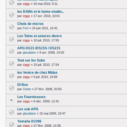
par
ziggy
»
16 mai 2016, 9:11
les DAWs et le home-studio...
par
ziggy
»
17 avr. 2016, 10:01
Choix de micros
par
Fish
»
24 juin 2011, 10:41
Les Tutos et astuces divers
par
ziggy
»
10 juil. 2010, 17:55
APG DS15 /DS15S / DS215
par
glaudiator
»
9 avr. 2008, 14:03
Tout sur les Subs
par
ziggy
»
10 juil. 2010, 17:54
les Venice de chez Midas
par
ziggy
»
9 juil. 2010, 19:58
DI Box
par
Globe
»
27 févr. 2008, 20:50
Les Fournisseurs
par
ziggy
»
6 déc. 2009, 12:41
Les sub APG
par
glaudiator
»
15 mai 2009, 10:47
Yamaha 01V96
par
ziggy
»
27 févr. 2008, 14:38