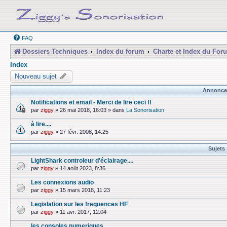
FAQ
Dossiers Techniques
Index du forum
Charte et Index du For
Index
Nouveau sujet
Annonce
Notifications et email - Merci de lire ceci !!
par
ziggy
»
26 mai 2018, 16:03
» dans
La Sonorisation
à lire....
par
ziggy
»
27 févr. 2008, 14:25
Sujets
LightShark controleur d'éclairage....
par
ziggy
»
14 août 2023, 8:36
Les connexions audio
par
ziggy
»
15 mars 2018, 11:23
Legislation sur les frequences HF
par
ziggy
»
11 avr. 2017, 12:04
les consoles numeriques