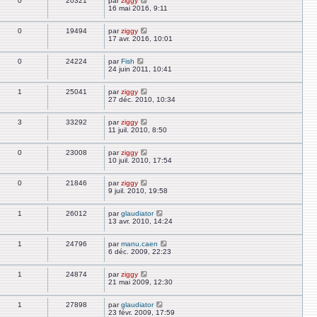
0
20321
par
ziggy
16 mai 2016, 9:11
0
19494
par
ziggy
17 avr. 2016, 10:01
0
24224
par
Fish
24 juin 2011, 10:41
1
25041
par
ziggy
27 déc. 2010, 10:34
3
33292
par
ziggy
11 juil. 2010, 8:50
0
23008
par
ziggy
10 juil. 2010, 17:54
0
21846
par
ziggy
9 juil. 2010, 19:58
1
26012
par
glaudiator
13 avr. 2010, 14:24
1
24796
par
manu.caen
6 déc. 2009, 22:23
1
24874
par
ziggy
21 mai 2009, 12:30
1
27898
par
glaudiator
23 févr. 2009, 17:59