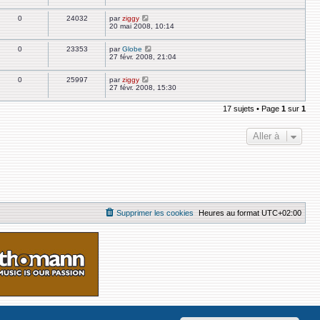
0
24032
par
ziggy
20 mai 2008, 10:14
0
23353
par
Globe
27 févr. 2008, 21:04
0
25997
par
ziggy
27 févr. 2008, 15:30
17 sujets • Page
1
sur
1
Aller à
Supprimer les cookies
Heures au format
UTC+02:00