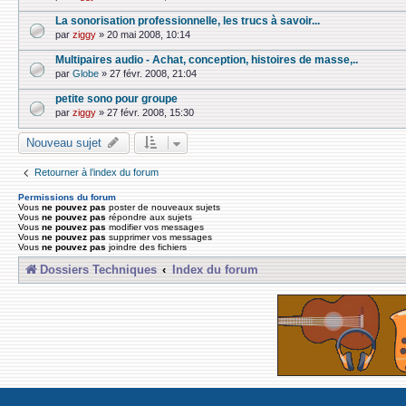
La sonorisation professionnelle, les trucs à savoir...
par
ziggy
»
20 mai 2008, 10:14
Multipaires audio - Achat, conception, histoires de masse,..
par
Globe
»
27 févr. 2008, 21:04
petite sono pour groupe
par
ziggy
»
27 févr. 2008, 15:30
Nouveau sujet
Retourner à l’index du forum
Permissions du forum
Vous
ne pouvez pas
poster de nouveaux sujets
Vous
ne pouvez pas
répondre aux sujets
Vous
ne pouvez pas
modifier vos messages
Vous
ne pouvez pas
supprimer vos messages
Vous
ne pouvez pas
joindre des fichiers
Dossiers Techniques
Index du forum