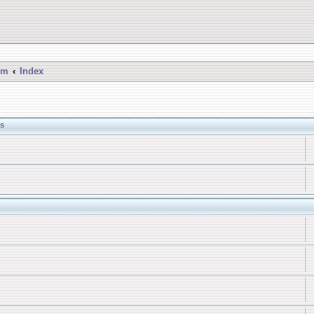
um
Index
s