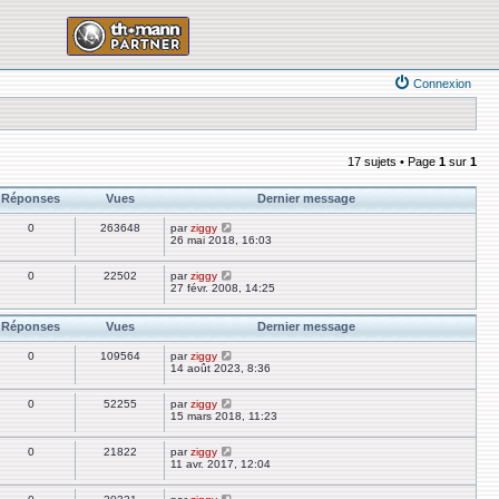
Connexion
17 sujets • Page
1
sur
1
Réponses
Vues
Dernier message
0
263648
par
ziggy
26 mai 2018, 16:03
0
22502
par
ziggy
27 févr. 2008, 14:25
Réponses
Vues
Dernier message
0
109564
par
ziggy
14 août 2023, 8:36
0
52255
par
ziggy
15 mars 2018, 11:23
0
21822
par
ziggy
11 avr. 2017, 12:04