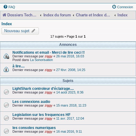
FAQ
Connexion
Dossiers Techniques
Index du forum
Charte et Index du Forum
Index
Index
Nouveau sujet
17 sujets • Page
1
sur
1
Annonces
Notifications et email - Merci de lire ceci !!
Dernier message par
ziggy
«
26 mai 2018, 16:03
Posté dans
La Sonorisation
à lire....
Dernier message par
ziggy
«
27 févr. 2008, 14:25
Sujets
LightShark controleur d'éclairage....
Dernier message par
ziggy
«
14 août 2023, 8:36
Les connexions audio
Dernier message par
ziggy
«
15 mars 2018, 11:23
Legislation sur les frequences HF
Dernier message par
ziggy
«
11 avr. 2017, 12:04
les consoles numeriques
Dernier message par
ziggy
«
16 mai 2016, 9:11