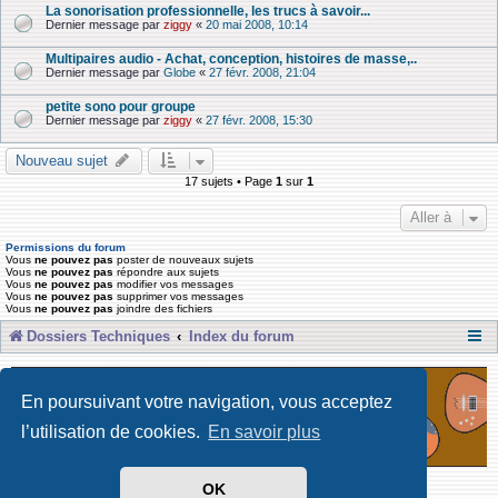
La sonorisation professionnelle, les trucs à savoir...
Dernier message par
ziggy
«
20 mai 2008, 10:14
Multipaires audio - Achat, conception, histoires de masse,..
Dernier message par
Globe
«
27 févr. 2008, 21:04
petite sono pour groupe
Dernier message par
ziggy
«
27 févr. 2008, 15:30
Nouveau sujet
17 sujets • Page
1
sur
1
Aller à
Permissions du forum
Vous
ne pouvez pas
poster de nouveaux sujets
Vous
ne pouvez pas
répondre aux sujets
Vous
ne pouvez pas
modifier vos messages
Vous
ne pouvez pas
supprimer vos messages
Vous
ne pouvez pas
joindre des fichiers
Dossiers Techniques
Index du forum
En poursuivant votre navigation, vous acceptez
l’utilisation de cookies.
En savoir plus
OK
Développé par Forum Software © phpBB Limited