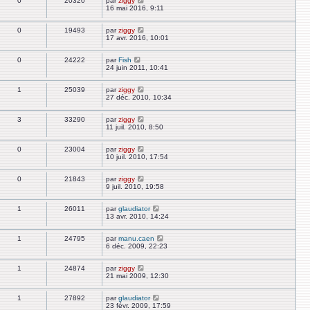
0
20320
par
ziggy
16 mai 2016, 9:11
0
19493
par
ziggy
17 avr. 2016, 10:01
0
24222
par
Fish
24 juin 2011, 10:41
1
25039
par
ziggy
27 déc. 2010, 10:34
3
33290
par
ziggy
11 juil. 2010, 8:50
0
23004
par
ziggy
10 juil. 2010, 17:54
0
21843
par
ziggy
9 juil. 2010, 19:58
1
26011
par
glaudiator
13 avr. 2010, 14:24
1
24795
par
manu.caen
6 déc. 2009, 22:23
1
24874
par
ziggy
21 mai 2009, 12:30
1
27892
par
glaudiator
23 févr. 2009, 17:59