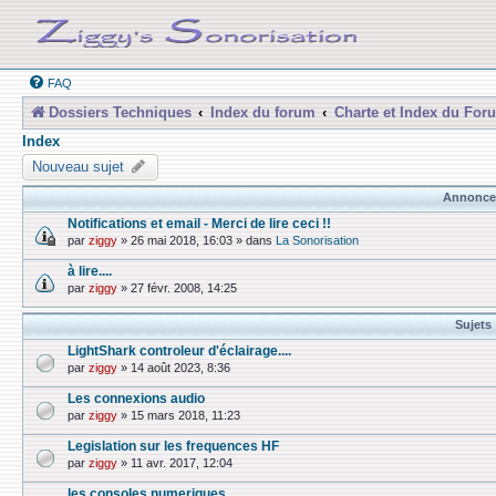
FAQ
Dossiers Techniques
Index du forum
Charte et Index du For
Index
Nouveau sujet
Annonce
Notifications et email - Merci de lire ceci !!
par
ziggy
»
26 mai 2018, 16:03
» dans
La Sonorisation
à lire....
par
ziggy
»
27 févr. 2008, 14:25
Sujets
LightShark controleur d'éclairage....
par
ziggy
»
14 août 2023, 8:36
Les connexions audio
par
ziggy
»
15 mars 2018, 11:23
Legislation sur les frequences HF
par
ziggy
»
11 avr. 2017, 12:04
les consoles numeriques