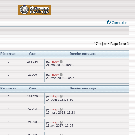
Connexion
17 sujets • Page
1
sur
1
Réponses
Vues
Dernier message
0
263634
par
ziggy
26 mai 2018, 16:03
0
22500
par
ziggy
27 févr. 2008, 14:25
Réponses
Vues
Dernier message
0
109558
par
ziggy
14 août 2023, 8:36
0
52254
par
ziggy
15 mars 2018, 11:23
0
21820
par
ziggy
11 avr. 2017, 12:04