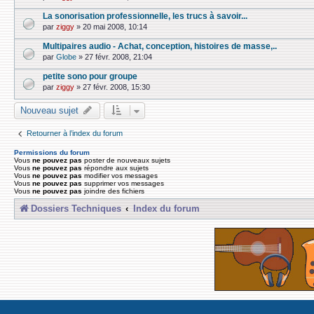
La sonorisation professionnelle, les trucs à savoir...
par
ziggy
»
20 mai 2008, 10:14
Multipaires audio - Achat, conception, histoires de masse,..
par
Globe
»
27 févr. 2008, 21:04
petite sono pour groupe
par
ziggy
»
27 févr. 2008, 15:30
Nouveau sujet
Retourner à l’index du forum
Permissions du forum
Vous
ne pouvez pas
poster de nouveaux sujets
Vous
ne pouvez pas
répondre aux sujets
Vous
ne pouvez pas
modifier vos messages
Vous
ne pouvez pas
supprimer vos messages
Vous
ne pouvez pas
joindre des fichiers
Dossiers Techniques
Index du forum