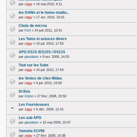
par
ziggy
»
16 mai 2016, 9:11
les DAWs et le home-studio...
par
ziggy
»
17 avr. 2016, 10:01
Choix de micros
par
Fish
»
24 juin 2011, 10:41
Les Tutos et astuces divers
par
ziggy
»
10 juil. 2010, 17:55
APG DS15 /DS15S / DS215
par
glaudiator
»
9 avr. 2008, 14:03
Tout sur les Subs
par
ziggy
»
10 juil. 2010, 17:54
les Venice de chez Midas
par
ziggy
»
9 juil. 2010, 19:58
DI Box
par
Globe
»
27 févr. 2008, 20:50
Les Fournisseurs
par
ziggy
»
6 déc. 2009, 12:41
Les sub APG
par
glaudiator
»
15 mai 2009, 10:47
Yamaha 01V96
par
ziggy
»
27 févr. 2008, 14:38