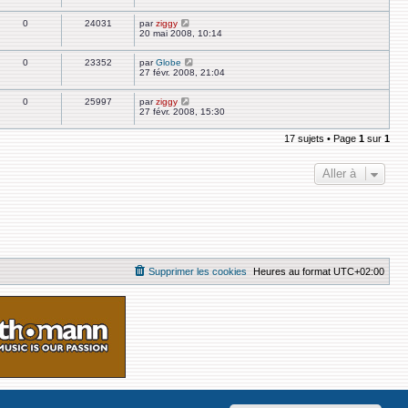
0
24031
par
ziggy
20 mai 2008, 10:14
0
23352
par
Globe
27 févr. 2008, 21:04
0
25997
par
ziggy
27 févr. 2008, 15:30
17 sujets • Page
1
sur
1
Aller à
Supprimer les cookies
Heures au format
UTC+02:00