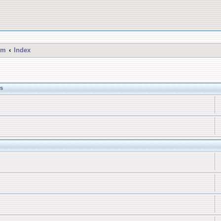
um
Index
s