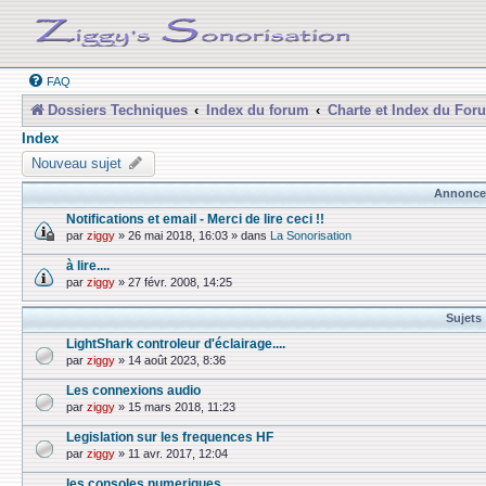
FAQ
Dossiers Techniques
Index du forum
Charte et Index du For
Index
Nouveau sujet
Annonce
Notifications et email - Merci de lire ceci !!
par
ziggy
»
26 mai 2018, 16:03
» dans
La Sonorisation
à lire....
par
ziggy
»
27 févr. 2008, 14:25
Sujets
LightShark controleur d'éclairage....
par
ziggy
»
14 août 2023, 8:36
Les connexions audio
par
ziggy
»
15 mars 2018, 11:23
Legislation sur les frequences HF
par
ziggy
»
11 avr. 2017, 12:04
les consoles numeriques