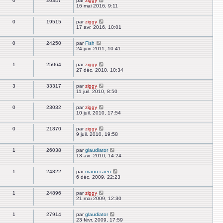
0
20347
par
ziggy
16 mai 2016, 9:11
0
19515
par
ziggy
17 avr. 2016, 10:01
0
24250
par
Fish
24 juin 2011, 10:41
1
25064
par
ziggy
27 déc. 2010, 10:34
3
33317
par
ziggy
11 juil. 2010, 8:50
0
23032
par
ziggy
10 juil. 2010, 17:54
0
21870
par
ziggy
9 juil. 2010, 19:58
1
26038
par
glaudiator
13 avr. 2010, 14:24
1
24822
par
manu.caen
6 déc. 2009, 22:23
1
24896
par
ziggy
21 mai 2009, 12:30
1
27914
par
glaudiator
23 févr. 2009, 17:59