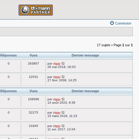
Connexion
17 sujets • Page
1
sur
1
Réponses
Vues
Dernier message
0
263807
par
ziggy
26 mai 2018, 16:03
0
22531
par
ziggy
27 févr. 2008, 14:25
Réponses
Vues
Dernier message
0
109596
par
ziggy
14 août 2023, 8:36
0
52275
par
ziggy
15 mars 2018, 11:23
0
21845
par
ziggy
11 avr. 2017, 12:04