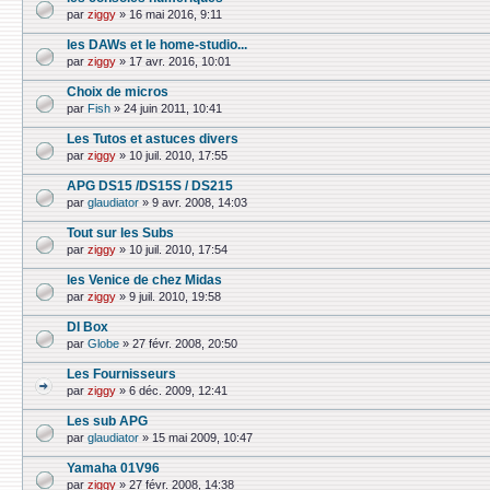
par
ziggy
»
16 mai 2016, 9:11
les DAWs et le home-studio...
par
ziggy
»
17 avr. 2016, 10:01
Choix de micros
par
Fish
»
24 juin 2011, 10:41
Les Tutos et astuces divers
par
ziggy
»
10 juil. 2010, 17:55
APG DS15 /DS15S / DS215
par
glaudiator
»
9 avr. 2008, 14:03
Tout sur les Subs
par
ziggy
»
10 juil. 2010, 17:54
les Venice de chez Midas
par
ziggy
»
9 juil. 2010, 19:58
DI Box
par
Globe
»
27 févr. 2008, 20:50
Les Fournisseurs
par
ziggy
»
6 déc. 2009, 12:41
Les sub APG
par
glaudiator
»
15 mai 2009, 10:47
Yamaha 01V96
par
ziggy
»
27 févr. 2008, 14:38