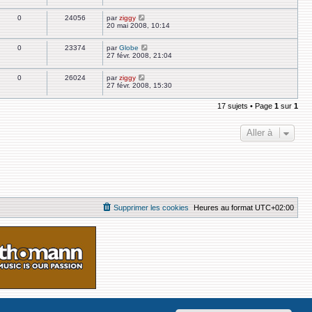
0
24056
par
ziggy
20 mai 2008, 10:14
0
23374
par
Globe
27 févr. 2008, 21:04
0
26024
par
ziggy
27 févr. 2008, 15:30
17 sujets • Page
1
sur
1
Aller à
Supprimer les cookies
Heures au format
UTC+02:00