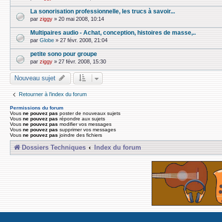
La sonorisation professionnelle, les trucs à savoir...
par
ziggy
»
20 mai 2008, 10:14
Multipaires audio - Achat, conception, histoires de masse,..
par
Globe
»
27 févr. 2008, 21:04
petite sono pour groupe
par
ziggy
»
27 févr. 2008, 15:30
Nouveau sujet
Retourner à l’index du forum
Permissions du forum
Vous
ne pouvez pas
poster de nouveaux sujets
Vous
ne pouvez pas
répondre aux sujets
Vous
ne pouvez pas
modifier vos messages
Vous
ne pouvez pas
supprimer vos messages
Vous
ne pouvez pas
joindre des fichiers
Dossiers Techniques
Index du forum