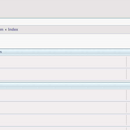
um
Index
s