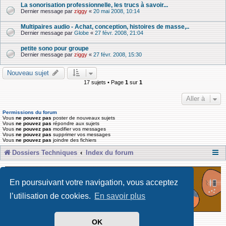
La sonorisation professionnelle, les trucs à savoir...
Dernier message par
ziggy
«
20 mai 2008, 10:14
Multipaires audio - Achat, conception, histoires de masse,..
Dernier message par
Globe
«
27 févr. 2008, 21:04
petite sono pour groupe
Dernier message par
ziggy
«
27 févr. 2008, 15:30
Nouveau sujet
17 sujets • Page
1
sur
1
Aller à
Permissions du forum
Vous
ne pouvez pas
poster de nouveaux sujets
Vous
ne pouvez pas
répondre aux sujets
Vous
ne pouvez pas
modifier vos messages
Vous
ne pouvez pas
supprimer vos messages
Vous
ne pouvez pas
joindre des fichiers
Dossiers Techniques
Index du forum
En poursuivant votre navigation, vous acceptez
l’utilisation de cookies.
En savoir plus
OK
Développé par Forum Software © phpBB Limited