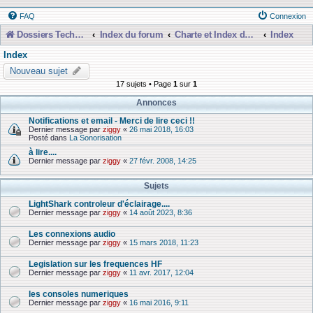
FAQ
Connexion
Dossiers Techniques
Index du forum
Charte et Index du Forum
Index
Index
Nouveau sujet
17 sujets • Page
1
sur
1
Annonces
Notifications et email - Merci de lire ceci !!
Dernier message par
ziggy
«
26 mai 2018, 16:03
Posté dans
La Sonorisation
à lire....
Dernier message par
ziggy
«
27 févr. 2008, 14:25
Sujets
LightShark controleur d'éclairage....
Dernier message par
ziggy
«
14 août 2023, 8:36
Les connexions audio
Dernier message par
ziggy
«
15 mars 2018, 11:23
Legislation sur les frequences HF
Dernier message par
ziggy
«
11 avr. 2017, 12:04
les consoles numeriques
Dernier message par
ziggy
«
16 mai 2016, 9:11