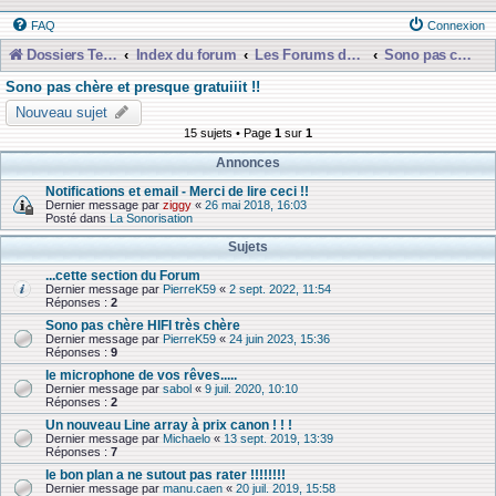
FAQ
Connexion
Dossiers Techniques
Index du forum
Les Forums de Discussions
Sono pas chère et presque gratuiiit !!
Sono pas chère et presque gratuiiit !!
Nouveau sujet
15 sujets • Page
1
sur
1
Annonces
Notifications et email - Merci de lire ceci !!
Dernier message par
ziggy
«
26 mai 2018, 16:03
Posté dans
La Sonorisation
Sujets
...cette section du Forum
Dernier message par
PierreK59
«
2 sept. 2022, 11:54
Réponses :
2
Sono pas chère HIFI très chère
Dernier message par
PierreK59
«
24 juin 2023, 15:36
Réponses :
9
le microphone de vos rêves.....
Dernier message par
sabol
«
9 juil. 2020, 10:10
Réponses :
2
Un nouveau Line array à prix canon ! ! !
Dernier message par
Michaelo
«
13 sept. 2019, 13:39
Réponses :
7
le bon plan a ne sutout pas rater !!!!!!!!
Dernier message par
manu.caen
«
20 juil. 2019, 15:58