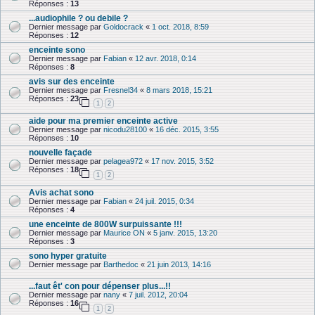
Réponses :
13
...audiophile ? ou debile ?
Dernier message par
Goldocrack
«
1 oct. 2018, 8:59
Réponses :
12
enceinte sono
Dernier message par
Fabian
«
12 avr. 2018, 0:14
Réponses :
8
avis sur des enceinte
Dernier message par
Fresnel34
«
8 mars 2018, 15:21
Réponses :
23
1
2
aide pour ma premier enceinte active
Dernier message par
nicodu28100
«
16 déc. 2015, 3:55
Réponses :
10
nouvelle façade
Dernier message par
pelagea972
«
17 nov. 2015, 3:52
Réponses :
18
1
2
Avis achat sono
Dernier message par
Fabian
«
24 juil. 2015, 0:34
Réponses :
4
une enceinte de 800W surpuissante !!!
Dernier message par
Maurice ON
«
5 janv. 2015, 13:20
Réponses :
3
sono hyper gratuite
Dernier message par
Barthedoc
«
21 juin 2013, 14:16
...faut êt' con pour dépenser plus...!!
Dernier message par
nany
«
7 juil. 2012, 20:04
Réponses :
16
1
2