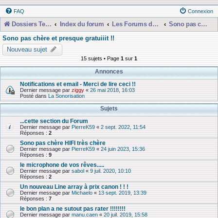
FAQ
Connexion
Dossiers Techniques
Index du forum
Les Forums de Discussions
Sono pas chère et presque gratuiiit !!
Sono pas chère et presque gratuiiit !!
Nouveau sujet
15 sujets • Page
1
sur
1
Annonces
Notifications et email - Merci de lire ceci !!
Dernier message par
ziggy
«
26 mai 2018, 16:03
Posté dans
La Sonorisation
Sujets
...cette section du Forum
Dernier message par
PierreK59
«
2 sept. 2022, 11:54
Réponses :
2
Sono pas chère HIFI très chère
Dernier message par
PierreK59
«
24 juin 2023, 15:36
Réponses :
9
le microphone de vos rêves.....
Dernier message par
sabol
«
9 juil. 2020, 10:10
Réponses :
2
Un nouveau Line array à prix canon ! ! !
Dernier message par
Michaelo
«
13 sept. 2019, 13:39
Réponses :
7
le bon plan a ne sutout pas rater !!!!!!!!
Dernier message par
manu.caen
«
20 juil. 2019, 15:58