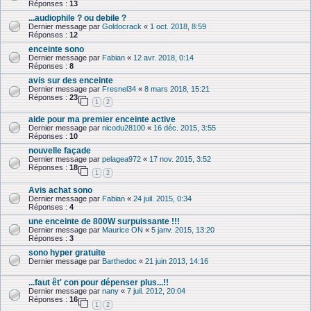
Réponses :
13
...audiophile ? ou debile ?
Dernier message par
Goldocrack
«
1 oct. 2018, 8:59
Réponses :
12
enceinte sono
Dernier message par
Fabian
«
12 avr. 2018, 0:14
Réponses :
8
avis sur des enceinte
Dernier message par
Fresnel34
«
8 mars 2018, 15:21
Réponses :
23
1
2
aide pour ma premier enceinte active
Dernier message par
nicodu28100
«
16 déc. 2015, 3:55
Réponses :
10
nouvelle façade
Dernier message par
pelagea972
«
17 nov. 2015, 3:52
Réponses :
18
1
2
Avis achat sono
Dernier message par
Fabian
«
24 juil. 2015, 0:34
Réponses :
4
une enceinte de 800W surpuissante !!!
Dernier message par
Maurice ON
«
5 janv. 2015, 13:20
Réponses :
3
sono hyper gratuite
Dernier message par
Barthedoc
«
21 juin 2013, 14:16
...faut êt' con pour dépenser plus...!!
Dernier message par
nany
«
7 juil. 2012, 20:04
Réponses :
16
1
2