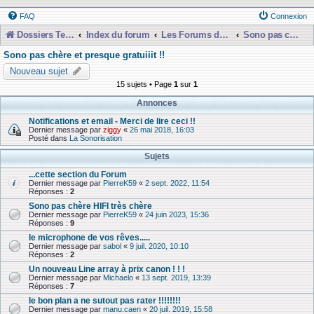
FAQ
Connexion
Dossiers Techniques
Index du forum
Les Forums de Discussions
Sono pas chère et presque gratuiiit !!
Sono pas chère et presque gratuiiit !!
Nouveau sujet
15 sujets • Page
1
sur
1
Annonces
Notifications et email - Merci de lire ceci !!
Dernier message par
ziggy
«
26 mai 2018, 16:03
Posté dans
La Sonorisation
Sujets
...cette section du Forum
Dernier message par
PierreK59
«
2 sept. 2022, 11:54
Réponses :
2
Sono pas chère HIFI très chère
Dernier message par
PierreK59
«
24 juin 2023, 15:36
Réponses :
9
le microphone de vos rêves.....
Dernier message par
sabol
«
9 juil. 2020, 10:10
Réponses :
2
Un nouveau Line array à prix canon ! ! !
Dernier message par
Michaelo
«
13 sept. 2019, 13:39
Réponses :
7
le bon plan a ne sutout pas rater !!!!!!!!
Dernier message par
manu.caen
«
20 juil. 2019, 15:58