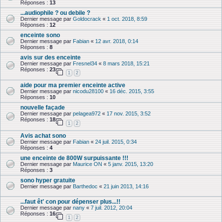
Réponses :
13
...audiophile ? ou debile ?
Dernier message par
Goldocrack
«
1 oct. 2018, 8:59
Réponses :
12
enceinte sono
Dernier message par
Fabian
«
12 avr. 2018, 0:14
Réponses :
8
avis sur des enceinte
Dernier message par
Fresnel34
«
8 mars 2018, 15:21
Réponses :
23
1
2
aide pour ma premier enceinte active
Dernier message par
nicodu28100
«
16 déc. 2015, 3:55
Réponses :
10
nouvelle façade
Dernier message par
pelagea972
«
17 nov. 2015, 3:52
Réponses :
18
1
2
Avis achat sono
Dernier message par
Fabian
«
24 juil. 2015, 0:34
Réponses :
4
une enceinte de 800W surpuissante !!!
Dernier message par
Maurice ON
«
5 janv. 2015, 13:20
Réponses :
3
sono hyper gratuite
Dernier message par
Barthedoc
«
21 juin 2013, 14:16
...faut êt' con pour dépenser plus...!!
Dernier message par
nany
«
7 juil. 2012, 20:04
Réponses :
16
1
2