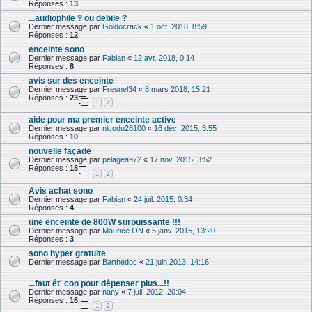
Réponses :
13
...audiophile ? ou debile ?
Dernier message par
Goldocrack
«
1 oct. 2018, 8:59
Réponses :
12
enceinte sono
Dernier message par
Fabian
«
12 avr. 2018, 0:14
Réponses :
8
avis sur des enceinte
Dernier message par
Fresnel34
«
8 mars 2018, 15:21
Réponses :
23
1
2
aide pour ma premier enceinte active
Dernier message par
nicodu28100
«
16 déc. 2015, 3:55
Réponses :
10
nouvelle façade
Dernier message par
pelagea972
«
17 nov. 2015, 3:52
Réponses :
18
1
2
Avis achat sono
Dernier message par
Fabian
«
24 juil. 2015, 0:34
Réponses :
4
une enceinte de 800W surpuissante !!!
Dernier message par
Maurice ON
«
5 janv. 2015, 13:20
Réponses :
3
sono hyper gratuite
Dernier message par
Barthedoc
«
21 juin 2013, 14:16
...faut êt' con pour dépenser plus...!!
Dernier message par
nany
«
7 juil. 2012, 20:04
Réponses :
16
1
2