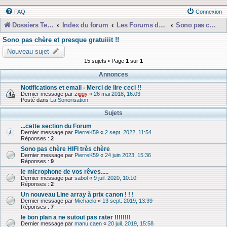
FAQ
Connexion
Dossiers Techniques
Index du forum
Les Forums de Discussions
Sono pas chère et presque gratuiiit !!
Sono pas chère et presque gratuiiit !!
Nouveau sujet
15 sujets • Page
1
sur
1
Annonces
Notifications et email - Merci de lire ceci !!
Dernier message par
ziggy
«
26 mai 2018, 16:03
Posté dans
La Sonorisation
Sujets
...cette section du Forum
Dernier message par
PierreK59
«
2 sept. 2022, 11:54
Réponses :
2
Sono pas chère HIFI très chère
Dernier message par
PierreK59
«
24 juin 2023, 15:36
Réponses :
9
le microphone de vos rêves.....
Dernier message par
sabol
«
9 juil. 2020, 10:10
Réponses :
2
Un nouveau Line array à prix canon ! ! !
Dernier message par
Michaelo
«
13 sept. 2019, 13:39
Réponses :
7
le bon plan a ne sutout pas rater !!!!!!!!
Dernier message par
manu.caen
«
20 juil. 2019, 15:58