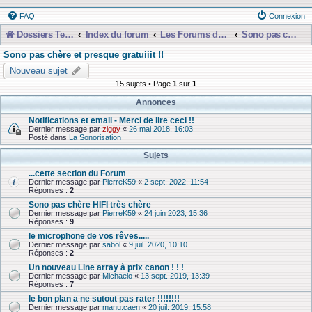
FAQ
Connexion
Dossiers Techniques
Index du forum
Les Forums de Discussions
Sono pas chère et presque gratuiiit !!
Sono pas chère et presque gratuiiit !!
Nouveau sujet
15 sujets • Page
1
sur
1
Annonces
Notifications et email - Merci de lire ceci !!
Dernier message par
ziggy
«
26 mai 2018, 16:03
Posté dans
La Sonorisation
Sujets
...cette section du Forum
Dernier message par
PierreK59
«
2 sept. 2022, 11:54
Réponses :
2
Sono pas chère HIFI très chère
Dernier message par
PierreK59
«
24 juin 2023, 15:36
Réponses :
9
le microphone de vos rêves.....
Dernier message par
sabol
«
9 juil. 2020, 10:10
Réponses :
2
Un nouveau Line array à prix canon ! ! !
Dernier message par
Michaelo
«
13 sept. 2019, 13:39
Réponses :
7
le bon plan a ne sutout pas rater !!!!!!!!
Dernier message par
manu.caen
«
20 juil. 2019, 15:58