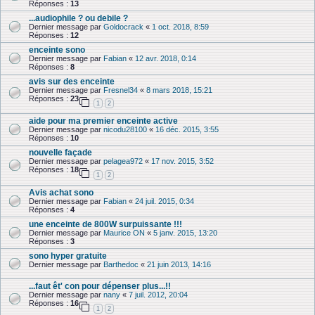
Réponses :
13
...audiophile ? ou debile ?
Dernier message par
Goldocrack
«
1 oct. 2018, 8:59
Réponses :
12
enceinte sono
Dernier message par
Fabian
«
12 avr. 2018, 0:14
Réponses :
8
avis sur des enceinte
Dernier message par
Fresnel34
«
8 mars 2018, 15:21
Réponses :
23
1
2
aide pour ma premier enceinte active
Dernier message par
nicodu28100
«
16 déc. 2015, 3:55
Réponses :
10
nouvelle façade
Dernier message par
pelagea972
«
17 nov. 2015, 3:52
Réponses :
18
1
2
Avis achat sono
Dernier message par
Fabian
«
24 juil. 2015, 0:34
Réponses :
4
une enceinte de 800W surpuissante !!!
Dernier message par
Maurice ON
«
5 janv. 2015, 13:20
Réponses :
3
sono hyper gratuite
Dernier message par
Barthedoc
«
21 juin 2013, 14:16
...faut êt' con pour dépenser plus...!!
Dernier message par
nany
«
7 juil. 2012, 20:04
Réponses :
16
1
2