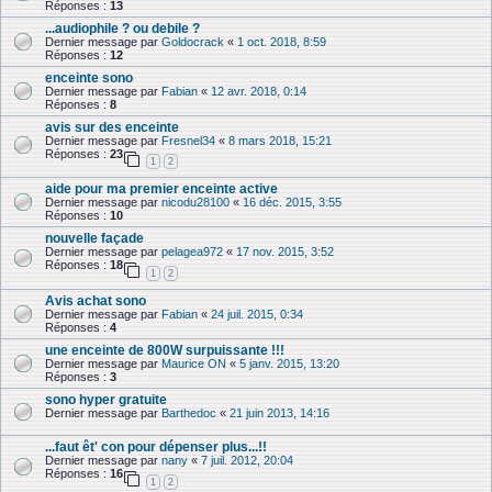
Réponses :
13
...audiophile ? ou debile ?
Dernier message par
Goldocrack
«
1 oct. 2018, 8:59
Réponses :
12
enceinte sono
Dernier message par
Fabian
«
12 avr. 2018, 0:14
Réponses :
8
avis sur des enceinte
Dernier message par
Fresnel34
«
8 mars 2018, 15:21
Réponses :
23
1
2
aide pour ma premier enceinte active
Dernier message par
nicodu28100
«
16 déc. 2015, 3:55
Réponses :
10
nouvelle façade
Dernier message par
pelagea972
«
17 nov. 2015, 3:52
Réponses :
18
1
2
Avis achat sono
Dernier message par
Fabian
«
24 juil. 2015, 0:34
Réponses :
4
une enceinte de 800W surpuissante !!!
Dernier message par
Maurice ON
«
5 janv. 2015, 13:20
Réponses :
3
sono hyper gratuite
Dernier message par
Barthedoc
«
21 juin 2013, 14:16
...faut êt' con pour dépenser plus...!!
Dernier message par
nany
«
7 juil. 2012, 20:04
Réponses :
16
1
2