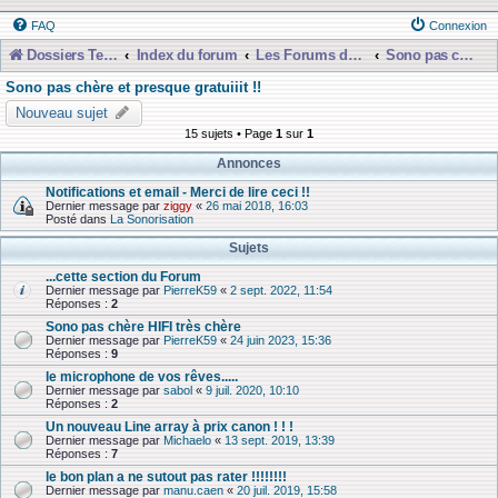
FAQ
Connexion
Dossiers Techniques
Index du forum
Les Forums de Discussions
Sono pas chère et presque gratuiiit !!
Sono pas chère et presque gratuiiit !!
Nouveau sujet
15 sujets • Page
1
sur
1
Annonces
Notifications et email - Merci de lire ceci !!
Dernier message par
ziggy
«
26 mai 2018, 16:03
Posté dans
La Sonorisation
Sujets
...cette section du Forum
Dernier message par
PierreK59
«
2 sept. 2022, 11:54
Réponses :
2
Sono pas chère HIFI très chère
Dernier message par
PierreK59
«
24 juin 2023, 15:36
Réponses :
9
le microphone de vos rêves.....
Dernier message par
sabol
«
9 juil. 2020, 10:10
Réponses :
2
Un nouveau Line array à prix canon ! ! !
Dernier message par
Michaelo
«
13 sept. 2019, 13:39
Réponses :
7
le bon plan a ne sutout pas rater !!!!!!!!
Dernier message par
manu.caen
«
20 juil. 2019, 15:58