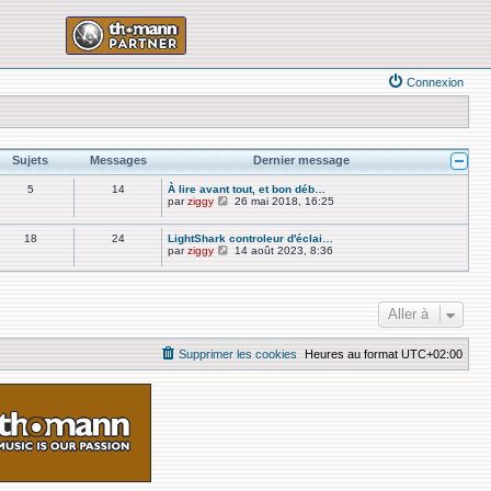
Connexion
Sujets
Messages
Dernier message
5
14
À lire avant tout, et bon déb…
V
par
ziggy
26 mai 2018, 16:25
o
i
r
18
24
LightShark controleur d'éclai…
l
V
par
ziggy
14 août 2023, 8:36
e
o
d
i
e
r
r
l
n
e
Aller à
i
d
e
e
r
r
Supprimer les cookies
Heures au format
UTC+02:00
m
n
e
i
s
e
s
r
a
m
g
e
e
s
s
a
g
e