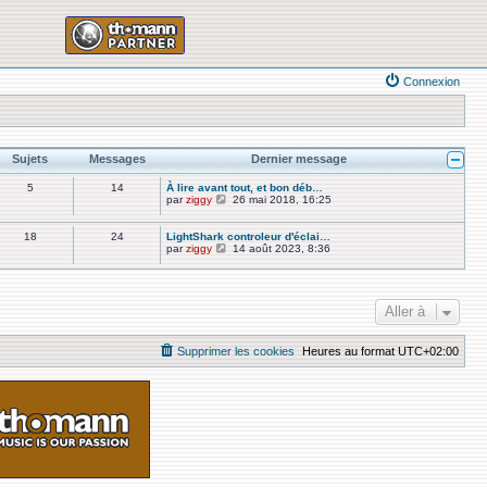
Connexion
Sujets
Messages
Dernier message
5
14
À lire avant tout, et bon déb…
V
par
ziggy
26 mai 2018, 16:25
o
i
r
18
24
LightShark controleur d'éclai…
l
V
par
ziggy
14 août 2023, 8:36
e
o
d
i
e
r
r
l
n
e
Aller à
i
d
e
e
r
r
Supprimer les cookies
Heures au format
UTC+02:00
m
n
e
i
s
e
s
r
a
m
g
e
e
s
s
a
g
e