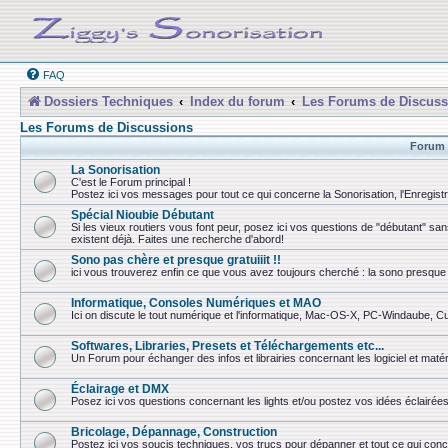
FAQ
Dossiers Techniques
Index du forum
Les Forums de Discuss
Les Forums de Discussions
Forum
La Sonorisation
C'est le Forum principal !
Postez ici vos messages pour tout ce qui concerne la Sonorisation, l'Enregist
Spécial Nioubie Débutant
Si les vieux routiers vous font peur, posez ici vos questions de "débutant" sa
existent déjà. Faites une recherche d'abord!
Sono pas chère et presque gratuiiit !!
ici vous trouverez enfin ce que vous avez toujours cherché : la sono presque 
Informatique, Consoles Numériques et MAO
Ici on discute le tout numérique et l'informatique, Mac-OS-X, PC-Windaube, Cuba
Softwares, Libraries, Presets et Téléchargements etc...
Un Forum pour échanger des infos et librairies concernant les logiciel et matér
Éclairage et DMX
Posez ici vos questions concernant les lights et/ou postez vos idées éclairées
Bricolage, Dépannage, Construction
Postez ici vos soucis techniques, vos trucs pour dépanner et tout ce qui conc