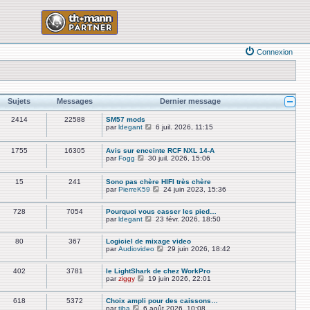
Connexion
Sujets
Messages
Dernier message
2414
22588
SM57 mods
V
par
ldegant
6 juil. 2026, 11:15
o
i
r
1755
16305
Avis sur enceinte RCF NXL 14-A
l
V
par
Fogg
30 juil. 2026, 15:06
e
o
d
i
e
r
15
241
Sono pas chère HIFI très chère
r
l
V
par
PierreK59
24 juin 2023, 15:36
n
e
o
i
d
i
e
e
728
7054
Pourquoi vous casser les pied…
r
r
r
V
par
ldegant
23 févr. 2026, 18:50
l
m
n
o
e
e
i
i
d
s
80
367
Logiciel de mixage video
e
r
e
s
V
par
Audiovideo
r
l
29 juin 2026, 18:42
r
a
o
m
e
n
g
i
e
d
i
402
3781
le LightShark de chez WorkPro
e
r
s
e
e
V
par
ziggy
19 juin 2026, 22:01
l
s
r
r
o
e
a
n
m
i
d
g
i
e
618
5372
Choix ampli pour des caissons…
r
e
e
e
s
V
par
tiba
6 août 2026, 10:08
l
r
r