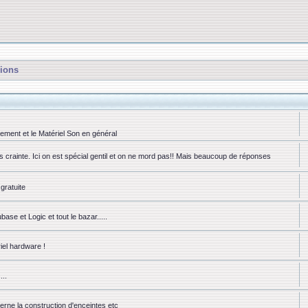
ions
rement et le Matériel Son en général
ns crainte. Ici on est spécial gentil et on ne mord pas!! Mais beaucoup de réponses
gratuite
se et Logic et tout le bazar.....
iel hardware !
...
erne la construction d'enceintes etc