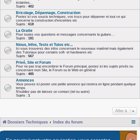
éclairées...
Sujets :
402
Bricolage, Dépannage, Construction
Postez ici vos soucis techniques, vos trucs pour dépanner et tout ce qui
concerne la construction d'enceintes etc
Sujets :
618
La Gratte
Pour toutes vos questions et messages concernants la guitare....
Sujets :
181
Nious, Infos, Tests et Tutos etc...
Ici vous trouverez des infos concernant le nouveaux matériel mais également
des Tutoriaux pour certains soft- et hardwares etc
Sujets :
567
Privé, Site et Forum
Pour ne pas trop encombrer le Forum principal, postez ici les sujets privés ou
concernant mon Site, le Forum ou le Web en général
Sujets :
485
Annonces
Vous pouvez ici poster une petite annonce qui restera en ligne pendant quelque
temps.
N'oubliez pas de laissez un contact (tel ou autre)
Sujets :
1
Aller à
Dossiers Techniques
Index du forum