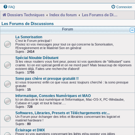
FAQ
Connexion
Dossiers Techniques
Index du forum
Les Forums de Discussions
Les Forums de Discussions
Forum
La Sonorisation
C'est le Forum principal !
Postez ici vos messages pour tout ce qui concerne la Sonorisation,
l'Enregistrement et le Matériel Son en général
Sujets :
2414
Spécial Nioubie Débutant
Si les vieux routiers vous font peur, posez ici vos questions de "débutant" sans
crainte. Ici on est spécial gentil et on ne mord pas!! Mais beaucoup de réponses
existent déjà. Faites une recherche d'abord!
Sujets :
1755
Sono pas chère et presque gratuiiit !!
ici vous trouverez enfin ce que vous avez toujours cherché : la sono presque
gratuite
Sujets :
15
Informatique, Consoles Numériques et MAO
Ici on discute le tout numérique et l'informatique, Mac-OS-X, PC-Windaube,
Cubase et Logic et tout le bazar.....
Sujets :
728
Softwares, Libraries, Presets et Téléchargements etc...
Un Forum pour échanger des infos et librairies concernant les logiciel et
matériel hardware !
Sujets :
80
Éclairage et DMX
Posez ici vos questions concernant les lights et/ou postez vos idées