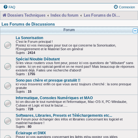
FAQ
Connexion
Dossiers Techniques
Index du forum
Les Forums de Discussions
Les Forums de Discussions
Forum
La Sonorisation
C'est le Forum principal !
Postez ici vos messages pour tout ce qui concerne la Sonorisation,
l'Enregistrement et le Matériel Son en général
Sujets :
2414
Spécial Nioubie Débutant
Si les vieux routiers vous font peur, posez ici vos questions de "débutant" sans
crainte. Ici on est spécial gentil et on ne mord pas!! Mais beaucoup de réponses
existent déjà. Faites une recherche d'abord!
Sujets :
1755
Sono pas chère et presque gratuiiit !!
ici vous trouverez enfin ce que vous avez toujours cherché : la sono presque
gratuite
Sujets :
15
Informatique, Consoles Numériques et MAO
Ici on discute le tout numérique et l'informatique, Mac-OS-X, PC-Windaube,
Cubase et Logic et tout le bazar.....
Sujets :
728
Softwares, Libraries, Presets et Téléchargements etc...
Un Forum pour échanger des infos et librairies concernant les logiciel et
matériel hardware !
Sujets :
80
Éclairage et DMX
Posez ici vos questions concernant les lights et/ou postez vos idées