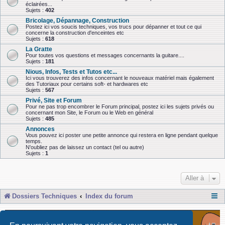
éclairées...
Sujets :
402
Bricolage, Dépannage, Construction
Postez ici vos soucis techniques, vos trucs pour dépanner et tout ce qui
concerne la construction d'enceintes etc
Sujets :
618
La Gratte
Pour toutes vos questions et messages concernants la guitare....
Sujets :
181
Nious, Infos, Tests et Tutos etc...
Ici vous trouverez des infos concernant le nouveaux matériel mais également
des Tutoriaux pour certains soft- et hardwares etc
Sujets :
567
Privé, Site et Forum
Pour ne pas trop encombrer le Forum principal, postez ici les sujets privés ou
concernant mon Site, le Forum ou le Web en général
Sujets :
485
Annonces
Vous pouvez ici poster une petite annonce qui restera en ligne pendant quelque
temps.
N'oubliez pas de laissez un contact (tel ou autre)
Sujets :
1
Aller à
Dossiers Techniques
Index du forum