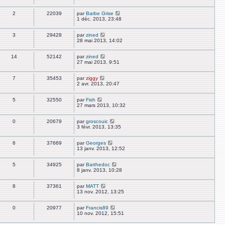
2
22039
par
Barbe Grise
1 déc. 2013, 23:48
3
29428
par
zined
28 mai 2013, 14:02
14
52142
par
zined
27 mai 2013, 9:51
7
35453
par
ziggy
2 avr. 2013, 20:47
5
32550
par
Fish
27 mars 2013, 10:32
0
20679
par
groscouic
3 févr. 2013, 13:35
6
37669
par
Georges
13 janv. 2013, 12:52
5
34925
par
Barthedoc
8 janv. 2013, 10:28
8
37361
par
MATT
13 nov. 2012, 13:25
0
20977
par
Francis89
10 nov. 2012, 15:51