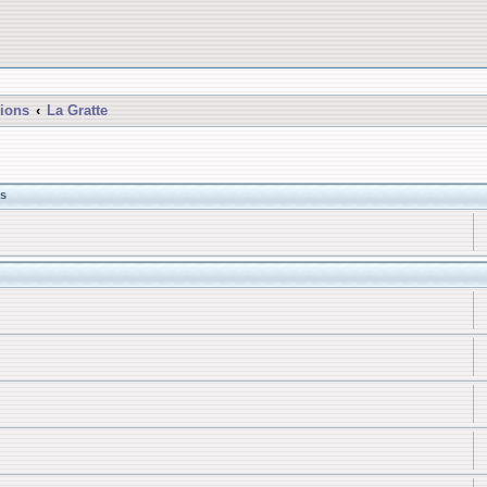
ions
La Gratte
s