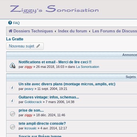
FAQ
Dossiers Techniques
Index du forum
Les Forums de Discuss
La Gratte
Nouveau sujet
Annonce
Notifications et email - Merci de lire ceci !!
par
ziggy
»
26 mai 2018, 16:03
» dans
La Sonorisation
Sujets
Un site avec divers plans (montage micros, amplis, etc)
par
peavy
»
11 sept. 2004, 19:21
Guitares vintage: infos, schemas...
par
Goldocrack
»
7 mars 2006, 14:38
prise de son....
par
ziggy
»
18 déc. 2024, 11:46
tete ampli directe console?
par
lezoualc
»
4 avr. 2014, 12:17
Soucis sur Préam lampe