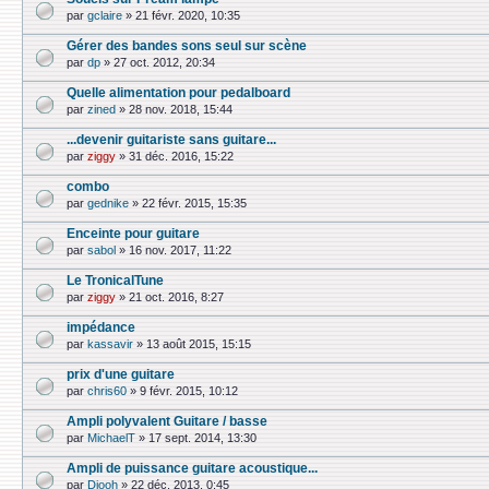
par
gclaire
»
21 févr. 2020, 10:35
Gérer des bandes sons seul sur scène
par
dp
»
27 oct. 2012, 20:34
Quelle alimentation pour pedalboard
par
zined
»
28 nov. 2018, 15:44
...devenir guitariste sans guitare...
par
ziggy
»
31 déc. 2016, 15:22
combo
par
gednike
»
22 févr. 2015, 15:35
Enceinte pour guitare
par
sabol
»
16 nov. 2017, 11:22
Le TronicalTune
par
ziggy
»
21 oct. 2016, 8:27
impédance
par
kassavir
»
13 août 2015, 15:15
prix d'une guitare
par
chris60
»
9 févr. 2015, 10:12
Ampli polyvalent Guitare / basse
par
MichaelT
»
17 sept. 2014, 13:30
Ampli de puissance guitare acoustique...
par
Djooh
»
22 déc. 2013, 0:45