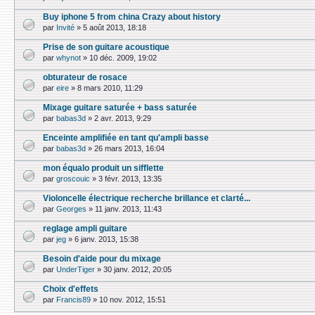
Buy iphone 5 from china Crazy about history
par
Invité
»
5 août 2013, 18:18
Prise de son guitare acoustique
par
whynot
»
10 déc. 2009, 19:02
obturateur de rosace
par
eire
»
8 mars 2010, 11:29
Mixage guitare saturée + bass saturée
par
babas3d
»
2 avr. 2013, 9:29
Enceinte amplifiée en tant qu'ampli basse
par
babas3d
»
26 mars 2013, 16:04
mon équalo produit un sifflette
par
groscouic
»
3 févr. 2013, 13:35
Violoncelle électrique recherche brillance et clarté...
par
Georges
»
11 janv. 2013, 11:43
reglage ampli guitare
par
jeg
»
6 janv. 2013, 15:38
Besoin d'aide pour du mixage
par
UnderTiger
»
30 janv. 2012, 20:05
Choix d'effets
par
Francis89
»
10 nov. 2012, 15:51