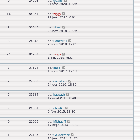
0
24593
par
gclaire
21 févr. 2020, 10:35
14
55361
par
ziggy
29 janv. 2020, 8:01
2
33348
par
zined
28 nov. 2018, 23:26
3
28342
par
Lancer21
26 nov. 2018, 19:05
24
81287
par
ziggy
1 oct. 2018, 8:31
8
37574
par
sabol
16 nov. 2017, 19:57
2
24638
par
comakepi
24 oct. 2016, 18:36
5
35784
par
kassavir
17 août 2015, 8:48
2
25331
par
chris60
9 févr. 2015, 13:30
0
22066
par
MichaelT
17 sept. 2014, 13:30
1
23135
par
Goldocrack
18 janv. 2014, 21:23