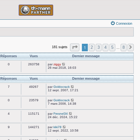
Connexion
Page
1
sur
8
1
2
3
4
5
8
181 sujets
Su
…
Réponses
Vues
Dernier message
0
263758
par
ziggy
26 mai 2018, 16:03
Réponses
Vues
Dernier message
7
49267
par
Goldocrack
12 sept. 2007, 17:21
0
23579
par
Goldocrack
7 mars 2006, 14:38
4
115171
par
Fresnel34
24 déc. 2024, 15:22
9
144271
par
kiki78
12 sept. 2022, 10:58