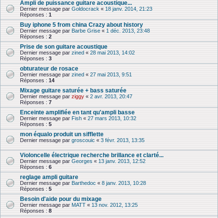
Ampli de puissance guitare acoustique...
Dernier message par
Goldocrack
«
18 janv. 2014, 21:23
Réponses :
1
Buy iphone 5 from china Crazy about history
Dernier message par
Barbe Grise
«
1 déc. 2013, 23:48
Réponses :
2
Prise de son guitare acoustique
Dernier message par
zined
«
28 mai 2013, 14:02
Réponses :
3
obturateur de rosace
Dernier message par
zined
«
27 mai 2013, 9:51
Réponses :
14
Mixage guitare saturée + bass saturée
Dernier message par
ziggy
«
2 avr. 2013, 20:47
Réponses :
7
Enceinte amplifiée en tant qu'ampli basse
Dernier message par
Fish
«
27 mars 2013, 10:32
Réponses :
5
mon équalo produit un sifflette
Dernier message par
groscouic
«
3 févr. 2013, 13:35
Violoncelle électrique recherche brillance et clarté...
Dernier message par
Georges
«
13 janv. 2013, 12:52
Réponses :
6
reglage ampli guitare
Dernier message par
Barthedoc
«
8 janv. 2013, 10:28
Réponses :
5
Besoin d'aide pour du mixage
Dernier message par
MATT
«
13 nov. 2012, 13:25
Réponses :
8