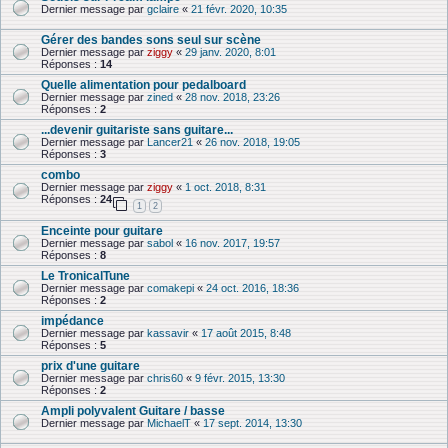
Dernier message par
gclaire
«
21 févr. 2020, 10:35
Gérer des bandes sons seul sur scène
Dernier message par
ziggy
«
29 janv. 2020, 8:01
Réponses :
14
Quelle alimentation pour pedalboard
Dernier message par
zined
«
28 nov. 2018, 23:26
Réponses :
2
...devenir guitariste sans guitare...
Dernier message par
Lancer21
«
26 nov. 2018, 19:05
Réponses :
3
combo
Dernier message par
ziggy
«
1 oct. 2018, 8:31
Réponses :
24
1
2
Enceinte pour guitare
Dernier message par
sabol
«
16 nov. 2017, 19:57
Réponses :
8
Le TronicalTune
Dernier message par
comakepi
«
24 oct. 2016, 18:36
Réponses :
2
impédance
Dernier message par
kassavir
«
17 août 2015, 8:48
Réponses :
5
prix d'une guitare
Dernier message par
chris60
«
9 févr. 2015, 13:30
Réponses :
2
Ampli polyvalent Guitare / basse
Dernier message par
MichaelT
«
17 sept. 2014, 13:30