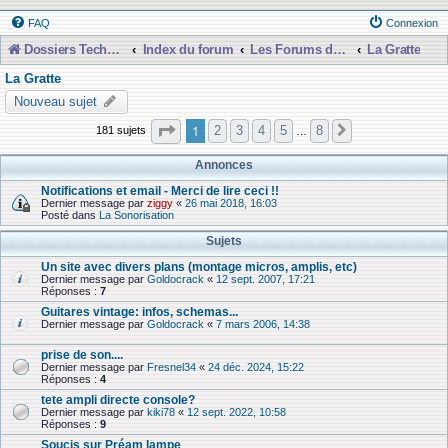
FAQ
Connexion
Dossiers Techniques
Index du forum
Les Forums de Discussions
La Gratte
La Gratte
Nouveau sujet
Page
1
sur
8
1
2
3
4
5
8
181 sujets
Suivante
…
Annonces
Notifications et email - Merci de lire ceci !!
Dernier message par
ziggy
«
26 mai 2018, 16:03
Posté dans
La Sonorisation
Sujets
Un site avec divers plans (montage micros, amplis, etc)
Dernier message par
Goldocrack
«
12 sept. 2007, 17:21
Réponses :
7
Guitares vintage: infos, schemas...
Dernier message par
Goldocrack
«
7 mars 2006, 14:38
prise de son....
Dernier message par
Fresnel34
«
24 déc. 2024, 15:22
Réponses :
4
tete ampli directe console?
Dernier message par
kiki78
«
12 sept. 2022, 10:58
Réponses :
9
Soucis sur Préam lampe