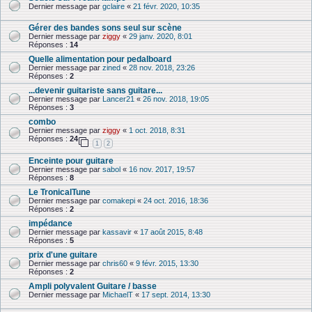
Dernier message par
gclaire
«
21 févr. 2020, 10:35
Gérer des bandes sons seul sur scène
Dernier message par
ziggy
«
29 janv. 2020, 8:01
Réponses :
14
Quelle alimentation pour pedalboard
Dernier message par
zined
«
28 nov. 2018, 23:26
Réponses :
2
...devenir guitariste sans guitare...
Dernier message par
Lancer21
«
26 nov. 2018, 19:05
Réponses :
3
combo
Dernier message par
ziggy
«
1 oct. 2018, 8:31
Réponses :
24
1
2
Enceinte pour guitare
Dernier message par
sabol
«
16 nov. 2017, 19:57
Réponses :
8
Le TronicalTune
Dernier message par
comakepi
«
24 oct. 2016, 18:36
Réponses :
2
impédance
Dernier message par
kassavir
«
17 août 2015, 8:48
Réponses :
5
prix d'une guitare
Dernier message par
chris60
«
9 févr. 2015, 13:30
Réponses :
2
Ampli polyvalent Guitare / basse
Dernier message par
MichaelT
«
17 sept. 2014, 13:30