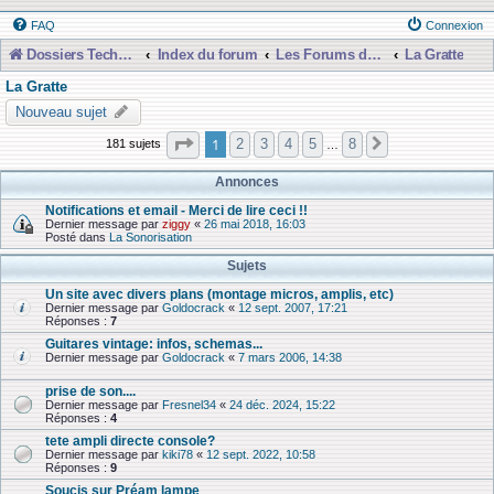
FAQ
Connexion
Dossiers Techniques
Index du forum
Les Forums de Discussions
La Gratte
La Gratte
Nouveau sujet
Page
1
sur
8
1
2
3
4
5
8
181 sujets
Suivante
…
Annonces
Notifications et email - Merci de lire ceci !!
Dernier message par
ziggy
«
26 mai 2018, 16:03
Posté dans
La Sonorisation
Sujets
Un site avec divers plans (montage micros, amplis, etc)
Dernier message par
Goldocrack
«
12 sept. 2007, 17:21
Réponses :
7
Guitares vintage: infos, schemas...
Dernier message par
Goldocrack
«
7 mars 2006, 14:38
prise de son....
Dernier message par
Fresnel34
«
24 déc. 2024, 15:22
Réponses :
4
tete ampli directe console?
Dernier message par
kiki78
«
12 sept. 2022, 10:58
Réponses :
9
Soucis sur Préam lampe