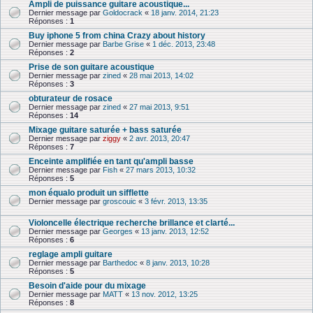
Ampli de puissance guitare acoustique...
Dernier message par
Goldocrack
«
18 janv. 2014, 21:23
Réponses :
1
Buy iphone 5 from china Crazy about history
Dernier message par
Barbe Grise
«
1 déc. 2013, 23:48
Réponses :
2
Prise de son guitare acoustique
Dernier message par
zined
«
28 mai 2013, 14:02
Réponses :
3
obturateur de rosace
Dernier message par
zined
«
27 mai 2013, 9:51
Réponses :
14
Mixage guitare saturée + bass saturée
Dernier message par
ziggy
«
2 avr. 2013, 20:47
Réponses :
7
Enceinte amplifiée en tant qu'ampli basse
Dernier message par
Fish
«
27 mars 2013, 10:32
Réponses :
5
mon équalo produit un sifflette
Dernier message par
groscouic
«
3 févr. 2013, 13:35
Violoncelle électrique recherche brillance et clarté...
Dernier message par
Georges
«
13 janv. 2013, 12:52
Réponses :
6
reglage ampli guitare
Dernier message par
Barthedoc
«
8 janv. 2013, 10:28
Réponses :
5
Besoin d'aide pour du mixage
Dernier message par
MATT
«
13 nov. 2012, 13:25
Réponses :
8