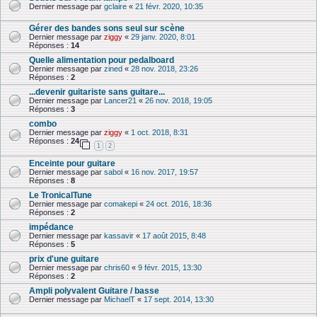
Dernier message par
gclaire
«
21 févr. 2020, 10:35
Gérer des bandes sons seul sur scène
Dernier message par
ziggy
«
29 janv. 2020, 8:01
Réponses :
14
Quelle alimentation pour pedalboard
Dernier message par
zined
«
28 nov. 2018, 23:26
Réponses :
2
...devenir guitariste sans guitare...
Dernier message par
Lancer21
«
26 nov. 2018, 19:05
Réponses :
3
combo
Dernier message par
ziggy
«
1 oct. 2018, 8:31
Réponses :
24
1
2
Enceinte pour guitare
Dernier message par
sabol
«
16 nov. 2017, 19:57
Réponses :
8
Le TronicalTune
Dernier message par
comakepi
«
24 oct. 2016, 18:36
Réponses :
2
impédance
Dernier message par
kassavir
«
17 août 2015, 8:48
Réponses :
5
prix d'une guitare
Dernier message par
chris60
«
9 févr. 2015, 13:30
Réponses :
2
Ampli polyvalent Guitare / basse
Dernier message par
MichaelT
«
17 sept. 2014, 13:30