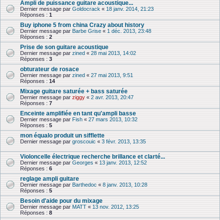
Ampli de puissance guitare acoustique...
Dernier message par
Goldocrack
«
18 janv. 2014, 21:23
Réponses :
1
Buy iphone 5 from china Crazy about history
Dernier message par
Barbe Grise
«
1 déc. 2013, 23:48
Réponses :
2
Prise de son guitare acoustique
Dernier message par
zined
«
28 mai 2013, 14:02
Réponses :
3
obturateur de rosace
Dernier message par
zined
«
27 mai 2013, 9:51
Réponses :
14
Mixage guitare saturée + bass saturée
Dernier message par
ziggy
«
2 avr. 2013, 20:47
Réponses :
7
Enceinte amplifiée en tant qu'ampli basse
Dernier message par
Fish
«
27 mars 2013, 10:32
Réponses :
5
mon équalo produit un sifflette
Dernier message par
groscouic
«
3 févr. 2013, 13:35
Violoncelle électrique recherche brillance et clarté...
Dernier message par
Georges
«
13 janv. 2013, 12:52
Réponses :
6
reglage ampli guitare
Dernier message par
Barthedoc
«
8 janv. 2013, 10:28
Réponses :
5
Besoin d'aide pour du mixage
Dernier message par
MATT
«
13 nov. 2012, 13:25
Réponses :
8