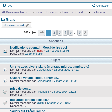
FAQ
Connexion
Dossiers Techniques
Index du forum
Les Forums de Discussions
La Gratte
La Gratte
Nouveau sujet
Page
1
sur
8
1
2
3
4
5
8
181 sujets
Suivante
…
Annonces
Notifications et email - Merci de lire ceci !!
Dernier message par
ziggy
«
26 mai 2018, 16:03
Posté dans
La Sonorisation
Sujets
Un site avec divers plans (montage micros, amplis, etc)
Dernier message par
Goldocrack
«
12 sept. 2007, 17:21
Réponses :
7
Guitares vintage: infos, schemas...
Dernier message par
Goldocrack
«
7 mars 2006, 14:38
prise de son....
Dernier message par
Fresnel34
«
24 déc. 2024, 15:22
Réponses :
4
tete ampli directe console?
Dernier message par
kiki78
«
12 sept. 2022, 10:58
Réponses :
9
Soucis sur Préam lampe