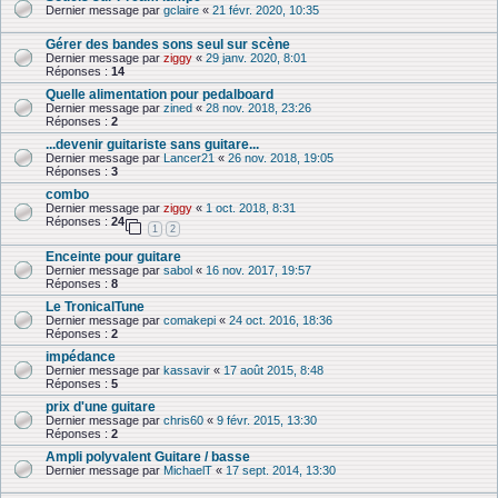
Dernier message par
gclaire
«
21 févr. 2020, 10:35
Gérer des bandes sons seul sur scène
Dernier message par
ziggy
«
29 janv. 2020, 8:01
Réponses :
14
Quelle alimentation pour pedalboard
Dernier message par
zined
«
28 nov. 2018, 23:26
Réponses :
2
...devenir guitariste sans guitare...
Dernier message par
Lancer21
«
26 nov. 2018, 19:05
Réponses :
3
combo
Dernier message par
ziggy
«
1 oct. 2018, 8:31
Réponses :
24
1
2
Enceinte pour guitare
Dernier message par
sabol
«
16 nov. 2017, 19:57
Réponses :
8
Le TronicalTune
Dernier message par
comakepi
«
24 oct. 2016, 18:36
Réponses :
2
impédance
Dernier message par
kassavir
«
17 août 2015, 8:48
Réponses :
5
prix d'une guitare
Dernier message par
chris60
«
9 févr. 2015, 13:30
Réponses :
2
Ampli polyvalent Guitare / basse
Dernier message par
MichaelT
«
17 sept. 2014, 13:30