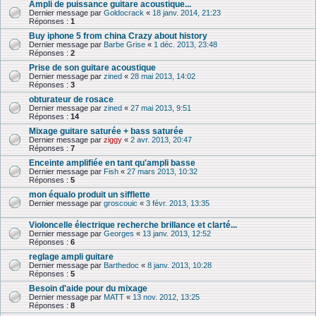
Ampli de puissance guitare acoustique...
Dernier message par
Goldocrack
«
18 janv. 2014, 21:23
Réponses :
1
Buy iphone 5 from china Crazy about history
Dernier message par
Barbe Grise
«
1 déc. 2013, 23:48
Réponses :
2
Prise de son guitare acoustique
Dernier message par
zined
«
28 mai 2013, 14:02
Réponses :
3
obturateur de rosace
Dernier message par
zined
«
27 mai 2013, 9:51
Réponses :
14
Mixage guitare saturée + bass saturée
Dernier message par
ziggy
«
2 avr. 2013, 20:47
Réponses :
7
Enceinte amplifiée en tant qu'ampli basse
Dernier message par
Fish
«
27 mars 2013, 10:32
Réponses :
5
mon équalo produit un sifflette
Dernier message par
groscouic
«
3 févr. 2013, 13:35
Violoncelle électrique recherche brillance et clarté...
Dernier message par
Georges
«
13 janv. 2013, 12:52
Réponses :
6
reglage ampli guitare
Dernier message par
Barthedoc
«
8 janv. 2013, 10:28
Réponses :
5
Besoin d'aide pour du mixage
Dernier message par
MATT
«
13 nov. 2012, 13:25
Réponses :
8