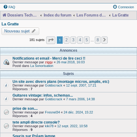
FAQ
Connexion
Dossiers Techniques
Index du forum
Les Forums de Discussions
La Gratte
La Gratte
Nouveau sujet
Page
1
sur
8
1
2
3
4
5
8
181 sujets
Suivante
…
Annonces
Notifications et email - Merci de lire ceci !!
Dernier message par
ziggy
«
26 mai 2018, 16:03
Posté dans
La Sonorisation
Sujets
Un site avec divers plans (montage micros, amplis, etc)
Dernier message par
Goldocrack
«
12 sept. 2007, 17:21
Réponses :
7
Guitares vintage: infos, schemas...
Dernier message par
Goldocrack
«
7 mars 2006, 14:38
prise de son....
Dernier message par
Fresnel34
«
24 déc. 2024, 15:22
Réponses :
4
tete ampli directe console?
Dernier message par
kiki78
«
12 sept. 2022, 10:58
Réponses :
9
Soucis sur Préam lampe