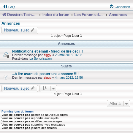
FAQ
Connexion
Dossiers Techniques
Index du forum
Les Forums de Discussions
Annonces
Annonces
Nouveau sujet
1 sujet • Page
1
sur
1
Annonces
Notifications et email - Merci de lire ceci !!
Dernier message par
ziggy
«
26 mai 2018, 16:03
Posté dans
La Sonorisation
Sujets
...à lire avant de poster une annonce !!!!
Dernier message par
ziggy
«
4 mars 2012, 12:56
Nouveau sujet
1 sujet • Page
1
sur
1
Aller à
Permissions du forum
Vous
ne pouvez pas
poster de nouveaux sujets
Vous
ne pouvez pas
répondre aux sujets
Vous
ne pouvez pas
modifier vos messages
Vous
ne pouvez pas
supprimer vos messages
Vous
ne pouvez pas
joindre des fichiers