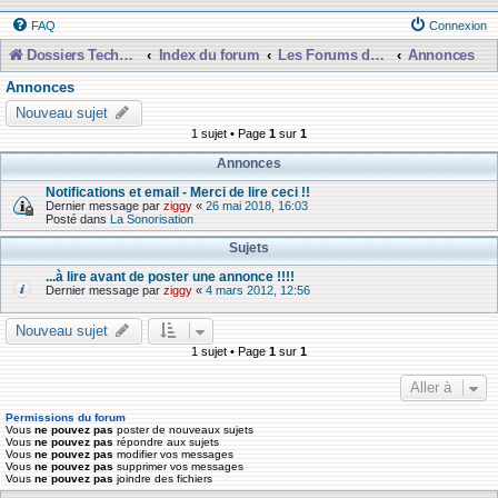
FAQ
Connexion
Dossiers Techniques
Index du forum
Les Forums de Discussions
Annonces
Annonces
Nouveau sujet
1 sujet • Page
1
sur
1
Annonces
Notifications et email - Merci de lire ceci !!
Dernier message par
ziggy
«
26 mai 2018, 16:03
Posté dans
La Sonorisation
Sujets
...à lire avant de poster une annonce !!!!
Dernier message par
ziggy
«
4 mars 2012, 12:56
Nouveau sujet
1 sujet • Page
1
sur
1
Aller à
Permissions du forum
Vous
ne pouvez pas
poster de nouveaux sujets
Vous
ne pouvez pas
répondre aux sujets
Vous
ne pouvez pas
modifier vos messages
Vous
ne pouvez pas
supprimer vos messages
Vous
ne pouvez pas
joindre des fichiers