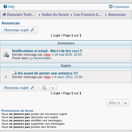
FAQ
Connexion
Dossiers Techniques
Index du forum
Les Forums de Discussions
Annonces
Annonces
Nouveau sujet
1 sujet • Page
1
sur
1
Annonces
Notifications et email - Merci de lire ceci !!
Dernier message par
ziggy
«
26 mai 2018, 16:03
Posté dans
La Sonorisation
Sujets
...à lire avant de poster une annonce !!!!
Dernier message par
ziggy
«
4 mars 2012, 12:56
Nouveau sujet
1 sujet • Page
1
sur
1
Aller à
Permissions du forum
Vous
ne pouvez pas
poster de nouveaux sujets
Vous
ne pouvez pas
répondre aux sujets
Vous
ne pouvez pas
modifier vos messages
Vous
ne pouvez pas
supprimer vos messages
Vous
ne pouvez pas
joindre des fichiers