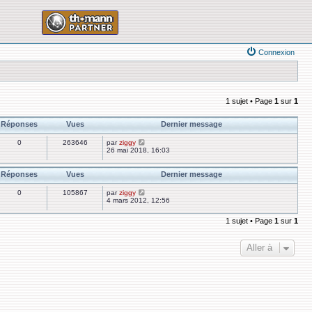
Connexion
1 sujet • Page
1
sur
1
Réponses
Vues
Dernier message
0
263646
par
ziggy
26 mai 2018, 16:03
Réponses
Vues
Dernier message
0
105867
par
ziggy
4 mars 2012, 12:56
1 sujet • Page
1
sur
1
Aller à