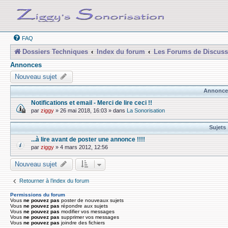
FAQ
Dossiers Techniques
Index du forum
Les Forums de Discuss
Annonces
Nouveau sujet
Annonce
Notifications et email - Merci de lire ceci !!
par
ziggy
»
26 mai 2018, 16:03
» dans
La Sonorisation
Sujets
...à lire avant de poster une annonce !!!!
par
ziggy
»
4 mars 2012, 12:56
Nouveau sujet
Retourner à l’index du forum
Permissions du forum
Vous
ne pouvez pas
poster de nouveaux sujets
Vous
ne pouvez pas
répondre aux sujets
Vous
ne pouvez pas
modifier vos messages
Vous
ne pouvez pas
supprimer vos messages
Vous
ne pouvez pas
joindre des fichiers