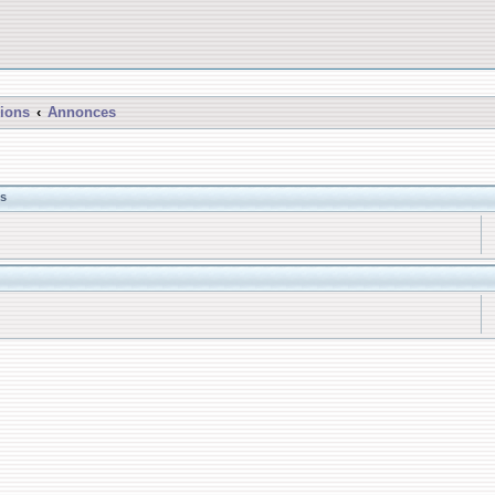
ions
Annonces
s