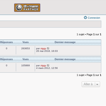
Connexion
1 sujet • Page
1
sur
1
Réponses
Vues
Dernier message
0
263653
par
ziggy
26 mai 2018, 16:03
Réponses
Vues
Dernier message
0
105869
par
ziggy
4 mars 2012, 12:56
1 sujet • Page
1
sur
1
Aller à