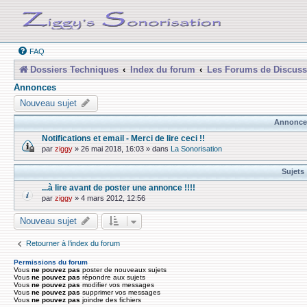
FAQ
Dossiers Techniques
Index du forum
Les Forums de Discuss
Annonces
Nouveau sujet
Annonce
Notifications et email - Merci de lire ceci !!
par
ziggy
»
26 mai 2018, 16:03
» dans
La Sonorisation
Sujets
...à lire avant de poster une annonce !!!!
par
ziggy
»
4 mars 2012, 12:56
Nouveau sujet
Retourner à l’index du forum
Permissions du forum
Vous
ne pouvez pas
poster de nouveaux sujets
Vous
ne pouvez pas
répondre aux sujets
Vous
ne pouvez pas
modifier vos messages
Vous
ne pouvez pas
supprimer vos messages
Vous
ne pouvez pas
joindre des fichiers