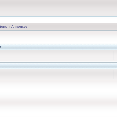
ions
Annonces
s