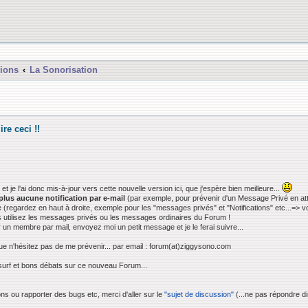
ions
La Sonorisation
ire ceci !!
et je l'ai donc mis-à-jour vers cette nouvelle version ici, que j'espère bien meilleure...
plus aucune notification par e-mail
(par exemple, pour prévenir d'un Message Privé en atte
 (regardez en haut à droite, exemple pour les "messages privés" et "Notifications" etc...=> vo
 utilisez les messages privés ou les messages ordinaires du Forum !
un membre par mail, envoyez moi un petit message et je le ferai suivre...
e n'hésitez pas de me prévenir... par email : forum(at)ziggysono.com
surf et bons débats sur ce nouveau Forum...
ns ou rapporter des bugs etc, merci d'aller sur le
"sujet de discussion"
(...ne pas répondre dir