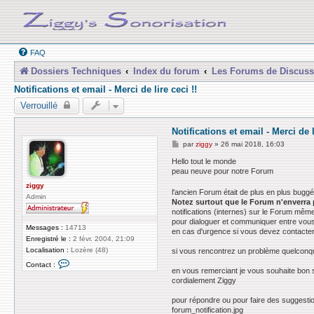
FAQ
Dossiers Techniques
Index du forum
Les Forums de Discuss
Notifications et email - Merci de lire ceci !!
Verrouillé
Notifications et email - Merci de l
M
par
ziggy
»
26 mai 2018, 16:03
e
s
Hello tout le monde
s
peau neuve pour notre Forum
a
g
ziggy
l'ancien Forum était de plus en plus buggé 
e
Admin
Notez surtout que le Forum n'enverra 
notifications (internes) sur le Forum même
pour dialoguer et communiquer entre vous
Messages :
14713
en cas d'urgence si vous devez contacter 
Enregistré le :
2 févr. 2004, 21:09
Localisation :
Lozère (48)
si vous rencontrez un problème quelconqu
C
Contact :
o
en vous remerciant je vous souhaite bon 
n
cordialement Ziggy
t
a
pour répondre ou pour faire des suggestio
c
forum_notification.jpg
t