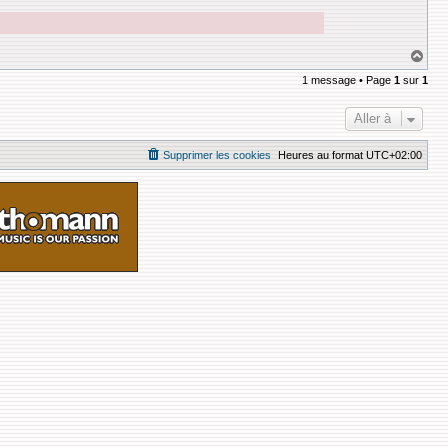
H
a
1 message • Page
1
sur
1
u
t
Aller à
Supprimer les cookies
Heures au format
UTC+02:00