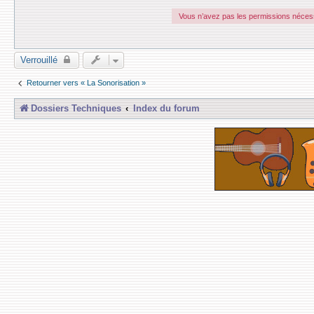
e
r
Vous n’avez pas les permissions nécessa
z
i
g
g
y
Verrouillé
Retourner vers « La Sonorisation »
Dossiers Techniques
Index du forum