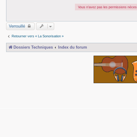
e
r
Vous n’avez pas les permissions nécessa
z
i
g
g
y
Verrouillé
Retourner vers « La Sonorisation »
Dossiers Techniques
Index du forum