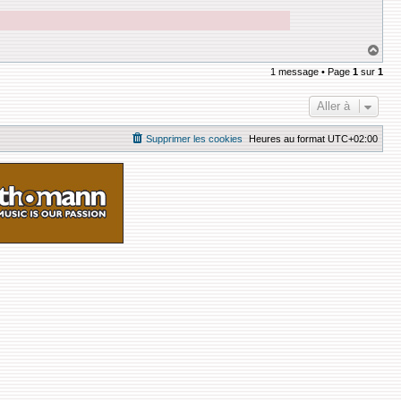
H
a
1 message • Page
1
sur
1
u
t
Aller à
Supprimer les cookies
Heures au format
UTC+02:00