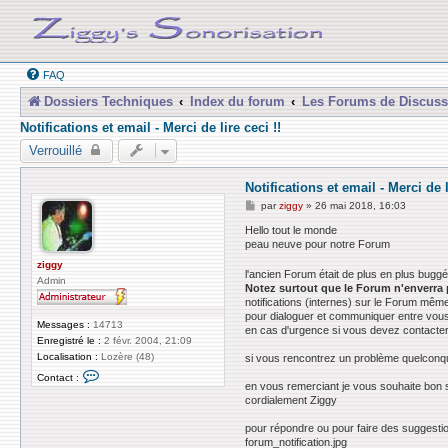
FAQ
Dossiers Techniques
Index du forum
Les Forums de Discuss
Notifications et email - Merci de lire ceci !!
Verrouillé
Notifications et email - Merci de l
M
par
ziggy
»
26 mai 2018, 16:03
e
s
Hello tout le monde
s
peau neuve pour notre Forum
a
g
ziggy
l'ancien Forum était de plus en plus buggé 
e
Admin
Notez surtout que le Forum n'enverra 
notifications (internes) sur le Forum même
pour dialoguer et communiquer entre vous
Messages :
14713
en cas d'urgence si vous devez contacter 
Enregistré le :
2 févr. 2004, 21:09
Localisation :
Lozère (48)
si vous rencontrez un problème quelconqu
C
Contact :
o
en vous remerciant je vous souhaite bon 
n
cordialement Ziggy
t
a
pour répondre ou pour faire des suggestio
c
forum_notification.jpg
t