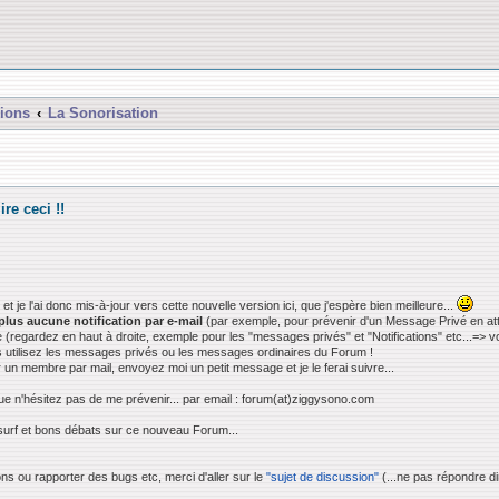
ions
La Sonorisation
ire ceci !!
et je l'ai donc mis-à-jour vers cette nouvelle version ici, que j'espère bien meilleure...
plus aucune notification par e-mail
(par exemple, pour prévenir d'un Message Privé en atte
 (regardez en haut à droite, exemple pour les "messages privés" et "Notifications" etc...=> vo
 utilisez les messages privés ou les messages ordinaires du Forum !
un membre par mail, envoyez moi un petit message et je le ferai suivre...
e n'hésitez pas de me prévenir... par email : forum(at)ziggysono.com
surf et bons débats sur ce nouveau Forum...
ns ou rapporter des bugs etc, merci d'aller sur le
"sujet de discussion"
(...ne pas répondre dir