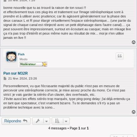
20 févr. 2024, 7:26
e
s
bonne nouvelle que tu as trouvé la raison de ton souci !!
s
et effectivement tous ces plug-ins et traitement sur l'image stéréophonique sont à
a
prendre et à utiliser avec prudence; car ils agissent généralement sur la phase des
g
deux canaux L et R pour élargir virtuellement l'espace stéréophonique... (une partie du
e
signal de chaque canal est réinjecté avec un petit déphasage dans l'autre canal).... ça
peut souvent être impressionnant, surtout en écoutant au casque; mais en mixage live
ça n'a pas trop d’intérêt et peux même nuire au résultat de mix... moi je n'en utilise
jamais en live !!
Fish
Modo
Pan sur M32R
M
21 févr. 2024, 23:26
e
s
Personnellement, vu que l'écrasante majorité du public n'est pas en mesure de
s
percevoir une stéréophonie correcte, je mixe assez proche du mono. Ce n'est pas
a
strict: je vais garder la stéréo d'un clavier, des overheads, etc.
g
J'évite aussi les effets stéréo trop marqués, type ping-pong delay: j'ai déjà entendu ça
e
en tant que spectateur, c'est vraiment bizarre. Tu te demandes s'il n'y a pas un
problème technique avec la sono...
Répondre
4 messages • Page
1
sur
1