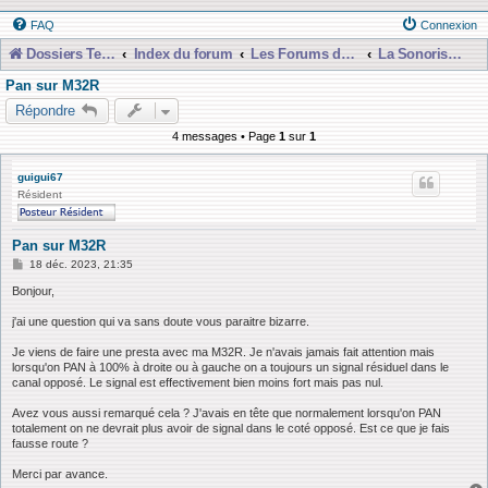
FAQ
Connexion
Dossiers Techniques
Index du forum
Les Forums de Discussions
La Sonorisation
Pan sur M32R
Répondre
4 messages • Page
1
sur
1
guigui67
Résident
Pan sur M32R
M
18 déc. 2023, 21:35
e
s
Bonjour,
s
a
j'ai une question qui va sans doute vous paraitre bizarre.
g
e
Je viens de faire une presta avec ma M32R. Je n'avais jamais fait attention mais
lorsqu'on PAN à 100% à droite ou à gauche on a toujours un signal résiduel dans le
canal opposé. Le signal est effectivement bien moins fort mais pas nul.
Avez vous aussi remarqué cela ? J'avais en tête que normalement lorsqu'on PAN
totalement on ne devrait plus avoir de signal dans le coté opposé. Est ce que je fais
fausse route ?
Merci par avance.