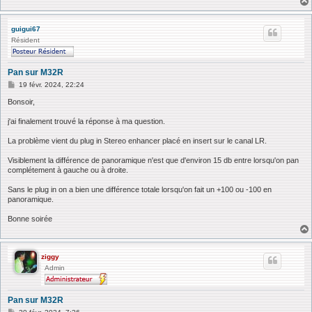
guigui67
Résident
Pan sur M32R
M
19 févr. 2024, 22:24
e
s
Bonsoir,
s
a
j'ai finalement trouvé la réponse à ma question.
g
e
La problème vient du plug in Stereo enhancer placé en insert sur le canal LR.
Visiblement la différence de panoramique n'est que d'environ 15 db entre lorsqu'on pan
complétement à gauche ou à droite.
Sans le plug in on a bien une différence totale lorsqu'on fait un +100 ou -100 en
panoramique.
Bonne soirée
ziggy
Admin
Pan sur M32R
M