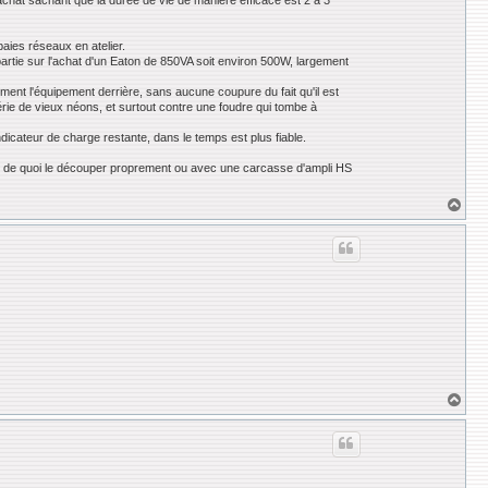
l'achat sachant que la durée de vie de manière efficace est 2 à 3
baies réseaux en atelier.
partie sur l'achat d'un Eaton de 850VA soit environ 500W, largement
ment l'équipement derrière, sans aucune coupure du fait qu'il est
érie de vieux néons, et surtout contre une foudre qui tombe à
ndicateur de charge restante, dans le temps est plus fiable.
voir de quoi le découper proprement ou avec une carcasse d'ampli HS
H
a
u
t
H
a
u
t