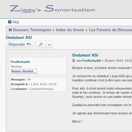
FAQ
Dossiers Techniques
Index du forum
Les Forums de Discuss
Onduleur/ ASI
Répondre
Onduleur/ ASI
M
par
Fredfunkyfab
»
29 janv. 2024, 23:5
Fredfunkyfab
e
Membre
s
Bonjour à tous, et bonne année musicale 
s
a
Je recherche un onduleur ( type ASI) qui 
g
Messages :
44
manière continue c'est à dire sans aucune 
e
Enregistré le :
1 févr. 2012, 23:02
Pour info, il m'est arrivé cette mésavent
Localisation :
Clermont-Ferrand
mais le feu continue...le temps de sauter 
Nxamp), nous avons eu une petite minute 
Quelqu'un pourrait-il me renseigner sur l
Je rajoute que dorénavant nous louons un
Merci !