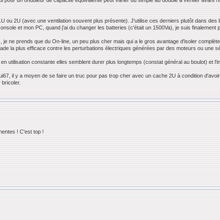
 qui pour un onduleur de capacité équivalente peut varier du simple au double à vérifier avant 
U ou 2U (avec une ventilation souvent plus présente). J'utilise ces derniers plutôt dans des 
nsole et mon PC, quand j'ai du changer les batteries (c'était un 1500Va), je suis finalement 
, je ne prends que du On-line, un peu plus cher mais qui a le gros avantage d'isoler complète
arade la plus efficace contre les perturbations électriques générées par des moteurs ou une s
n utilisation constante elles semblent durer plus longtemps (constat général au boulot) et l'i
gui67, il y a moyen de se faire un truc pour pas trop cher avec un cache 2U à condition d'a
bricoler.
entes ! C'est top !