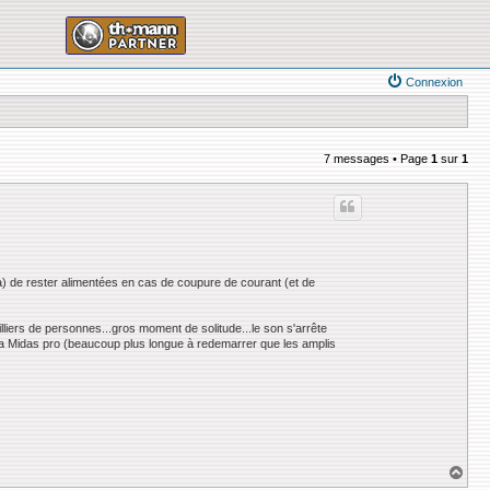
Connexion
7 messages • Page
1
sur
1
a) de rester alimentées en cas de coupure de courant (et de
liers de personnes...gros moment de solitude...le son s'arrête
er la Midas pro (beaucoup plus longue à redemarrer que les amplis
H
a