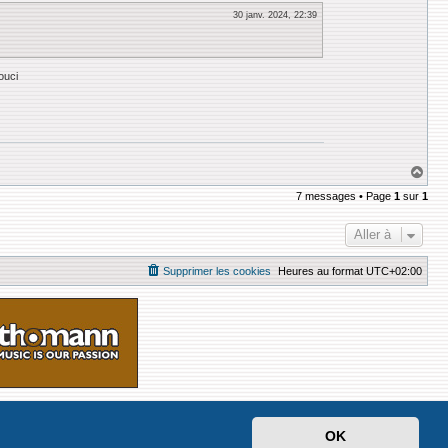
30 janv. 2024, 22:39
ouci
H
a
7 messages • Page
1
sur
1
u
t
Aller à
Supprimer les cookies
Heures au format
UTC+02:00
OK