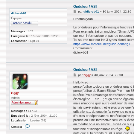
Onduleur/ ASI
M
par
didiervb01
»
30 janv. 2024, 22:39
didiervb01
e
Équipier
s
Fredfunkyfab,
s
a
Ls onduleurs pour l'informatique font très bi
g
Messages :
407
Pour exemple, j'ai un onduleur "Smart U
e
sur mon informatique et pas de coupure.
Enregistré le :
15 déc. 2005, 22:28
Tu sauras tout sur les 3 types d'onduleurs
Localisation :
Dpt 01
https://www.materiel.net/guide-achat/g1 ..
Cordialement,
didiervb01
Onduleur/ ASI
M
par
ziggy
»
30 janv. 2024, 22:50
e
s
Hello Fred
s
perso j'utilise toujours un onduleur quand 
a
perso j'utilise du Eaton Ellipse Pro ... un
g
ziggy
la série Pro a l'avantage de t'afficher av
e
Admin
électrogène.... etc....; et ça affiche éga
mais n'importe quel autre onduleur de marqu
jamais payé autant... et le plus gros que 
Messages :
14713
utilisations... du coup je l'ai revendu e
d'autres et dépendant du matériel qu'on v
Enregistré le :
2 févr. 2004, 21:09
prends du Line-Interactive si tu veux évi
Localisation :
Lozère (48)
au théâtre on a un simple Eaton-Eco 650 p
C
Contact :
o
tout faire et indispensable en régie !
n
note que si tu prends du plus gros que 850VA