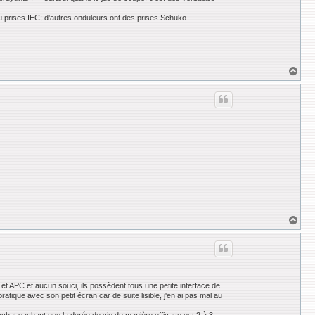
ou prises IEC; d'autres onduleurs ont des prises Schuko
H
a
u
t
H
a
u
t
 et APC et aucun souci, ils possèdent tous une petite interface de
tique avec son petit écran car de suite lisible, j'en ai pas mal au