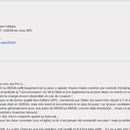
en l'affaire.
PS" 1400VA de chez APC
 :
. udre/5329/
je sors ma Pro-1...
 650 ou 850VA suffit largement (et tu peux y ajouter d'autre matos comme une console d'éclairag
ec exactitude la "consommation" en VA et Watt et A et également la tension dispo en entrée et 
lement la charge encore disponible en cas de coupure !
e et de bonne qualité fera l'affaire (APC, mentionné par Didier est aussi très réputé !) !! et 
j'avais était un 1600VA, mais très lourd et encombrant et en plus bruyant, car grosse ventila
t je tourne généralement avec une paire de 650VA ou 850VA, comme déjà mentionné... (mais un
eut/doit y brancher dessus)
ter des micro-coupures quand ça bascule....
our les deux consoles (son et lights) et ils n'ont jamais été emmerdé non plus ! mais je pré
, il y a des chances que ton onduleur soit ventilé et là il faut faire gaffe... il y en a des trè