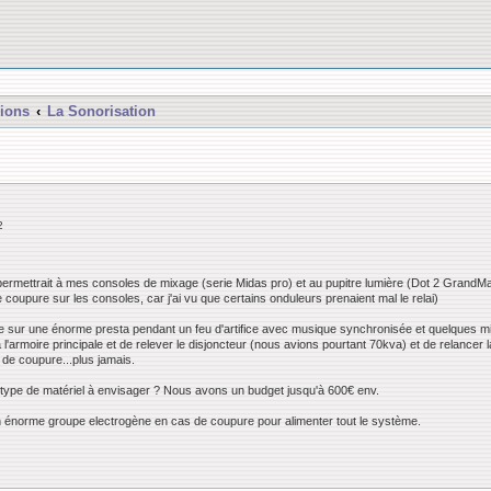
ions
La Sonorisation
2
!
permettrait à mes consoles de mixage (serie Midas pro) et au pupitre lumière (Dot 2 GrandM
coupure sur les consoles, car j'ai vu que certains onduleurs prenaient mal le relai)
ure sur une énorme presta pendant un feu d'artifice avec musique synchronisée et quelques mil
a l'armoire principale et de relever le disjoncteur (nous avions pourtant 70kva) et de relanc
de coupure...plus jamais.
e type de matériel à envisager ? Nous avons un budget jusqu'à 600€ env.
 énorme groupe electrogène en cas de coupure pour alimenter tout le système.