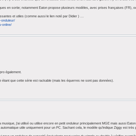
!
ctriques en sortie; notamment Eaton propose plusieurs modèles, avec prises françaises (FR), 
ssantes et utiles (comme aussi le lien noté par Didier ) ....
 -onduleur/
u-online/
e pro également.
e étant que cette série est rackable (mais les équerres ne sont pas données).
a musique, j'ai utilisé ou utilise encore en petit onduleur principalement MGE mais aussi Eaton
 automatique utile uniquement pour un PC. Sachant cela, le modèle qu'indique Ziggy est très pra