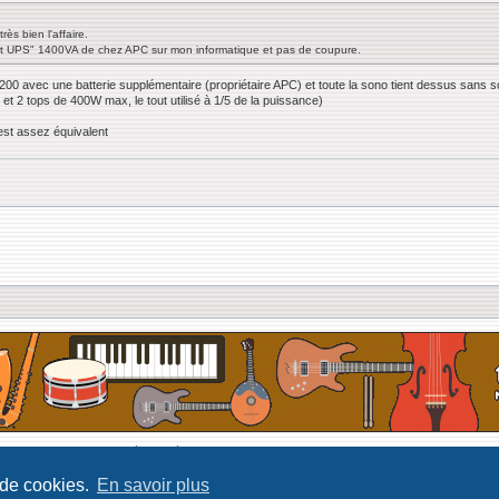
rès bien l'affaire.
art UPS" 1400VA de chez APC sur mon informatique et pas de coupure.
200 avec une batterie supplémentaire (propriétaire APC) et toute la sono tient dessus sans s
 2 tops de 400W max, le tout utilisé à 1/5 de la puissance)
st assez équivalent
Développé par Forum Software © phpBB Limited
Traduit par phpBB-fr
 de cookies.
En savoir plus
Confidentialité
|
Conditions