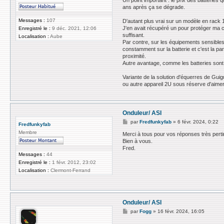
Un point important : le prix des batteries
ans après ça se dégrade.
Messages :
107
D'autant plus vrai sur un modèle en rack 1
J'en avait récupéré un pour protéger ma co
Enregistré le :
9 déc. 2021, 12:06
suffisant.
Localisation :
Aube
Par contre, sur les équipements sensibles
constamment sur la batterie et c'est la p
proximité.
Autre avantage, comme les batteries sont e
Variante de la solution d'équerres de Gui
ou autre appareil 2U sous réserve d'aimer 
Onduleur/ ASI
M
par
Fredfunkyfab
»
6 févr. 2024, 0:22
Fredfunkyfab
e
Membre
s
Merci à tous pour vos réponses très pertin
s
Bien à vous.
a
Fred.
g
Messages :
44
e
Enregistré le :
1 févr. 2012, 23:02
Localisation :
Clermont-Ferrand
Onduleur/ ASI
M
par
Fogg
»
16 févr. 2024, 16:05
e
s