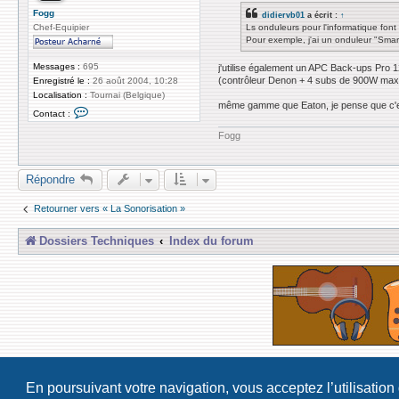
s
Fogg
didiervb01
a écrit :
↑
a
Chef-Equipier
Ls onduleurs pour l'informatique font t
g
Pour exemple, j'ai un onduleur "Sm
e
Messages :
695
j'utilise également un APC Back-ups Pro 1
(contrôleur Denon + 4 subs de 900W max et
Enregistré le :
26 août 2004, 10:28
Localisation :
Tournai (Belgique)
même gamme que Eaton, je pense que c'e
C
Contact :
o
n
Fogg
t
a
c
t
Répondre
e
r
F
Retourner vers « La Sonorisation »
o
g
g
Dossiers Techniques
Index du forum
En poursuivant votre navigation, vous acceptez l’utilisation