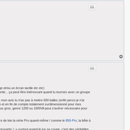
u
t
H
a
u
t
e et/ou un écran tactile etc etc)
sortie... ça peut-être intéressant quand tu tournes avec un groupe
à mon avis tu n'as pas à mettre 600 balles (enfin perso je n'ai
tion et en fin de compte totalement surdimensionné pour mes
 plus gros, genre 1200 ou 1600VA peut s'avérer nécessaire pour
fère de loin la série Pro quand-même ! comme le
850-Pro
, la bête à
s bruyants ! -> surtout quand le jus se coupe, c'est des véritables