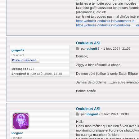
t
turbines à tempête pour certain modèles !
a
faut faire gaffe aussi sur les prises éle
c
(allemandes) etc etc
t
sur le net tu trouves pas mal d'infos intére
e
r
https://choisir-onduleur.info/comment-b ...
z
https://choisir-onduleur.info/onduleur- ... o
i
g
g
y
Onduleur/ ASI
M
par
guigui67
»
1 févr. 2024, 21:57
guigui67
e
Résident
s
Bonsoir,
s
a
Ziggy a bien résumé la chose.
g
Messages :
173
e
De mon côté j'utilise la serie Eaton Ellips
Enregistré le :
29 août 2005, 13:38
Jamais de problème.......un autre avantag
Bonne soirée
Onduleur/ ASI
M
par
ldegant
»
5 févr. 2024, 19:03
e
s
Hello,
s
Dans mon métier qui n'a rien à voir avec l
a
monitoring pratique et l'ordre de shutdown
g
ldegant
bureau, ça marche très bien.
e
Habitué