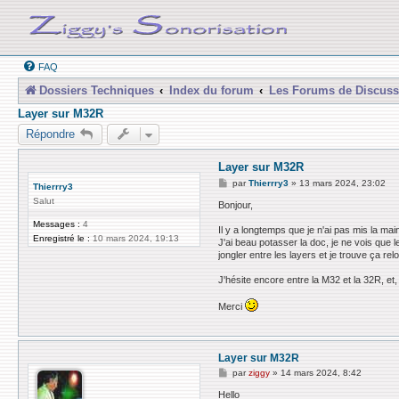
FAQ
Dossiers Techniques
Index du forum
Les Forums de Discuss
Layer sur M32R
Répondre
Layer sur M32R
M
par
Thierrry3
»
13 mars 2024, 23:02
Thierrry3
e
Salut
s
Bonjour,
s
Messages :
4
a
Il y a longtemps que je n'ai pas mis la ma
g
Enregistré le :
10 mars 2024, 19:13
J'ai beau potasser la doc, je ne vois que
e
jongler entre les layers et je trouve ça rel
J'hésite encore entre la M32 et la 32R, et, 
Merci
Layer sur M32R
M
par
ziggy
»
14 mars 2024, 8:42
e
s
Hello