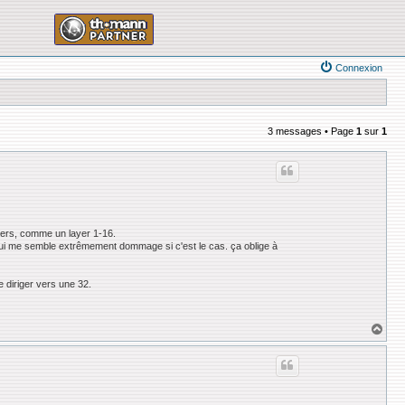
Connexion
3 messages • Page
1
sur
1
aders, comme un layer 1-16.
 qui me semble extrêmement dommage si c'est le cas. ça oblige à
me diriger vers une 32.
H
a
u
t