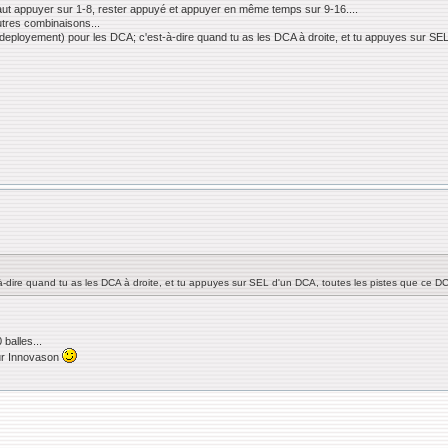
l faut appuyer sur 1-8, rester appuyé et appuyer en même temps sur 9-16....
utres combinaisons...
ll (= deployement) pour les DCA; c'est-à-dire quand tu as les DCA à droite, et tu appuyes sur 
à-dire quand tu as les DCA à droite, et tu appuyes sur SEL d'un DCA, toutes les pistes que ce D
balles...
sur Innovason