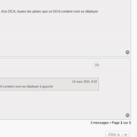
SEL d'un DCA, toutes les pistes que ce DCA contient vont se déployer
H
a
u
t
14 mars 2024, 8:42
CA contient vont se déployer à gauche
H
a
3 messages • Page
1
sur
1
u
t
Aller à