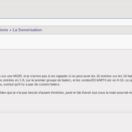
ions
La Sonorisation
in sur une M32R, et je n'arrive pas à me rappeler si on peut avoir les 16 entrées sur les 16 f
 les entrées en 1-8, sur le premier groupe de faders, et les sorties/DCA/MTX etc en 9-16, ce
ou, surtout qu'il n'y a pas de custom faders.
bien que je n'ai pas besoin d'autant d'entrées, juste le fait d'avoir tout sous la main pourrait 