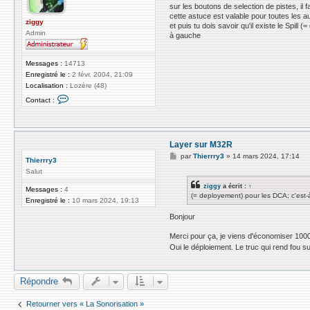
s
sur les boutons de selection de pistes, i
a
cette astuce est valable pour toutes les a
g
ziggy
et puis tu dois savoir qu'il existe le Spi
e
Admin
à gauche
Messages :
14713
Enregistré le :
2 févr. 2004, 21:09
Localisation :
Lozère (48)
C
Contact :
o
n
t
a
c
Layer sur M32R
t
e
M
par
Thierrry3
»
14 mars 2024, 17:14
Thierrry3
r
e
z
Salut
s
i
s
ziggy
a écrit :
↑
g
a
Messages :
4
g
(= deployement) pour les DCA; c'est-
g
Enregistré le :
10 mars 2024, 19:13
y
e
Bonjour
Merci pour ça, je viens d'économiser 1000 
Oui le déploiement. Le truc qui rend fou 
Répondre
Retourner vers « La Sonorisation »