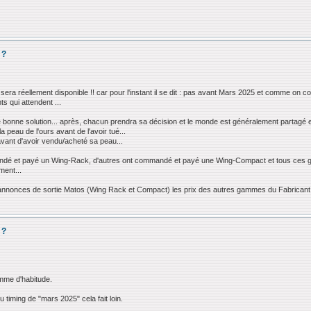
 ?
 sera réellement disponible !! car pour l'instant il se dit : pas avant Mars 2025 et comme on 
ts qui attendent ...
e bonne solution... après, chacun prendra sa décision et le monde est généralement partagé 
la peau de l'ours avant de l'avoir tué...
s avant d'avoir vendu/acheté sa peau...
dé et payé un Wing-Rack, d'autres ont commandé et payé une Wing-Compact et tous ces gens
ment...
s annonces de sortie Matos (Wing Rack et Compact) les prix des autres gammes du Fabricant on
 ?
omme d'habitude.
 timing de "mars 2025" cela fait loin.