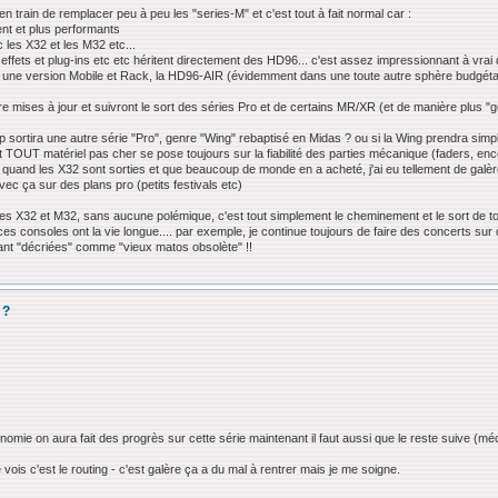
jà en train de remplacer peu à peu les "series-M" et c'est tout à fait normal car :
nt et plus performants
les X32 et les M32 etc...
effets et plug-ins etc etc héritent directement des HD96... c'est assez impressionnant à vrai d
une version Mobile et Rack, la HD96-AIR (évidemment dans une toute autre sphère budgéta
re mises à jour et suivront le sort des séries Pro et de certains MR/XR (et de manière plus "
 sortira une autre série "Pro", genre "Wing" rebaptisé en Midas ? ou si la Wing prendra simpl
nt TOUT matériel pas cher se pose toujours sur la fiabilité des parties mécanique (faders, en
 quand les X32 sont sorties et que beaucoup de monde en a acheté, j'ai eu tellement de galè
ec ça sur des plans pro (petits festivals etc)
e des X32 et M32, sans aucune polémique, c'est tout simplement le cheminement et le sort de to
le, ces consoles ont la vie longue.... par exemple, je continue toujours de faire des concerts 
nt "décriées" comme "vieux matos obsolète" !!
 ?
mie on aura fait des progrès sur cette série maintenant il faut aussi que le reste suive (mécaniqu
e vois c'est le routing - c'est galère ça a du mal à rentrer mais je me soigne.