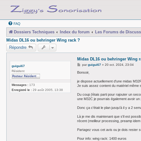
FAQ
Dossiers Techniques
Index du forum
Les Forums de Discuss
Midas DL16 ou behringer Wing rack ?
Répondre
Midas DL16 ou behringer Wing r
M
par
guigui67
»
20 oct. 2024, 23:04
guigui67
e
Résident
s
Bonsoir,
s
a
je dispose actuellement d'une midas M32
g
Messages :
173
Je suis assez content du matériel même si
e
Enregistré le :
29 août 2005, 13:38
Du coup j'étais parti pour rajouter un seco
une M32C je pourrais également avoir un pe
Donc ça c'était le plan jusqu'à il y a 2 se
Là je me dis maintenant que s'il est pos
récent (meilleur processing, preamp idem M
Partagez vous cet avis ou je dois rester s
Pour info: wing rack: 1400 euros