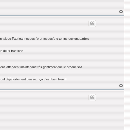
H
a
u
t
connait ce Fabricant et ses "promesses", le temps devient parfois
en deux fractions
 attendent maintenant très gentiment que le produit soit
t déjà fortement baissé... ça c'est bien bien !!
H
a
u
t