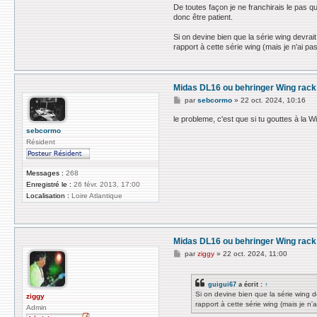
De toutes façon je ne franchirais le pas q
donc être patient.
Si on devine bien que la série wing devrai
rapport à cette série wing (mais je n'ai p
Midas DL16 ou behringer Wing rack
M
par
sebcormo
»
22 oct. 2024, 10:16
e
s
le probleme, c'est que si tu gouttes à la
s
sebcormo
a
g
Résident
e
Messages :
268
Enregistré le :
26 févr. 2013, 17:00
Localisation :
Loire Atlantique
Midas DL16 ou behringer Wing rack
M
par
ziggy
»
22 oct. 2024, 11:00
e
s
s
guigui67
a écrit :
↑
a
Si on devine bien que la série wing d
g
ziggy
rapport à cette série wing (mais je n'
e
Admin