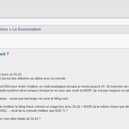
ions
La Sonorisation
ack ?
R avec un DL16.
 j'ai eut des déboires au début avec la console.
nd Dl16 pour éviter d'utiliser un multi analogique lorsque je monte jusqu'à 24 -26 tranches de c
tit système ultra-compact lorsque je ne veux pas sortir la M32R. (je n'ai pas toujours un utili
maines - avant que behringer ne sorte la Wing rack.
sible d'utiliser la Wing Rack comme un stage box avec DL16 + M32R j'ai la même chose que d
32......bruit de la console meilleur que M32 ?) ?
ur mon idée initiale de DL16 ?