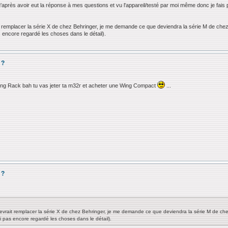
u'après avoir eut la réponse à mes questions et vu l'appareil/testé par moi même donc je fais 
t remplacer la série X de chez Behringer, je me demande ce que deviendra la série M de chez M
as encore regardé les choses dans le détail).
 ?
 Wing Rack bah tu vas jeter ta m32r et acheter une Wing Compact
...
 ?
evrait remplacer la série X de chez Behringer, je me demande ce que deviendra la série M de chez M
ai pas encore regardé les choses dans le détail).