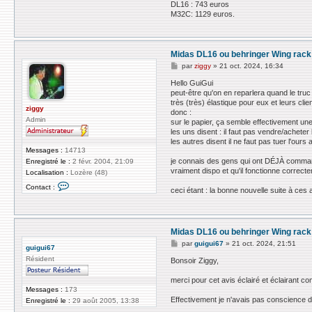
DL16 : 743 euros
M32C: 1129 euros.
Midas DL16 ou behringer Wing rack
M
par
ziggy
»
21 oct. 2024, 16:34
e
s
Hello GuiGui
s
peut-être qu'on en reparlera quand le truc
a
très (très) élastique pour eux et leurs clien
g
ziggy
donc :
e
Admin
sur le papier, ça semble effectivement un
les uns disent : il faut pas vendre/acheter 
les autres disent il ne faut pas tuer l'our
Messages :
14713
je connais des gens qui ont DÉJÀ comman
Enregistré le :
2 févr. 2004, 21:09
vraiment dispo et qu'il fonctionne correcte
Localisation :
Lozère (48)
C
Contact :
ceci étant : la bonne nouvelle suite à ce
o
n
t
a
c
Midas DL16 ou behringer Wing rack
t
e
M
par
guigui67
»
21 oct. 2024, 21:51
guigui67
r
e
z
Résident
s
Bonsoir Ziggy,
i
s
g
a
merci pour cet avis éclairé et éclairant c
g
g
Messages :
173
y
e
Effectivement je n'avais pas conscience du
Enregistré le :
29 août 2005, 13:38