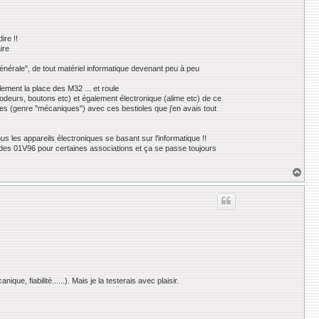
ire !!
ire
générale", de tout matériel informatique devenant peu à peu
ement la place des M32 ... et roule
codeurs, boutons etc) et également électronique (alime etc) de ce
res (genre "mécaniques") avec ces bestioles que j'en avais tout
us les appareils électroniques se basant sur l'informatique !!
sur des 01V96 pour certaines associations et ça se passe toujours
H
a
u
t
e, fiabilité......). Mais je la testerais avec plaisir.