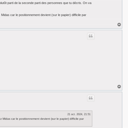
plutôt parti de la seconde parti des personnes que tu décris. On va
idas car le positionnement devient (sur le papier) difficile par
H
a
u
t
H
a
u
t
21 oct. 2024, 21:51
idas car le positionnement devient (sur le papier) difficile par