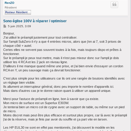
RenZO
Résident
Sono église 100V à réparer / optimiser
M
5 juin 2025, 3:09
e
s
Bonjour,
s
J'ai utilisé le préampli justement pour tout centraliser.
a
Sur l'ampli SubZero il n'y a que 4 entrées micros, alors que j'en ai 7, soit 3 prises de
g
chaque côté + autel.
e
Certes elles ne servent pas souvent toutes à la fois, mais toujours dispo et prêtes à
fonctionner.
Sur le préampli je peux tout mettre, mais il n'est pas mixeur donc sur l'ampli je dois
utiliser les 4 RCA et les 2 jack en niveau ligne.
D'ailleurs il me manque quand même une prise, et j'ai bien envie d'essayer un cordon
RCA en Y, un peu sauvage mais ça devrait fonctionner.
C'est plus simple pour les utilisateurs car ils ont une rangée de boutons identifiés avec
un réglage bien visible.
Ils allument un interrupteur général, donc peu importe le nombre d'appareils ici.
Mais dans d'autres cas je te donne raison quant à utiliser un appareil unique.
Merci pour l'astuce de préampli en ligne, bon à savoir que ça existe.
Mon micro de surface est un Superlux E303W.
Je tenterai bien un micro col de cygne avec un support de table, ou même sur un pied
de micro.
Moins discret mais peut être plus efficace et surtout plus propre, car là avec le préampli
j'ai de la réserve, mais je finis par avoir du souffle et ça part vite en larsen.
Les HP EUL30 ne sont en effet pas mentionnés, j'ai découvert le modèle en les