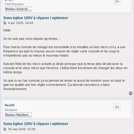
Chef-Equipier
Sono église 100V à réparer / optimiser
M
4 juil. 2025, 19:44
e
s
Hello
s
a
Je ne suis pas venu depuis qq temps…
g
e
Pour moi la console de mixage est essentielle si tu installes un bon micro si il y a une
fréquence qui part tu n’auras aucun moyen de régler sans console et du coup tu
n’exploiteras pas au mieux le nouveau matos.
Suivant l’état de tes micro actuels je dirais presque que tu feras plus de job avec la
console et le vieux micro que l’inverse. L’idéal étant forcément de changer les deux en
même temps
Vu que tu as t’as console ça te permet de tester et aussi de montrer avec et sans le
gain en qualité une fois régler correctement. Ça devrait convaincre a faire
l’investissement
RenZO
Résident
Sono église 100V à réparer / optimiser
M
25 mai 2026, 13:28
e