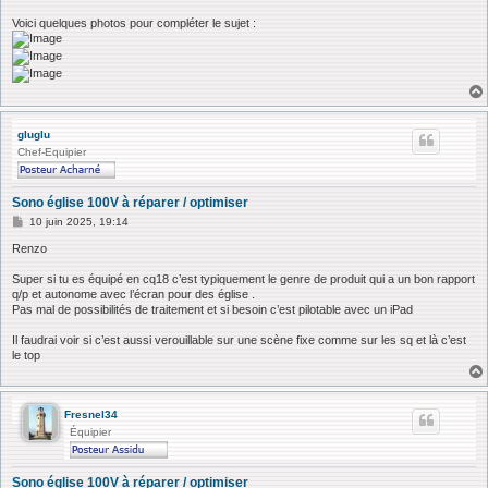
Voici quelques photos pour compléter le sujet :
gluglu
Chef-Equipier
Sono église 100V à réparer / optimiser
M
10 juin 2025, 19:14
e
s
Renzo
s
a
Super si tu es équipé en cq18 c’est typiquement le genre de produit qui a un bon rapport
g
q/p et autonome avec l’écran pour des église .
e
Pas mal de possibilités de traitement et si besoin c’est pilotable avec un iPad
Il faudrai voir si c’est aussi verouillable sur une scène fixe comme sur les sq et là c’est
le top
Fresnel34
Équipier
Sono église 100V à réparer / optimiser