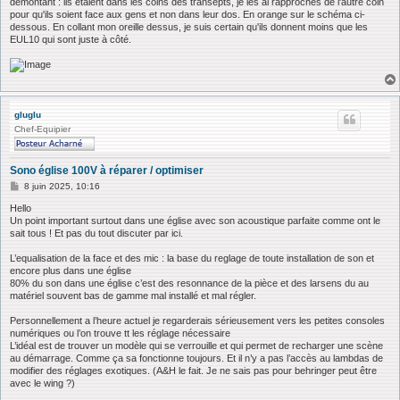
démontant : ils étaient dans les coins des transepts, je les ai rapprochés de l'autre coin
pour qu'ils soient face aux gens et non dans leur dos. En orange sur le schéma ci-
dessous. En collant mon oreille dessus, je suis certain qu'ils donnent moins que les
EUL10 qui sont juste à côté.
gluglu
Chef-Equipier
Sono église 100V à réparer / optimiser
M
8 juin 2025, 10:16
e
s
Hello
s
Un point important surtout dans une église avec son acoustique parfaite comme ont le
a
sait tous ! Et pas du tout discuter par ici.
g
e
L’equalisation de la face et des mic : la base du reglage de toute installation de son et
encore plus dans une église
80% du son dans une église c’est des resonnance de la pièce et des larsens du au
matériel souvent bas de gamme mal installé et mal régler.
Personnellement a l’heure actuel je regarderais sérieusement vers les petites consoles
numériques ou l’on trouve tt les réglage nécessaire
L’idéal est de trouver un modèle qui se verrouille et qui permet de recharger une scène
au démarrage. Comme ça sa fonctionne toujours. Et il n’y a pas l’accès au lambdas de
modifier des réglages exotiques. (A&H le fait. Je ne sais pas pour behringer peut être
avec le wing ?)