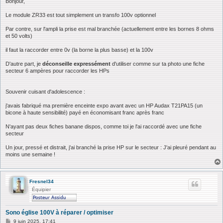
s
Bonjour,
s
a
Le module ZR33 est tout simplement un transfo 100v optionnel
g
e
Par contre, sur l'ampli la prise est mal branchée (actuellement entre les bornes 8 ohms
et 50 volts)
il faut la raccorder entre 0v (la borne la plus basse) et la 100v
D'autre part, je
déconseille expressément
d'utiliser comme sur ta photo une fiche
secteur 6 ampères pour raccorder les HPs
Souvenir cuisant d'adolescence :
j'avais fabriqué ma première enceinte expo avant avec un HP Audax T21PA15 (un
bicone à haute sensibilité) payé en économisant franc après franc
N'ayant pas deux fiches banane dispos, comme toi je l'ai raccordé avec une fiche
secteur
Un jour, pressé et distrait, j'ai branché la prise HP sur le secteur : J'ai pleuré pendant au
moins une semaine !
Fresnel34
Équipier
Sono église 100V à réparer / optimiser
M
9 juin 2025, 17:41