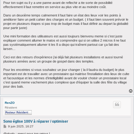
Pour ton sujet ou il y a une panne avant de reflechir a tte sorte de possibilité
effectivement il faut remettre en service au plus vite et au moindre coût.
Dans un deuxième temps calmement il faut faire un état des lieux voir les points à
améliorer faire un petit cahier des charges et un budget. ( il faut bien souvent prévoir le
projet en plusieurs étapes si pas trop de budget mais il faut définir au depart la globalité
pour partir juste)
Une mini formation des utilisateurs est aussi toujours bienvenu meme si c’est juste
expliquer comment allumer le matos et comprendre qui si on utilise 2 micros il ne faut
pas systématiquement allumer tt les 8 a dispo qui traînent partout car ça fait des
larsen…
Ceci est des retours d’expérience j’ai déjà fait plusieurs installations et aussi tourné
plusieurs années avec un groupe de gospel dans des temples.
Pour les enceintes si vous souhaitez un jour changer ( la il faudra du budget) le plus
important est de travailler avec un prestataire qui maitrise l’installation des lieux de culte
et l’acoustique et les normes d’intelligibilité avant de vouloir choisir un prestataire local
c’est quand meme vachement plus complexe que d’équiper la salle des fête du village
pour des bals.
RenZO
Résident
Sono église 100V à réparer / optimiser
M
9 juin 2025, 16:27
e
s
@gluglu : merci pour ton retour !