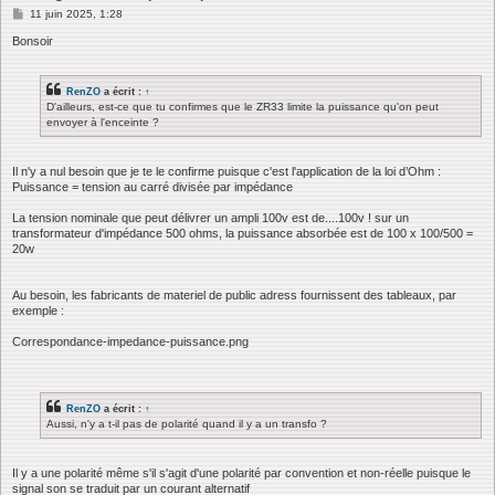
M
11 juin 2025, 1:28
e
s
Bonsoir
s
a
g
RenZO
a écrit :
↑
e
D'ailleurs, est-ce que tu confirmes que le ZR33 limite la puissance qu'on peut
envoyer à l'enceinte ?
Il n'y a nul besoin que je te le confirme puisque c'est l'application de la loi d’Ohm :
Puissance = tension au carré divisée par impédance
La tension nominale que peut délivrer un ampli 100v est de....100v ! sur un
transformateur d'impédance 500 ohms, la puissance absorbée est de 100 x 100/500 =
20w
Au besoin, les fabricants de materiel de public adress fournissent des tableaux, par
exemple :
Correspondance-impedance-puissance.png
RenZO
a écrit :
↑
Aussi, n'y a t-il pas de polarité quand il y a un transfo ?
Il y a une polarité même s'il s'agit d'une polarité par convention et non-réelle puisque le
signal son se traduit par un courant alternatif