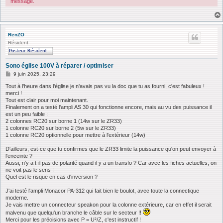
message.
RenZO
Résident
Sono église 100V à réparer / optimiser
M
9 juin 2025, 23:29
e
s
Tout à l'heure dans l'église je n'avais pas vu la doc que tu as fourni, c'est fabuleux !
s
merci !
a
Tout est clair pour moi maintenant.
g
Finalement on a testé l'ampli AS 30 qui fonctionne encore, mais au vu des puissance il
e
est un peu faible :
2 colonnes RC20 sur borne 1 (14w sur le ZR33)
1 colonne RC20 sur borne 2 (5w sur le ZR33)
1 colonne RC20 optionnelle pour mettre à l'extérieur (14w)
D'ailleurs, est-ce que tu confirmes que le ZR33 limite la puissance qu'on peut envoyer à
l'enceinte ?
Aussi, n'y a t-il pas de polarité quand il y a un transfo ? Car avec les fiches actuelles, on
ne voit pas le sens !
Quel est le risque en cas d'inversion ?
J'ai testé l'ampli Monacor PA-312 qui fait bien le boulot, avec toute la connectique
moderne.
Je vais mettre un connecteur speakon pour la colonne extérieure, car en effet il serait
malvenu que quelqu'un branche le câble sur le secteur !!
Merci pour les précisions avec P = U²/Z, c'est instructif !