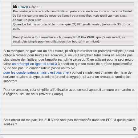
RenZO
a écrit :
↑
Par contre je suis actuellement limité en puissance sur le micro de surface de l'autel.
Je l'ai mis sur une entrée micro de l'ampli pour simplifier, mais réglé au maxi c'est
encore un peu juste.
Quand je l'ai mis sur ma table numérique CQ18T jeudi dernier, j'avais mis 30 dB de
gain.
Donc j'hésite à tout remettre sur le préampli SM Pro PR8E que j'avais avant, ce
serait plus simple pour les utilisateurs (un bouton = un micro).
Si tu manques de gain sur un seul micro, plutôt que d'utiliser un préampli multiple (ce qui
oblige à l'utiliser pour toutes les sources, si on veut simplifier l'utilisation) ne serait-il pas
plus simple de n'utiliser que l'ampli/préampli (le zérosub ?) en utilisant pour le seul micro
faible
un préampli en ligne tel celui là
à condition que ton micro de surface (quel modèle
?) ne soit pas un condensateur (sinon on trouve
pour les condensateurs mais c'est plus cher
) ou tout simplement changer de micro de
surface ou alors de type de micro (un col de cygne) qui aurai un niveau de sortie plus
important
Pour un amateur, cela simplifierai l'utilisation avec un seul appareil a mettre en marche et
à régler au lieu de deux (mixeur + ampli)
Sauf erreur de ma part, les EUL30 ne sont pas mentionnés dans ton PDF, à quelle place
sont-ils ?