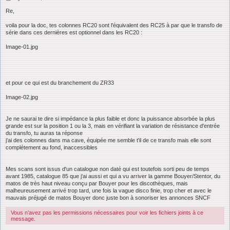
e
s
Re,
s
a
voila pour la doc, tes colonnes RC20 sont l'équivalent des RC25 à par que le transfo de
g
série dans ces dernières est optionnel dans les RC20 :
e
Image-01.jpg
et pour ce qui est du branchement du ZR33
Image-02.jpg
Je ne saurai te dire si impédance la plus faible et donc la puissance absorbée la plus
grande est sur la position 1 ou la 3, mais en vérifiant la variation de résistance d'entrée
du transfo, tu auras ta réponse
j'ai des colonnes dans ma cave, équipée me semble t'il de ce transfo mais elle sont
complétement au fond, inaccessibles
Mes scans sont issus d'un catalogue non daté qui est toutefois sorti peu de temps
avant 1985, catalogue 85 que j'ai aussi et qui a vu arriver la gamme Bouyer/Stentor, du
matos de très haut niveau conçu par Bouyer pour les discothèques, mais
malheureusement arrivé trop tard, une fois la vague disco finie, trop cher et avec le
mauvais préjugé de matos Bouyer donc juste bon à sonoriser les annonces SNCF
Vous n’avez pas les permissions nécessaires pour voir les fichiers joints à ce
message.