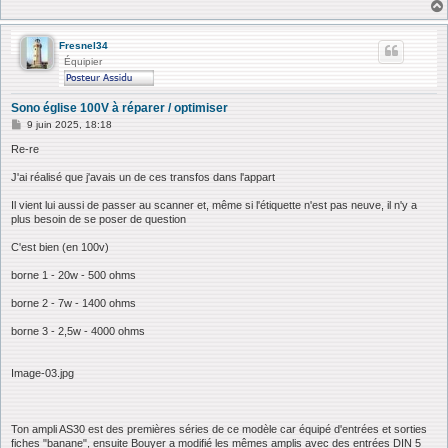
Fresnel34
Équipier
Sono église 100V à réparer / optimiser
M
9 juin 2025, 18:18
e
s
Re-re
s
a
J'ai réalisé que j'avais un de ces transfos dans l'appart
g
e
Il vient lui aussi de passer au scanner et, même si l'étiquette n'est pas neuve, il n'y a
plus besoin de se poser de question
C'est bien (en 100v)
borne 1 - 20w - 500 ohms
borne 2 - 7w - 1400 ohms
borne 3 - 2,5w - 4000 ohms
Image-03.jpg
Ton ampli AS30 est des premières séries de ce modèle car équipé d'entrées et sorties
fiches "banane", ensuite Bouyer a modifié les mêmes amplis avec des entrées DIN 5