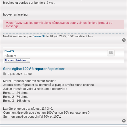
broches et sorties sur borniers à vis :
bouyer arrière.jpg
Vous n’avez pas les permissions nécessaires pour voir les fichiers joints à ce
message.
Modifié en dernier par
Fresnel34
le 10 juin 2025, 0:52, modifié 2 fois.
RenZO
Résident
Sono église 100V à réparer / optimiser
M
9 juin 2025, 18:50
e
s
Merci François pour ton retour rapide !
s
Je suis dans l'église et j'ai démonté la plaque arrière d'une colonne.
a
J'ai un transfo et voici la résistance observée :
g
Borne 1 : 24 ohms
e
Borne 2 : 74 ohms
Borne 3 : 146 ohms
La référence du transfo est 114 340.
Comment être sûr que c'est un 100V et non 50V par exemple ?
Sur mon ampli du boncoin j'ai 70V et 100V.