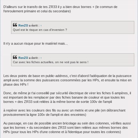
D'ailleurs sur le transfo de tes ZR33 il y a bien deux bornes + (le commun de
l'enroulement primaire et celui du secondaire)
RenZO
a écrit :
↑
Quel est le risque en cas d'inversion ?
Il n'y a aucun risque pour le matériel mais...
RenZO
a écrit :
↑
Car avec les fiches actuelles, on ne voit pas le sens !
Les deux points de base en public-address, c'est d'abord l'adéquation de la puissance
ampli avec la somme des puissances consommées par les HPs, et ensuite la mise en
phase des HPs !
Donc, de même je t'ai conseillé par sécurité électrique de virer les fiches 6 ampères, il
est important de les remplacer par des fiches banane de couleur et que toutes les
bornes + des ZR33 soit reliées à la même borne de sortie 100v de l'ampli
à repérer avec les couleurs des fils ou avec un metrix et une pile (en débranchant
provisoirement la ligne 100v de l'ampli et des enceintes)
Au passage, en cas de possible ancien bricolage au sein des colonnes, vérifies aussi
que les bornes + du secondaire des ZR33 sont bien reliées aux mêmes bornes des
HPs (pour tous les HPs d'une colonne et à l'identique pour toutes les colonnes)