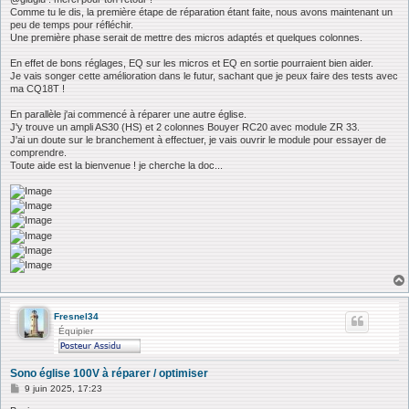
s
Comme tu le dis, la première étape de réparation étant faite, nous avons maintenant un
a
peu de temps pour réfléchir.
g
Une première phase serait de mettre des micros adaptés et quelques colonnes.
e
En effet de bons réglages, EQ sur les micros et EQ en sortie pourraient bien aider.
Je vais songer cette amélioration dans le futur, sachant que je peux faire des tests avec
ma CQ18T !
En parallèle j'ai commencé à réparer une autre église.
J'y trouve un ampli AS30 (HS) et 2 colonnes Bouyer RC20 avec module ZR 33.
J'ai un doute sur le branchement à effectuer, je vais ouvrir le module pour essayer de
comprendre.
Toute aide est la bienvenue ! je cherche la doc...
Fresnel34
Équipier
Sono église 100V à réparer / optimiser
M
9 juin 2025, 17:23
e