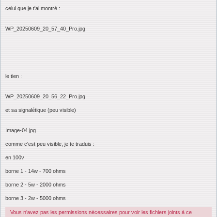
celui que je t'ai montré :
WP_20250609_20_57_40_Pro.jpg
le tien :
WP_20250609_20_56_22_Pro.jpg
et sa signalétique (peu visible)
Image-04.jpg
comme c'est peu visible, je te traduis :
en 100v
borne 1 - 14w - 700 ohms
borne 2 - 5w - 2000 ohms
borne 3 - 2w - 5000 ohms
Vous n’avez pas les permissions nécessaires pour voir les fichiers joints à ce