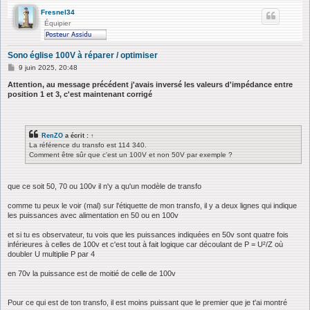
Fresnel34
Équipier
Sono église 100V à réparer / optimiser
M
9 juin 2025, 20:48
e
s
Attention, au message précédent j'avais inversé les valeurs d'impédance entre
s
position 1 et 3, c'est maintenant corrigé
a
g
e
RenZO
a écrit :
↑
La référence du transfo est 114 340.
Comment être sûr que c'est un 100V et non 50V par exemple ?
que ce soit 50, 70 ou 100v il n'y a qu'un modèle de transfo
comme tu peux le voir (mal) sur l'étiquette de mon transfo, il y a deux lignes qui indique
les puissances avec alimentation en 50 ou en 100v
et si tu es observateur, tu vois que les puissances indiquées en 50v sont quatre fois
inférieures à celles de 100v et c'est tout à fait logique car découlant de P = U²/Z où
doubler U multiplie P par 4
en 70v la puissance est de moitié de celle de 100v
Pour ce qui est de ton transfo, il est moins puissant que le premier que je t'ai montré