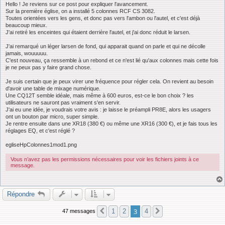
s
Hello ! Je reviens sur ce post pour expliquer l'avancement.
s
Sur la première église, on a installé 5 colonnes RCF CS 3082.
a
Toutes orientées vers les gens, et donc pas vers l'ambon ou l'autel, et c'est déjà
g
beaucoup mieux.
e
J'ai retiré les enceintes qui étaient derrière l'autel, et j'ai donc réduit le larsen.
J'ai remarqué un léger larsen de fond, qui apparait quand on parle et qui ne décolle
jamais, wouuuuu.
C'est nouveau, ça ressemble à un rebond et ce n'est lié qu'aux colonnes mais cette fois
je ne peux pas y faire grand chose.
Je suis certain que je peux virer une fréquence pour régler cela. On revient au besoin
d'avoir une table de mixage numérique.
Une CQ12T semble idéale, mais même à 600 euros, est-ce le bon choix ? les
utilisateurs ne sauront pas vraiment s'en servir.
J'ai eu une idée, je voudrais votre avis : je laisse le préampli PR8E, alors les usagers
ont un bouton par micro, super simple.
Je rentre ensuite dans une XR18 (380 €) ou même une XR16 (300 €), et je fais tous les
réglages EQ, et c'est réglé ?
egliseHpColonnes1mod1.png
Vous n’avez pas les permissions nécessaires pour voir les fichiers joints à ce
message.
Répondre
3
1
2
4
47 messages
Précédente
Suivante