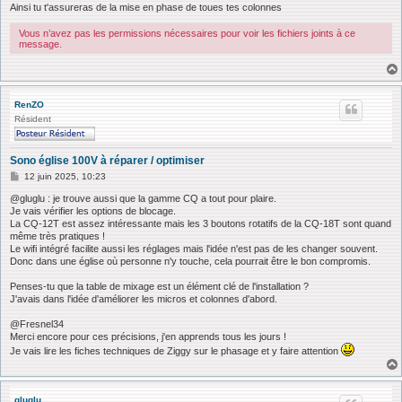
Ainsi tu t'assureras de la mise en phase de toues tes colonnes
Vous n’avez pas les permissions nécessaires pour voir les fichiers joints à ce
message.
RenZO
Résident
Sono église 100V à réparer / optimiser
M
12 juin 2025, 10:23
e
s
@gluglu : je trouve aussi que la gamme CQ a tout pour plaire.
s
Je vais vérifier les options de blocage.
a
La CQ-12T est assez intéressante mais les 3 boutons rotatifs de la CQ-18T sont quand
g
même très pratiques !
e
Le wifi intégré facilite aussi les réglages mais l'idée n'est pas de les changer souvent.
Donc dans une église où personne n'y touche, cela pourrait être le bon compromis.
Penses-tu que la table de mixage est un élément clé de l'installation ?
J'avais dans l'idée d'améliorer les micros et colonnes d'abord.
@Fresnel34
Merci encore pour ces précisions, j'en apprends tous les jours !
Je vais lire les fiches techniques de Ziggy sur le phasage et y faire attention
gluglu