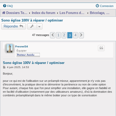
FAQ
Connexion
Dossiers Techniques
Index du forum
Les Forums de Discussions
Bricolage, Dépannage, Construction
Sono église 100V à réparer / optimiser
Répondre
3
1
2
4
47 messages
Précédente
Suivante
Fresnel34
Équipier
Sono église 100V à réparer / optimiser
M
4 juin 2025, 14:53
e
s
Bonjour,
s
a
pour ce qui est de l'utilisation sur un préampli-mixeur, apparemment je n'y vois pas
g
d’inconvénient, la pratique devrai te démontrer la pertinence ou non de cette option
e
Pour autant, chaque fois que l'on peut simpifier une installation, elle gagne en fiabilité et
en facilité d'utilisation (notamment par des utilisateurs amateurs), d'où la domination des
combinés préampli/ampli dans le même boitier pour ce type de sonorisation