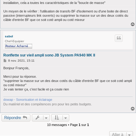
installation, cela a toutes les caractéristiques de la "boucle de masse"
Un moyen de le vérifier : l'utilisation de transfo BF d'isolement ou d'une boite de direct
passive (interrupteurs link ouverts) ou supprimer la masse sur un des deux cotés du
câble d'entrée BF que ce soit coté ampli ou coté mixeur
sabol
Chef-Equipier
Ronflette sur vieil ampli sono JB System PA940 MK II
M
8 nov. 2021, 15:11
e
s
Bonjour François,
s
a
Merci pour ta réponse.
g
"supprimer la masse sur un des deux cotés du câble d'entrée BF que ce soit coté ampli
e
ou coté mixeur"
Je vais tenter ça, c'est facile et ça coute rien
dowap - Sonorisation et éclairage
Du matériel et des compétences pro pour les petits budgets.
Répondre
10 messages • Page
1
sur
1
Aller à