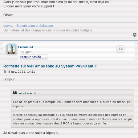
Alors je ne sais pas trop, mais bon c'est tjs un peu mieux, c'est déjà ça !
Encore merci pour votre support !
Olivier
dowap - Sonorisation et éclairage
Du matériel et des compétences pro pour les petits budgets.
Fresnel34
Équipier
Ronflette sur vieil ampli sono JB System PA940 MK II
M
8 nov. 2021, 14:11
e
s
Bonjour,
s
a
g
sabol
a écrit :
↑
e
Elle ne se produit que lorsque les 2 entrées sont branchées. Gauche ou droite, peu
importe....
A force de tester, j'ai constaté qu'il suffisait de mettre les masses des entrées en
contact pour la reproduire, c'est à dire : branchement des 2 RCA coté ampli + simple
mise en contact des masses des 2 RCA à l'autre bout et ça ronfle.
Je n'avais pas vu ce sujet à l'époque,