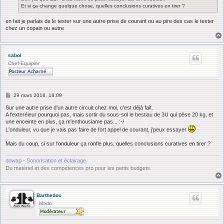
Et si ça change quelque chose, quelles conclusions curatives en tirer ?
en fait je parlais de le tester sur une autre prise de courant ou au pire des cas le tester
chez un copain ou autre
sabol
Chef-Equipier
M
29 mars 2018, 18:09
e
s
Sur une autre prise d'un autre circuit chez moi, c'est déjà fait.
s
A l'exteréieur pourquoi pas, mais sortir du sous-sol le bestiau de 3U qui pèse 20 kg, et
a
une enceinte en plus, ça m'enthousiame pas... :-/
g
L'onduleur, vu que je vais pas faire de fort appel de courant, j'peux essayer
e
Mais du coup, si sur l'onduleur ça ronfle plus, quelles conclusions curatives en tirer ?
dowap - Sonorisation et éclairage
Du matériel et des compétences pro pour les petits budgets.
Barthedoc
Modo