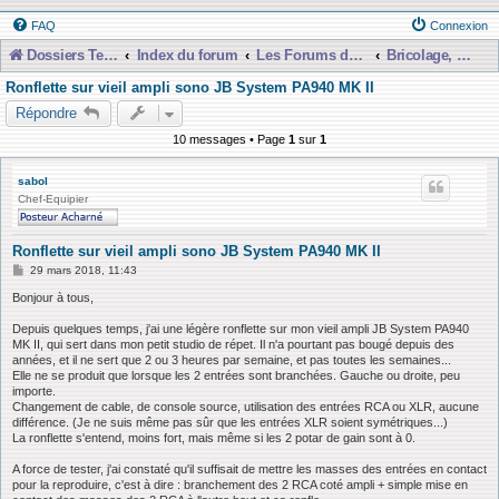
FAQ
Connexion
Dossiers Techniques
Index du forum
Les Forums de Discussions
Bricolage, Dépannage, Construction
Ronflette sur vieil ampli sono JB System PA940 MK II
Répondre
10 messages • Page
1
sur
1
sabol
Chef-Equipier
Ronflette sur vieil ampli sono JB System PA940 MK II
M
29 mars 2018, 11:43
e
s
Bonjour à tous,
s
a
Depuis quelques temps, j'ai une légère ronflette sur mon vieil ampli JB System PA940
g
MK II, qui sert dans mon petit studio de répet. Il n'a pourtant pas bougé depuis des
e
années, et il ne sert que 2 ou 3 heures par semaine, et pas toutes les semaines...
Elle ne se produit que lorsque les 2 entrées sont branchées. Gauche ou droite, peu
importe.
Changement de cable, de console source, utilisation des entrées RCA ou XLR, aucune
différence. (Je ne suis même pas sûr que les entrées XLR soient symétriques...)
La ronflette s'entend, moins fort, mais même si les 2 potar de gain sont à 0.
A force de tester, j'ai constaté qu'il suffisait de mettre les masses des entrées en contact
pour la reproduire, c'est à dire : branchement des 2 RCA coté ampli + simple mise en