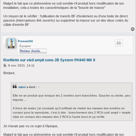
Malgré le fait que ce phénomène se soit semble-t'il produit hors modification de ton
installation, cela a toutes les caractéristiques de la "boucle de masse"
Un moyen de le vérifier : l'utilisation de transfo BF d'isolement ou d'une boite de direct
passive (interrupteurs link ouverts) ou supprimer la masse sur un des deux cotés du
câble d'entrée BF
Fresnel34
Équipier
Ronflette sur vieil ampli sono JB System PA940 MK II
M
8 nov. 2021, 14:11
e
s
Bonjour,
s
a
g
sabol
a écrit :
↑
e
Elle ne se produit que lorsque les 2 entrées sont branchées. Gauche ou droite, peu
importe....
A force de tester, j'ai constaté qu'il suffisait de mettre les masses des entrées en
contact pour la reproduire, c'est à dire : branchement des 2 RCA coté ampli + simple
mise en contact des masses des 2 RCA à l'autre bout et ça ronfle.
Je n'avais pas vu ce sujet à l'époque,
Malgré le fait que ce phénomène se soit semble-t'il produit hors modification de ton