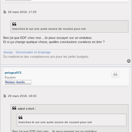
M
29 mars 2018, 17:05
e
s
s
a
branches le sur une autre source de courant pour voir
g
e
Ben j'ai que EDF chez moi... Je peux essayer sur un onduleur.
Et si ça change quelque chose, quelles conclusions curatives en tirer ?
dowap - Sonorisation et éclairage
Du matériel et des compétences pro pour les petits budgets.
pelagea972
Équipier
M
29 mars 2018, 18:03
e
s
s
sabol a écrit :
a
g
e
branches le sur une autre source de courant pour voir
Ben j'ai que EDF chez moi... Je peux essayer sur un onduleur.