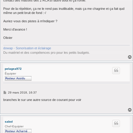
contact des masses des 2 RCA à l'autre bout et ça ronfle.
Pour de la répéttion, ça ne le rend pas inutilisable, mais ça me chagrine et ça fait qud
même un petit bruit de fond :-/
Auriez-vous des pistes à m'indiquer ?
Merci d'avance !
Olivier
dowap - Sonorisation et éclairage
Du matériel et des compétences pro pour les petits budgets.
pelagea972
Équipier
M
29 mars 2018, 16:37
e
s
branches le sur une autre source de courant pour voir
s
a
g
e
sabol
Chef-Equipier