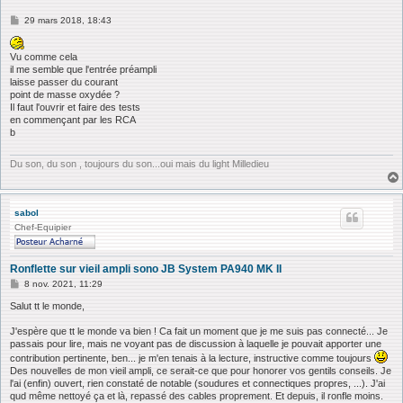
M
29 mars 2018, 18:43
e
s
s
Vu comme cela
a
il me semble que l'entrée préampli
g
laisse passer du courant
e
point de masse oxydée ?
Il faut l'ouvrir et faire des tests
en commençant par les RCA
b
Du son, du son , toujours du son...oui mais du light Milledieu
sabol
Chef-Equipier
Ronflette sur vieil ampli sono JB System PA940 MK II
M
8 nov. 2021, 11:29
e
s
Salut tt le monde,
s
a
J'espère que tt le monde va bien ! Ca fait un moment que je me suis pas connecté... Je
g
passais pour lire, mais ne voyant pas de discussion à laquelle je pouvait apporter une
e
contribution pertinente, ben... je m'en tenais à la lecture, instructive comme toujours
Des nouvelles de mon vieil ampli, ce serait-ce que pour honorer vos gentils conseils. Je
l'ai (enfin) ouvert, rien constaté de notable (soudures et connectiques propres, ...). J'ai
qud même nettoyé ça et là, repassé des cables proprement. Et depuis, il ronfle moins.