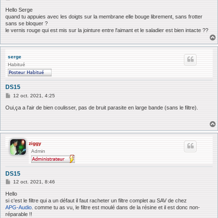
e
s
Hello Serge
s
quand tu appuies avec les doigts sur la membrane elle bouge librement, sans frotter
a
sans se bloquer ?
g
le vernis rouge qui est mis sur la jointure entre l'aimant et le saladier est bien intacte ??
e
serge
Habitué
DS15
M
12 oct. 2021, 4:25
e
s
Oui,ça a l'air de bien coulisser, pas de bruit parasite en large bande (sans le filtre).
s
a
g
e
ziggy
Admin
DS15
M
12 oct. 2021, 8:46
e
s
Hello
s
si c'est le filtre qui a un défaut il faut racheter un filtre complet au SAV de chez
a
APG-Audio
. comme tu as vu, le filtre est moulé dans de la résine et il est donc non-
g
réparable !!
e