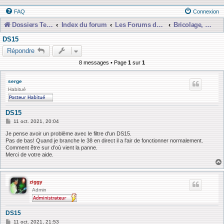
FAQ
Connexion
Dossiers Techniques
Index du forum
Les Forums de Discussions
Bricolage, Dépannage, Construction
DS15
Répondre
8 messages • Page
1
sur
1
serge
Habitué
DS15
M
11 oct. 2021, 20:04
e
s
Je pense avoir un problème avec le filtre d'un DS15.
s
Pas de bas! Quand je branche le 38 en direct il a l'air de fonctionner normalement.
a
Comment être sur d’où vient la panne.
g
Merci de votre aide.
e
ziggy
Admin
DS15
M
11 oct. 2021, 21:53