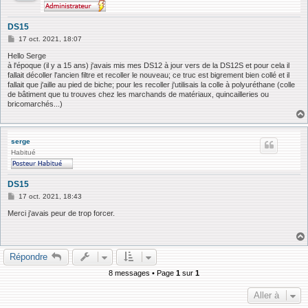
DS15
M
17 oct. 2021, 18:07
e
s
Hello Serge
s
à l'époque (il y a 15 ans) j'avais mis mes DS12 à jour vers de la DS12S et pour cela il
a
fallait décoller l'ancien filtre et recoller le nouveau; ce truc est bigrement bien collé et il
g
fallait que j'aille au pied de biche; pour les recoller j'utilisais la colle à polyuréthane (colle
e
de bâtiment que tu trouves chez les marchands de matériaux, quincailleries ou
bricomarchés...)
serge
Habitué
DS15
M
17 oct. 2021, 18:43
e
s
Merci j'avais peur de trop forcer.
s
a
g
e
Répondre
8 messages • Page
1
sur
1
Aller à