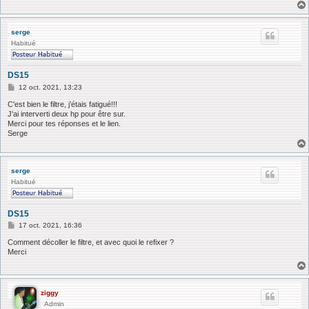
serge
Habitué
DS15
M
12 oct. 2021, 13:23
e
s
C'est bien le filtre, j’étais fatigué!!!
s
J'ai interverti deux hp pour être sur.
a
Merci pour tes réponses et le lien.
g
Serge
e
serge
Habitué
DS15
M
17 oct. 2021, 16:36
e
s
Comment décoller le filtre, et avec quoi le refixer ?
s
Merci
a
g
e
ziggy
Admin