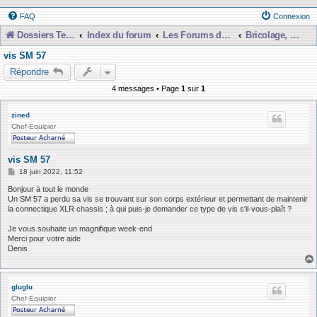
FAQ
Connexion
Dossiers Techniques
Index du forum
Les Forums de Discussions
Bricolage, Dépannage, Construction
vis SM 57
Répondre
4 messages • Page
1
sur
1
zined
Chef-Equipier
vis SM 57
M
18 juin 2022, 11:52
e
s
Bonjour à tout le monde
s
Un SM 57 a perdu sa vis se trouvant sur son corps extérieur et permettant de maintenir
a
la connectique XLR chassis ; à qui puis-je demander ce type de vis s'il-vous-plaît ?
g
e
Je vous souhaite un magnifique week-end
Merci pour votre aide
Denis
gluglu
Chef-Equipier