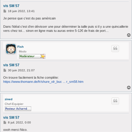
vis SM 57
M
18 juin 2022, 13:41
e
s
Je pense que c’est du pas américain
s
a
Dans l’idéal c’est d’en dévisser une pour déterminer la taille puis si il y a une quincaillerie
g
vers chez toi… sinon en ligne mais tu auras entre 5-12€ de frais de port…
e
Fish
Modo
vis SM 57
M
30 juin 2022, 21:07
e
s
On trouve facilement la fiche complète:
s
https://www.thomann.de/fr/shure_xlr_buc ... r_sm58.htm
a
g
e
zined
Chef-Equipier
vis SM 57
M
8 juil. 2022, 0:00
e
s
oooh merci Nico.