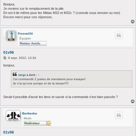
e
s
Bonjour,
s
Je reviens sur le remplacement de la pile.
a
En est il de même pour les Midas M32 et M32c ? (console sous tension ou non)
g
Encore merci pour ces réponses.
e
Fresnel34
Équipier
01v96
M
8 sept. 2022, 13:34
e
s
bonjour,
s
a
serge
a écrit :
↑
g
J'ai commandé 2 paires de transistors pour essayer!
e
Je n'ai qu'une pompe et de la tresse!!!!!
Serait-il possible d'avoir les liens et savoir si la commande s'est bien passée ?
Barthedoc
Modo
01v96