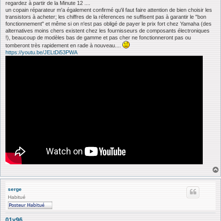
regardez à partir de la Minute 12 ....
un copain réparateur m'a également confirmé qu'il faut faire attention de bien choisir les
transistors à acheter; les chiffres de la réferences ne suffisent pas à garantir le "bon
fonctionnement" et même si on n'est pas obligé de payer le prix fort chez Yamaha (des
alternatives moins chers existent chez les fournisseurs de composants électroniques
!), beaucoup de modèles bas de gamme et pas cher ne fonctionneront pas ou
tomberont très rapidement en rade à nouveau....
https://youtu.be/JELtDi53PWA
serge
Habitué
01v96