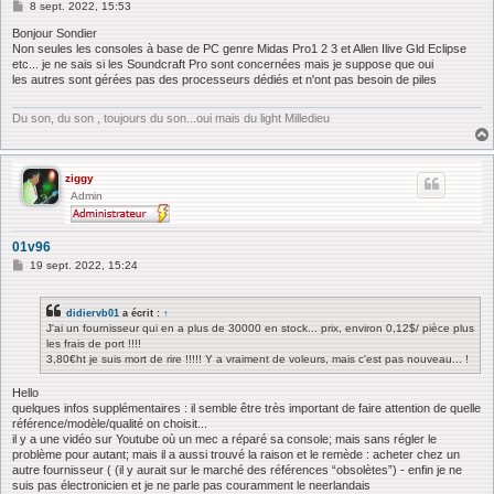
M
8 sept. 2022, 15:53
e
s
Bonjour Sondier
s
Non seules les consoles à base de PC genre Midas Pro1 2 3 et Allen Ilive Gld Eclipse
a
etc... je ne sais si les Soundcraft Pro sont concernées mais je suppose que oui
g
les autres sont gérées pas des processeurs dédiés et n'ont pas besoin de piles
e
Du son, du son , toujours du son...oui mais du light Milledieu
ziggy
Admin
01v96
M
19 sept. 2022, 15:24
e
s
s
didiervb01
a écrit :
↑
a
J'ai un fournisseur qui en a plus de 30000 en stock... prix, environ 0,12$/ pièce plus
g
les frais de port !!!!
e
3,80€ht je suis mort de rire !!!!! Y a vraiment de voleurs, mais c'est pas nouveau... !
Hello
quelques infos supplémentaires : il semble être très important de faire attention de quelle
référence/modèle/qualité on choisit...
il y a une vidéo sur Youtube où un mec a réparé sa console; mais sans régler le
problème pour autant; mais il a aussi trouvé la raison et le remède : acheter chez un
autre fournisseur ( (il y aurait sur le marché des références “obsolètes”) - enfin je ne
suis pas électronicien et je ne parle pas couramment le neerlandais