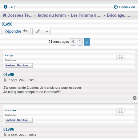
FAQ
Connexion
Dossiers Techniques
Index du forum
Les Forums de Discussions
Bricolage, Dépannage, Construction
01v96
Répondre
2
1
21 messages
Précédente
serge
Habitué
01v96
M
7 sept. 2022, 23:13
e
s
J'ai commandé 2 paires de transistors pour essayer!
s
Je n'ai qu'une pompe et de la tresse!!!!!
a
g
e
sondier
Habitué
01v96
M
8 sept. 2022, 10:11