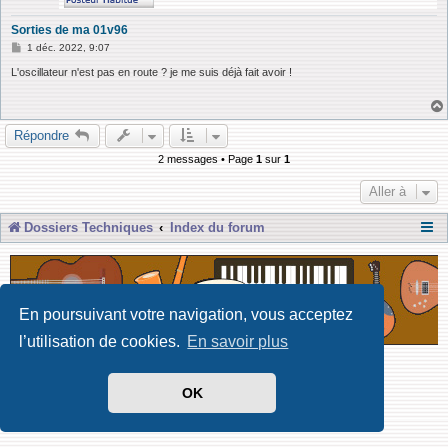
Sorties de ma 01v96
M
1 déc. 2022, 9:07
e
s
L'oscillateur n'est pas en route ? je me suis déjà fait avoir !
s
a
g
e
Répondre
2 messages • Page
1
sur
1
Aller à
Dossiers Techniques
Index du forum
En poursuivant votre navigation, vous acceptez
l’utilisation de cookies.
En savoir plus
Développé par Forum Software © phpBB Limited
Traduit par phpBB-fr
OK
Confidentialité
|
Conditions