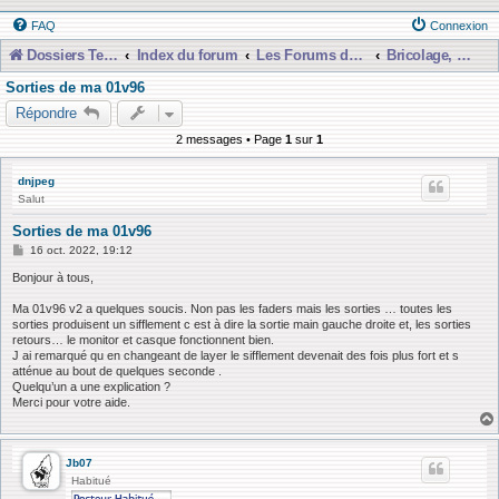
FAQ
Connexion
Dossiers Techniques
Index du forum
Les Forums de Discussions
Bricolage, Dépannage, Construction
Sorties de ma 01v96
Répondre
2 messages • Page
1
sur
1
dnjpeg
Salut
Sorties de ma 01v96
M
16 oct. 2022, 19:12
e
s
Bonjour à tous,
s
a
Ma 01v96 v2 a quelques soucis. Non pas les faders mais les sorties … toutes les
g
sorties produisent un sifflement c est à dire la sortie main gauche droite et, les sorties
e
retours… le monitor et casque fonctionnent bien.
J ai remarqué qu en changeant de layer le sifflement devenait des fois plus fort et s
atténue au bout de quelques seconde .
Quelqu’un a une explication ?
Merci pour votre aide.
Jb07
Habitué