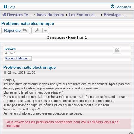
FAQ
Connexion
Dossiers Techniques
Index du forum
Les Forums de Discussions
Bricolage, Dépannage, Construction
Problème natte électronique
Répondre
2 messages • Page
1
sur
1
jack2m
Habitué
Problème natte électronique
M
21 mai 2023, 21:29
e
s
Bonjour,
s
J’ai une natte électronique dans une lyre qui présente des faux contacts. Après pas mal
a
de test, j’ai pu localiser le problème, juste a la sortie du connecteur.
g
Maintenant, je fait comment pour réparer?
e
Dans un premier temps j’ai cherché la même natte, mais j’ai pas trouvé grand chose…
Raccourcir le cable, je ne sais pas comment le remettre dans le connecteur.
Autre possibilité : coupé les câbles et les souder directement sur le circuit.
Vous me conseillez quoi?
Je met en photo le connecteur en question et sa base.
Vous n’avez pas les permissions nécessaires pour voir les fichiers joints à ce
message.