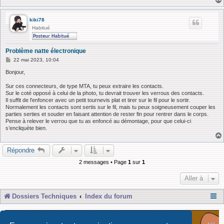
kiki78
Habitué
Problème natte électronique
M
22 mai 2023, 10:04
e
s
Bonjour,
s
a
Sur ces connecteurs, de type MTA, tu peux extraire les contacts.
g
Sur le coté opposé à celui de la photo, tu devrait trouver les verrous des contacts.
e
Il suffit de l'enfoncer avec un petit tournevis plat et tirer sur le fil pour le sortir.
Normalement les contacts sont sertis sur le fil, mais tu peux soigneusement couper les
parties serties et souder en faisant attention de rester fin pour rentrer dans le corps.
Pense à relever le verrou que tu as enfoncé au démontage, pour que celui-ci
s’encliquète bien.
Répondre
2 messages • Page
1
sur
1
Aller à
Dossiers Techniques
Index du forum