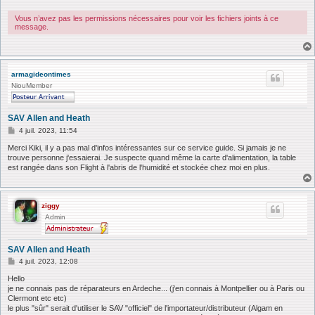
a
g
e
Vous n’avez pas les permissions nécessaires pour voir les fichiers joints à ce
message.
armagideontimes
NiouMember
SAV Allen and Heath
M
4 juil. 2023, 11:54
e
s
Merci Kiki, il y a pas mal d'infos intéressantes sur ce service guide. Si jamais je ne
s
trouve personne j'essaierai. Je suspecte quand même la carte d'alimentation, la table
a
est rangée dans son Flight à l'abris de l'humidité et stockée chez moi en plus.
g
e
ziggy
Admin
SAV Allen and Heath
M
4 juil. 2023, 12:08
e
s
Hello
s
je ne connais pas de réparateurs en Ardeche... (j'en connais à Montpellier ou à Paris ou
a
Clermont etc etc)
g
le plus "sûr" serait d'utiliser le SAV "officiel" de l'importateur/distributeur (Algam en
e