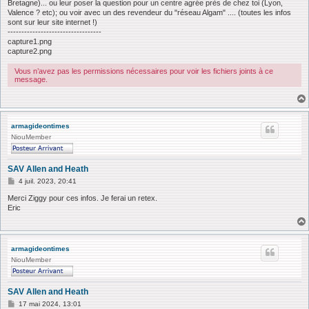
Bretagne)... ou leur poser la question pour un centre agrée près de chez toi (Lyon,
Valence ? etc); ou voir avec un des revendeur du "réseau Algam" .... (toutes les infos
sont sur leur site internet !)
----------------------------------
capture1.png
capture2.png
Vous n’avez pas les permissions nécessaires pour voir les fichiers joints à ce
message.
armagideontimes
NiouMember
SAV Allen and Heath
M
4 juil. 2023, 20:41
e
s
Merci Ziggy pour ces infos. Je ferai un retex.
s
Eric
a
g
e
armagideontimes
NiouMember
SAV Allen and Heath
M
17 mai 2024, 13:01