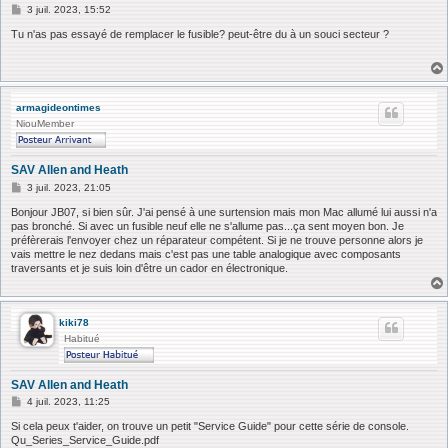
M
3 juil. 2023, 15:52
e
s
Tu n'as pas essayé de remplacer le fusible? peut-être du à un souci secteur ?
s
a
g
e
armagideontimes
NiouMember
SAV Allen and Heath
M
3 juil. 2023, 21:05
e
s
Bonjour JB07, si bien sûr. J'ai pensé à une surtension mais mon Mac allumé lui aussi n'a
s
pas bronché. Si avec un fusible neuf elle ne s'allume pas...ça sent moyen bon. Je
a
préfèrerais l'envoyer chez un réparateur compétent. Si je ne trouve personne alors je
g
vais mettre le nez dedans mais c'est pas une table analogique avec composants
e
traversants et je suis loin d'être un cador en électronique.
kiki78
Habitué
SAV Allen and Heath
M
4 juil. 2023, 11:25
e
s
Si cela peux t'aider, on trouve un petit "Service Guide" pour cette série de console.
s
Qu_Series_Service_Guide.pdf