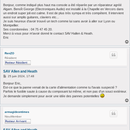
e
s
Bonjour, comme indiqué plus haut ma console a été réparée par un réparateur agréé
s
Algam. Benoît George (Electroniques Audio) est installé à la Chapelle en Vercors dans
a
un endroit super joli est calme. Il est de plus très sympa et très compétent. Il intervient
g
aussi sur amplis guitares, claviers etc...
e
Je suis heureux d'avoir trouvé un tech comme lui sans avoir à aller sur Lyon ou
Montpellier.
Ses coordonnées : 04 75 47 45 20.
Merci à vous pour m'avoir donné le contact SAV Hallen & Heath.
Eric
RenZO
Résident
SAV Allen and Heath
M
25 juin 2024, 17:48
e
s
Bonjour Eric,
s
Est-ce que la panne venait de la carte d'alimentation comme tu l'avais suspecté ?
a
Parfois le fusible saute à cause du composant lui même, et non pas d'un souci extérieur.
g
Je demande simplement pour avoir une idée des pannes potentielles
e
armagideontimes
NiouMember