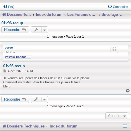
FAQ
Connexion
Dossiers Techniques
Index du forum
Les Forums de Discussions
Bricolage, Dépannage, Construction
01v96 recup
Répondre
1 message • Page
1
sur
1
serge
Habitué
01v96 recup
M
4 oct. 2023, 14:13
e
s
Je voudrai récupérer des faders de 01V sur une vielle plaque.
s
Comment les tester. Pour les transistors je sais le faire.
a
Merci
g
e
Répondre
1 message • Page
1
sur
1
Aller à
Dossiers Techniques
Index du forum