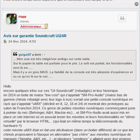
ziggy
Admin
Avis sur garantie Soundcraft Ui24R
M
24 févr. 2024, 8:53
e
s
s
guigui67
a écrit :
↑
a
....Mon avis est très mitigé/voir ambigu sur cette table.
g
Sur le papier la table est parfaite pour le prix. Le soft est parfait, les fonctionnalités
e
sont là etc.....
Mais il y a un gros MAIS. La fiabilité de la console est très aléatoire d'expérience et
vu ce qu'on lit sur le net.....
Hello
encore quelques infos sur ces "UI-Soundcraft" (rebadgés) et leur historique
en 2014 un boite de matos "low cost" qui s'appelait "SM-Pro-Audio" (matos bas de
gamme chinois rebadgé avec leur logo à eux) sortait une petite console numérique en
rack qui s'appelait "uMIX" (décliné en 8, 12, 16 et 24) et montrait des prototypes au
salon de Francfort-2014. Ce genre de petites mixettes numériques commençaient juste
à pointer du nez (Behringer, A&H, Mackie etc)... et SM-Pro-Audio avait aussi mis en
place un site internet où on pouvait tester les mixettes et leurs fonctionnalités en "
démo
virtuelle
" par le browser HTML... (qui était en même temps la télécommande du
hardware !!)
cette mixette uMIX était en fait une déclinaison (dans un boitier différent) de ce que les
chinois proposaient à l'époque en alternative "pas chère" aux mixettes numérique de
marques (Yamaha, A&H, etc...) - et plusieurs "vendeurs" y allaient avec leur propres