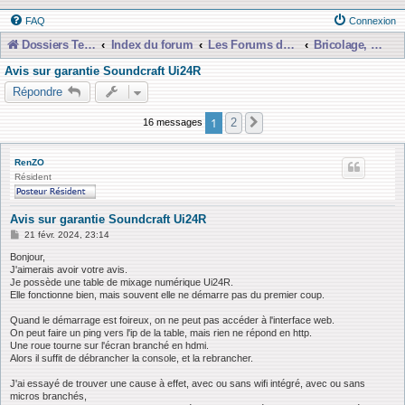
FAQ
Connexion
Dossiers Techniques
Index du forum
Les Forums de Discussions
Bricolage, Dépannage, Construction
Avis sur garantie Soundcraft Ui24R
Répondre
1
2
16 messages
Suivante
RenZO
Résident
Avis sur garantie Soundcraft Ui24R
M
21 févr. 2024, 23:14
e
s
Bonjour,
s
J'aimerais avoir votre avis.
a
Je possède une table de mixage numérique Ui24R.
g
Elle fonctionne bien, mais souvent elle ne démarre pas du premier coup.
e
Quand le démarrage est foireux, on ne peut pas accéder à l'interface web.
On peut faire un ping vers l'ip de la table, mais rien ne répond en http.
Une roue tourne sur l'écran branché en hdmi.
Alors il suffit de débrancher la console, et la rebrancher.
J'ai essayé de trouver une cause à effet, avec ou sans wifi intégré, avec ou sans
micros branchés,