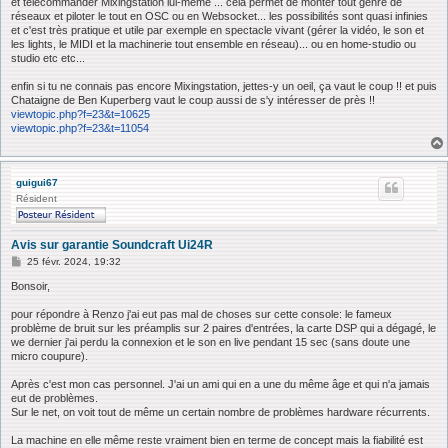
et télécommander Mixingstation lui-même ... cela permet de monter tout genre de
réseaux et piloter le tout en OSC ou en Websocket... les possibilités sont quasi infinies
et c'est très pratique et utile par exemple en spectacle vivant (gérer la vidéo, le son et
les lights, le MIDI et la machinerie tout ensemble en réseau)... ou en home-studio ou
studio etc etc...
enfin si tu ne connais pas encore Mixingstation, jettes-y un oeil, ça vaut le coup !! et puis
Chataigne de Ben Kuperberg vaut le coup aussi de s'y intéresser de près !!
viewtopic.php?f=23&t=10625
viewtopic.php?f=23&t=11054
guigui67
Résident
Avis sur garantie Soundcraft Ui24R
M
25 févr. 2024, 19:32
e
s
Bonsoir,
s
a
pour répondre à Renzo j'ai eut pas mal de choses sur cette console: le fameux
g
problème de bruit sur les préamplis sur 2 paires d'entrées, la carte DSP qui a dégagé, le
e
we dernier j'ai perdu la connexion et le son en live pendant 15 sec (sans doute une
micro coupure).
Après c'est mon cas personnel. J'ai un ami qui en a une du même âge et qui n'a jamais
eut de problèmes.
Sur le net, on voit tout de même un certain nombre de problèmes hardware récurrents.
La machine en elle même reste vraiment bien en terme de concept mais la fiabilité est