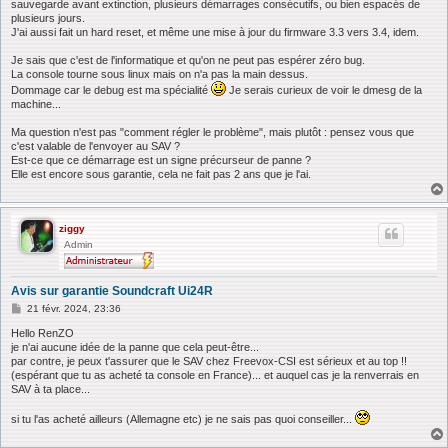
sauvegarde avant extinction, plusieurs démarrages consécutifs, ou bien espacés de
plusieurs jours.
J'ai aussi fait un hard reset, et même une mise à jour du firmware 3.3 vers 3.4, idem.
Je sais que c'est de l'informatique et qu'on ne peut pas espérer zéro bug.
La console tourne sous linux mais on n'a pas la main dessus.
Dommage car le debug est ma spécialité
Je serais curieux de voir le dmesg de la
machine...
Ma question n'est pas "comment régler le problème", mais plutôt : pensez vous que
c'est valable de l'envoyer au SAV ?
Est-ce que ce démarrage est un signe précurseur de panne ?
Elle est encore sous garantie, cela ne fait pas 2 ans que je l'ai.
ziggy
Admin
Avis sur garantie Soundcraft Ui24R
M
21 févr. 2024, 23:36
e
s
Hello RenZO
s
je n'ai aucune idée de la panne que cela peut-être...
a
par contre, je peux t'assurer que le SAV chez Freevox-CSI est sérieux et au top !!
g
(espérant que tu as acheté ta console en France)... et auquel cas je la renverrais en
e
SAV à ta place...
si tu l'as acheté ailleurs (Allemagne etc) je ne sais pas quoi conseiller...