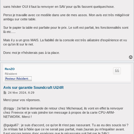
s
a
sans hésiter OUI il faut la renvoyer en SAV pour qu'ils fassent quelquechose.
g
e
Perso je travaille avec ce modèle dans une de mes assos. Mon avis est très mitigé/voir
ambigu sur cette table.
Sur le papier la table est parfaite pour le prix. Le soft est parfait, les fonctionnalités sont
là etc.....
Mais il y a un gros MAIS. La fiabilité de la console est très aléatoire d'expérience et vu
ce qu'on lit sur le net.
Donc moi je n'hésiterais pas à ta place.
RenZO
Résident
Avis sur garantie Soundcraft Ui24R
M
24 févr. 2024, 6:29
e
s
Merci pour vos réponses.
s
a
@ziggy : j'ai fait la demande de retour chez Michenaud, ils vont en effet la renvoyer
g
chez Freevox et je vais joindre ton message à propos de la carte CPU-ARM-
e
NETWORK. Merci !
@guigui67 : je suis d'accord, ce qu'on lit n'est pas rassurant. Tu as eu des soucis toi ?
Je m'étais fait à l'idée que ce ne serait pas parfait, mais j'aurais pu m'inquiéter avant.
Il est encore temps donc espérons que le nécessaire soit fait par le SAV !