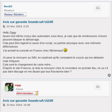
RenZO
Résident
Avis sur garantie Soundcraft Ui24R
M
22 févr. 2024, 0:25
e
s
Hello Ziggy
s
Ayant moi même conçu des automates sous linux, je sais que de nombreuses choses
a
peuvent bloquer le démarrage.
g
Cela peut être logiciel à cause d'un script, ou parfois physique avec une mémoire
e
défectueuse.
J'ai acheté la console en France chez Michenaud
Je peux la renvoyer au SAV, en espérant qu'ils constatent le soucis qui est aléatoire
mais fréquent.
Cela sent le changement de carte mère...
D'après le site Freevox, je dois la renvoyer chez le revendeur en premier lieu, ne va t-il
pas faire blocage en me disant que tout fonctionne bien ?
ziggy
Admin
Avis sur garantie Soundcraft Ui24R
M
22 févr. 2024, 10:48
e
s