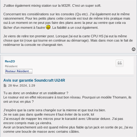
J'utilise également mixing station sur la M32R. C'est un super soft.
Concernant tes considérations sur les consoles (Qu etc). J'ai également eut le même
raisonnement. Pour les petits plans cette console est tout de même très pratique mais
oui à un moment on ne peut pas faire des plans avec la peur au ventre que cela va
lâcher d'un moment à l'autre
. La fiabilité a un cout également.
Je viens de relire ton premier post. Lorsque j'ai eut la carte CPU HS j'ai eut la même
chose que toi (roue qui tourne en continue au démarrage). Mais dans mon cas le fait de
redémarrer la console ne changeait rien.
RenZO
Résident
Avis sur garantie Soundcraft Ui24R
M
28 févr. 2024, 1:29
e
s
Tu as donc un onduleur et un stabilisateur ?
s
Le routeur est en effet nécessaire à tout bon réseau. Pourquoi un modèle Thomann, ils
a
ont un truc en plus ?
g
e
J'espère que la carte sera changée sur la mienne et que tout ira bien.
Je ne sais pas dans quelle mesure il faut éviter de la sortir, lol
J'ai essayé de mapper les micros pour le karaoké avec Ultrastar deluxe. J'ai pas
encore compris mais ça viendra.
Avoir un branchement usb est quand même plus fiable qu'un jack en sortie de pc, j'ai eu
comme une boucle de masse avec certains câbles.