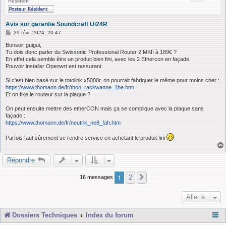
Résident
Avis sur garantie Soundcraft Ui24R
M
29 févr. 2024, 20:47
e
s
Bonsoir guigui,
s
Tu dois donc parler du Swissonic Professional Router 2 MKII à 189€ ?
a
En effet cela semble être un produit bien fini, avec les 2 Ethercon en façade.
g
Pouvoir installer Openwrt est rassurant.
e
Si c'est bien basé sur le totolink x5000r, on pourrait fabriquer le même pour moins cher :
https://www.thomann.de/fr/thon_rackwanne_1he.htm
Et on fixe le routeur sur la plaque ?
On peut ensuite mettre des etherCON mais ça se complique avec la plaque sans
façade :
https://www.thomann.de/fr/neutrik_ne8_fah.htm
Parfois faut sûrement se rendre service en achetant le produit fini
Répondre
1
2
16 messages
Suivante
Aller à
Dossiers Techniques
Index du forum