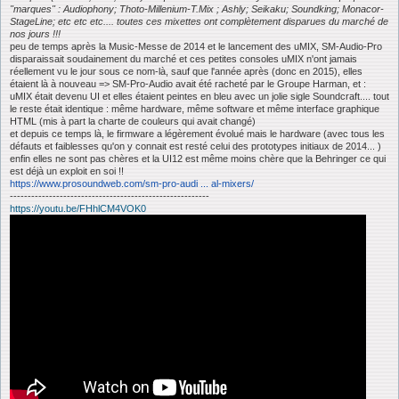
"marques" : Audiophony; Thoto-Millenium-T.Mix ; Ashly; Seikaku; Soundking; Monacor-
StageLine; etc etc etc.... toutes ces mixettes ont complètement disparues du marché de
nos jours !!!
peu de temps après la Music-Messe de 2014 et le lancement des uMIX, SM-Audio-Pro
disparaissait soudainement du marché et ces petites consoles uMIX n'ont jamais
réellement vu le jour sous ce nom-là, sauf que l'année après (donc en 2015), elles
étaient là à nouveau => SM-Pro-Audio avait été racheté par le Groupe Harman, et :
uMIX était devenu UI et elles étaient peintes en bleu avec un jolie sigle Soundcraft.... tout
le reste était identique : même hardware, même software et même interface graphique
HTML (mis à part la charte de couleurs qui avait changé)
et depuis ce temps là, le firmware a légèrement évolué mais le hardware (avec tous les
défauts et faiblesses qu'on y connait est resté celui des prototypes initiaux de 2014... )
enfin elles ne sont pas chères et la UI12 est même moins chère que la Behringer ce qui
est déjà un exploit en soi !!
https://www.prosoundweb.com/sm-pro-audi ... al-mixers/
--------------------------------------------------------
https://youtu.be/FHhlCM4VOK0