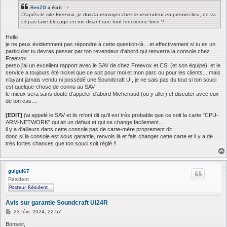
s
RenZO
a écrit :
↑
a
D'après le site Freevox, je dois la renvoyer chez le revendeur en premier lieu, ne va
g
t-il pas faire blocage en me disant que tout fonctionne bien ?
e
Hello
je ne peux évidemment pas répondre à cette question-là... et effectivement si tu es un
particulier tu devras passer par ton revendeur d'abord qui renverra la console chez
Freevox
perso j'ai un excellent rapport avec le SAV de chez Freevox et CSI (et son équipe); et le
service a toujours été nickel que ce soit pour moi et mon parc ou pour les clients... mais
n'ayant jamais vendu ni possédé une Soundcraft UI, je ne sais pas du tout si ton souci
est quelque-chose de connu au SAV
le mieux sera sans doute d'appeler d'abord Michenaud (ou y aller) et discuter avec eux
de ton cas....
[EDIT]
j'ai appelé le SAV et ils m'ont dit qu'il est très probable que ce soit la carte "CPU-
ARM-NETWORK" qui ait un défaut et qui se change facilement...
il y a d'ailleurs dans cette console pas de carte-mère proprement dit...
donc si la console est sous garantie, renvois là et fais changer cette carte et il y a de
très fortes chances que ton souci soit réglé !!
guigui67
Résident
Avis sur garantie Soundcraft Ui24R
M
23 févr. 2024, 22:57
e
s
Bonsoir,