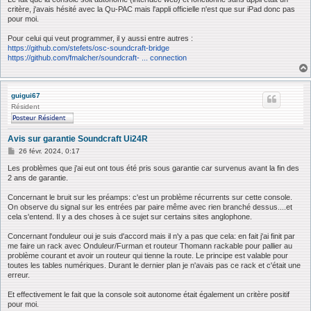
critère, j'avais hésité avec la Qu-PAC mais l'appli officielle n'est que sur iPad donc pas
pour moi.
Pour celui qui veut programmer, il y aussi entre autres :
https://github.com/stefets/osc-soundcraft-bridge
https://github.com/fmalcher/soundcraft- ... connection
guigui67
Résident
Avis sur garantie Soundcraft Ui24R
M
26 févr. 2024, 0:17
e
s
Les problèmes que j'ai eut ont tous été pris sous garantie car survenus avant la fin des
s
2 ans de garantie.
a
g
Concernant le bruit sur les préamps: c'est un problème récurrents sur cette console.
e
On observe du signal sur les entrées par paire même avec rien branché dessus....et
cela s'entend. Il y a des choses à ce sujet sur certains sites anglophone.
Concernant l'onduleur oui je suis d'accord mais il n'y a pas que cela: en fait j'ai finit par
me faire un rack avec Onduleur/Furman et routeur Thomann rackable pour pallier au
problème courant et avoir un routeur qui tienne la route. Le principe est valable pour
toutes les tables numériques. Durant le dernier plan je n'avais pas ce rack et c'était une
erreur.
Et effectivement le fait que la console soit autonome était également un critère positif
pour moi.