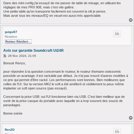
Dans des mini config j'ai essayé de me passer de table de mixage, en utilisant les
réglages de mes PRX 908, mais c'est vite galère.
Une petite table qu'on transporte facilement est souvent la clé je pense.
Mais avoir tous les niveaux/EQ en visuel est aussi très appréciable.
guigui67
Résident
Avis sur garantie Soundcraft Ui24R
M
28 févr. 2024, 21:05
e
s
Bonsoir Renzo,
s
a
pour répondre à ta question concernant le routeur, le routeur thomann swissonnic
g
possède un avantage: il est rackable par défaut. Je n'ai pas trouvé d'autres modèles à
e
ce prix qui permet d'être racké. Les performances sont bonnes. Bien meilleures que
celles de l'UI. Sur la version MK2 le soft a été amélioré et visiblement tu peux même
implanter un soft open source (pas essayé).
Concernant la prise USB: oui l'UI fonctionne bien via USB. C'est bien meilleur que de
sortir de la prise casque du portable avec laquelle on a trop souvent des soucis de
parasitages.
Bonne soirée
RenZO