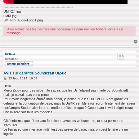
--------------------------------------------------------
UMIX24.jpg
uMIX.jpg
SM_Pro_Audio-Logo1.png
Vous n’avez pas les permissions nécessaires pour voir les fichiers joints à ce
message.
RenZO
Résident
Avis sur garantie Soundcraft Ui24R
M
25 févr. 2024, 16:08
e
s
Hello
s
Merci Ziggy pour ces infos ! Je savais que les Ui n'étaient pas made by Soundcraft
a
mais je n'avais pas vu le proto !
g
Pour avoir longtemps étudié mon achat, je pense que les Ui12 et Ui16 ont gardé les
e
défauts et la conception de base, mais la Ui24R semble avoir eu un traitement de faveur
: préamplis Studer, alim interne, meilleure électronique ? Cependant le wifi intégré reste
une misère sur tous les modèles.
Côté informatique, l'interface fonctionne avec les websockets, et cela permet de
s'amuser.
Le lien avec une interface midi n'est pas prévu de base, mais on peut le faire via un
logiciel.