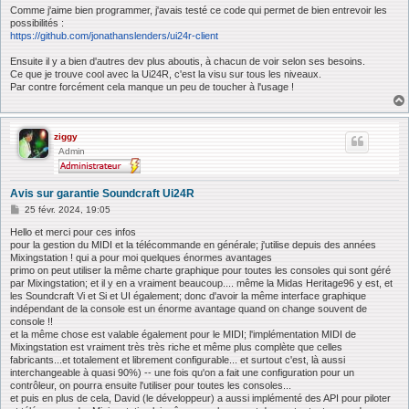
Comme j'aime bien programmer, j'avais testé ce code qui permet de bien entrevoir les
possibilités :
https://github.com/jonathanslenders/ui24r-client
Ensuite il y a bien d'autres dev plus aboutis, à chacun de voir selon ses besoins.
Ce que je trouve cool avec la Ui24R, c'est la visu sur tous les niveaux.
Par contre forcément cela manque un peu de toucher à l'usage !
ziggy
Admin
Avis sur garantie Soundcraft Ui24R
M
25 févr. 2024, 19:05
e
s
Hello et merci pour ces infos
s
pour la gestion du MIDI et la télécommande en générale; j'utilise depuis des années
a
Mixingstation ! qui a pour moi quelques énormes avantages
g
primo on peut utiliser la même charte graphique pour toutes les consoles qui sont géré
e
par Mixingstation; et il y en a vraiment beaucoup.... même la Midas Heritage96 y est, et
les Soundcraft Vi et Si et UI également; donc d'avoir la même interface graphique
indépendant de la console est un énorme avantage quand on change souvent de
console !!
et la même chose est valable également pour le MIDI; l'implémentation MIDI de
Mixingstation est vraiment très très riche et même plus complète que celles
fabricants...et totalement et librement configurable... et surtout c'est, là aussi
interchangeable à quasi 90%) -- une fois qu'on a fait une configuration pour un
contrôleur, on pourra ensuite l'utiliser pour toutes les consoles...
et puis en plus de cela, David (le développeur) a aussi implémenté des API pour piloter