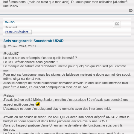
bof à mon sens. (mais ce n'est que mon avis). Du coup pour mon utilisation j'ai acheté
une M32R.
RenZO
Résident
Avis sur garantie Soundcraft Ui24R
M
25 févr. 2024, 23:31
e
s
@guigui67
s
Le bruit sur les préamplis c'est de quelle intensité ?
a
Le DSP c'était encore sous garantie ?
g
Le manque de fiabilité est rédhibitoire, même pour quelqu'un qui s'en sert peu comme
e
moi.
Pour moi ça fonctionne, mais les signes de faiblesse mettront le doute au moindre souci,
même si ça n'a rien à voir.
Aussi le concept de "boite numérique" demande d'avoir un onduleur, une interface midi
pour être à l'aise, ce qui peut compliquer la mise en oeuvre.
@ziggy
J'avais jeté un oeil à Mixing Station, en effet c'est pratique ! Je n'avais pas pensé à cet
aspect multi consoles
L'avantage est que c'est plug and play y compris avec des interfaces midi.
J'avais eu l'occasion d'utiliser une A&H Qu-24 avec son boitier déporté AR2412, mais le
budget est conséquent et dans l'idée j'aimerais encore mieux une SQ5 !
Alors vu l'aspect pratique d'une Ui, en terme de taille et de fonctions, je suis parti là
dessus.
Le fait que la console soit autonome (interface web) et fonctionne sans appli était un