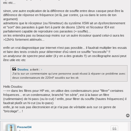
etc etc...
sinon, une autre explication de la différence de souffle entre deux casque peut-être la
différence de réponse en fréquence (et là, par contre, ça va dans le sens de ton
argument)
admettons que le récepteur (ou l'émetteur) du système XSW ait un dysfonctionnement
et "sort" des parasites à gain fort à partir de disons 12kHz et l’écouteur IE4 est
parfaitement capable de reproduire ces parasites (= souffle)...
on les entendra pas ou beaucoup moins sur un autre écouteur quand celui-ci aura les
>12kHz fortement atténués...
enfin un vrai diagnostique par internet n'est pas possible... il faudrait multiplier les essais
et faire des tests croisés pour déterminer d'où vient ce souffle "excessifs" !!
un analyseur de spectre peut aider (il y en a des gratuits !!) un oscillographe aussi peut
être utile etc etc
Doudou.
a écrit :
↑
J'ai lu sur un commentaire qu'une personne avait réussi à réparer ce problème avec
deux condensateurs de 220nF soudés sur les xlr.
Hello Doudou
--->> dans les filtres pour HP etc, on utilise des condensateurs pour "filtrer" certaines
fréquences... et un condensateur, branché "en série", est à la base un filtre
(rudimentaire) de hi-pass (ou lo-cut) ! enfin, pour filtrer du souffle (hautes fréquences) il
faudrait plutôt un hi-cut (ou lo-pass)
enfin, je ne suis pas électronicien et je n'ai pas de véritable avis sur ce genre de
"bricolage"... !
Fresnel34