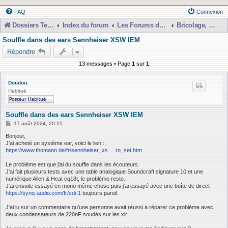
FAQ
Connexion
Dossiers Techniques
Index du forum
Les Forums de Discussions
Bricolage, Dépannage, Construction
Souffle dans des ears Sennheiser XSW IEM
Répondre
13 messages • Page
1
sur
1
Doudou.
Habitué
Souffle dans des ears Sennheiser XSW IEM
M
17 août 2024, 20:15
e
s
Bonjour,
s
J'ai acheté un système ear, voici le lien :
a
https://www.thomann.de/fr/sennheiser_xs ... ro_set.htm
g
e
Le problème est que j'ai du souffle dans les écouteurs.
J'ai fait plusieurs tests avec une table analogique Soundcraft signature 10 et une
numérique Allen & Heat cq18t, le problème reste.
J'ai ensuite essayé en mono même chose puis j'ai essayé avec une boîte de direct
https://synq-audio.com/fr/sdi-1
toujours pareil.
J'ai lu sur un commentaire qu'une personne avait réussi à réparer ce problème avec
deux condensateurs de 220nF soudés sur les xlr.