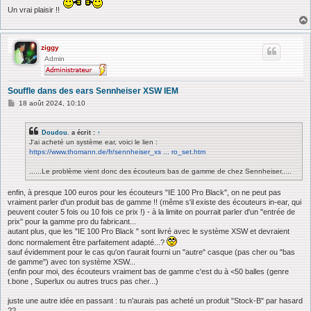
Un vrai plaisir !!
ziggy
Admin
Souffle dans des ears Sennheiser XSW IEM
M
18 août 2024, 10:10
e
s
s
Doudou.
a écrit :
↑
a
J'ai acheté un système ear, voici le lien :
g
https://www.thomann.de/fr/sennheiser_xs ... ro_set.htm
e
......Le problème vient donc des écouteurs bas de gamme de chez Sennheiser.....
enfin, à presque 100 euros pour les écouteurs "IE 100 Pro Black", on ne peut pas
vraiment parler d'un produit bas de gamme !! (même s'il existe des écouteurs in-ear, qui
peuvent couter 5 fois ou 10 fois ce prix !) - à la limite on pourrait parler d'un "entrée de
prix" pour la gamme pro du fabricant...
autant plus, que les "IE 100 Pro Black " sont livré avec le système XSW et devraient
donc normalement être parfaitement adapté...?
sauf évidemment pour le cas qu'on t'aurait fourni un "autre" casque (pas cher ou "bas
de gamme") avec ton système XSW...
(enfin pour moi, des écouteurs vraiment bas de gamme c'est du à <50 balles (genre
t.bone , Superlux ou autres trucs pas cher...)
juste une autre idée en passant : tu n'aurais pas acheté un produit "Stock-B" par hasard
??