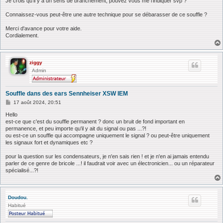
Je crois qu'il y a un sens de branchement, pouvez vous me l'indiquer svp ?
Connaissez-vous peut-être une autre technique pour se débarasser de ce souffle ?
Merci d'avance pour votre aide.
Cordialement.
ziggy
Admin
Souffle dans des ears Sennheiser XSW IEM
M
17 août 2024, 20:51
e
s
Hello
s
est-ce que c'est du souffle permanent ? donc un bruit de fond important en
a
permanence, et peu importe qu'il y ait du signal ou pas ...?!
g
ou est-ce un souffle qui accompagne uniquement le signal ? ou peut-être uniquement
e
les signaux fort et dynamiques etc ?
pour la question sur les condensateurs, je n'en sais rien ! et je n'en ai jamais entendu
parler de ce genre de bricole ...! il faudrait voir avec un électronicien... ou un réparateur
spécialisé...?!
Doudou.
Habitué