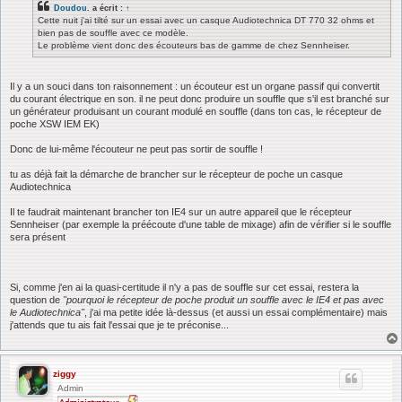
Doudou.
a écrit :
↑
Cette nuit j'ai tilté sur un essai avec un casque Audiotechnica DT 770 32 ohms et
bien pas de souffle avec ce modèle.
Le problème vient donc des écouteurs bas de gamme de chez Sennheiser.
Il y a un souci dans ton raisonnement : un écouteur est un organe passif qui convertit
du courant électrique en son. il ne peut donc produire un souffle que s'il est branché sur
un générateur produisant un courant modulé en souffle (dans ton cas, le récepteur de
poche XSW IEM EK)
Donc de lui-même l'écouteur ne peut pas sortir de souffle !
tu as déjà fait la démarche de brancher sur le récepteur de poche un casque
Audiotechnica
Il te faudrait maintenant brancher ton IE4 sur un autre appareil que le récepteur
Sennheiser (par exemple la préécoute d'une table de mixage) afin de vérifier si le souffle
sera présent
Si, comme j'en ai la quasi-certitude il n'y a pas de souffle sur cet essai, restera la
question de
"pourquoi le récepteur de poche produit un souffle avec le IE4 et pas avec
le Audiotechnica"
, j'ai ma petite idée là-dessus (et aussi un essai complémentaire) mais
j'attends que tu ais fait l'essai que je te préconise...
ziggy
Admin