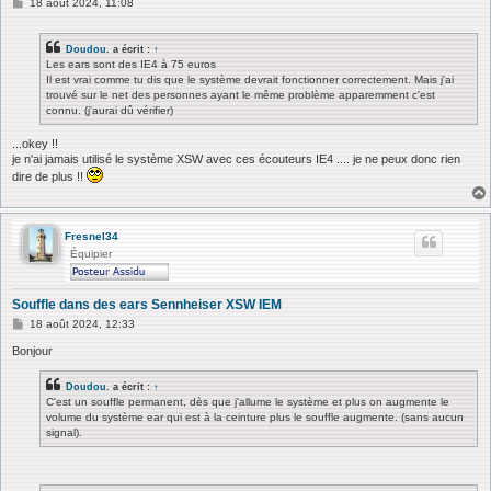
M
18 août 2024, 11:08
e
s
s
Doudou.
a écrit :
↑
a
Les ears sont des IE4 à 75 euros
g
Il est vrai comme tu dis que le système devrait fonctionner correctement. Mais j'ai
e
trouvé sur le net des personnes ayant le même problème apparemment c'est
connu. (j'aurai dû vérifier)
...okey !!
je n'ai jamais utilisé le système XSW avec ces écouteurs IE4 .... je ne peux donc rien
dire de plus !!
Fresnel34
Équipier
Souffle dans des ears Sennheiser XSW IEM
M
18 août 2024, 12:33
e
s
Bonjour
s
a
Doudou.
a écrit :
↑
g
C'est un souffle permanent, dès que j'allume le système et plus on augmente le
e
volume du système ear qui est à la ceinture plus le souffle augmente. (sans aucun
signal).