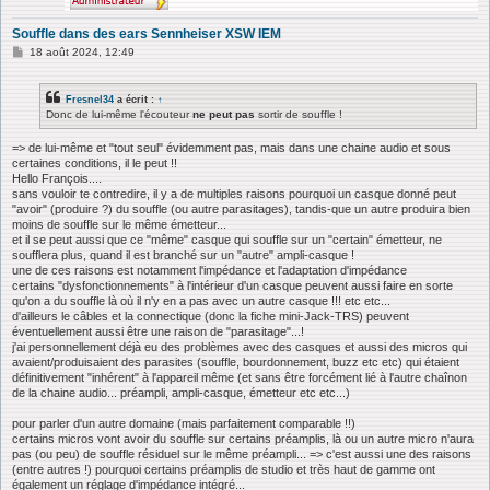
Souffle dans des ears Sennheiser XSW IEM
M
18 août 2024, 12:49
e
s
s
Fresnel34
a écrit :
↑
a
Donc de lui-même l'écouteur
ne peut pas
sortir de souffle !
g
e
=> de lui-même et "tout seul" évidemment pas, mais dans une chaine audio et sous
certaines conditions, il le peut !!
Hello François....
sans vouloir te contredire, il y a de multiples raisons pourquoi un casque donné peut
"avoir" (produire ?) du souffle (ou autre parasitages), tandis-que un autre produira bien
moins de souffle sur le même émetteur...
et il se peut aussi que ce "même" casque qui souffle sur un "certain" émetteur, ne
soufflera plus, quand il est branché sur un "autre" ampli-casque !
une de ces raisons est notamment l'impédance et l'adaptation d'impédance
certains "dysfonctionnements" à l'intérieur d'un casque peuvent aussi faire en sorte
qu'on a du souffle là où il n'y en a pas avec un autre casque !!! etc etc...
d'ailleurs le câbles et la connectique (donc la fiche mini-Jack-TRS) peuvent
éventuellement aussi être une raison de "parasitage"...!
j'ai personnellement déjà eu des problèmes avec des casques et aussi des micros qui
avaient/produisaient des parasites (souffle, bourdonnement, buzz etc etc) qui étaient
définitivement "inhérent" à l'appareil même (et sans être forcément lié à l'autre chaînon
de la chaine audio... préampli, ampli-casque, émetteur etc etc...)
pour parler d'un autre domaine (mais parfaitement comparable !!)
certains micros vont avoir du souffle sur certains préamplis, là ou un autre micro n'aura
pas (ou peu) de souffle résiduel sur le même préampli... => c'est aussi une des raisons
(entre autres !) pourquoi certains préamplis de studio et très haut de gamme ont
également un réglage d'impédance intégré...