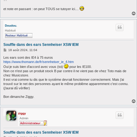
et note en passant : on peut TOUS se tutoyer ici....
Doudou.
Habitué
Souffle dans des ears Sennheiser XSW IEM
M
18 août 2024, 11:04
e
s
Les ears sont des IE4 à 75 euros
s
https://www.thomann.de/fr/sennheiser_ie_4.htm
a
Oui je suis bien d'accord avec vous (toi)
pour les IE100.
g
Non ce n'est pas un produit stock B par contre il ne vient pas de vhez Toto mais de
e
chez Musicstore.
Il est vrai comme tu dis que le système devrait fonctionner correctement. Mais j'ai
trouvé sur le net des personnes ayant le même problème apparemment c'est connu.
(j'aurai dû vérifier)
Bon dimanche Ziggy.
ziggy
Admin
Souffle dans des ears Sennheiser XSW IEM