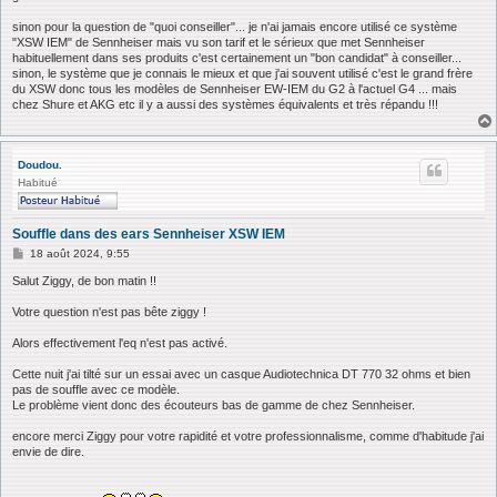
sinon pour la question de "quoi conseiller"... je n'ai jamais encore utilisé ce système
"XSW IEM" de Sennheiser mais vu son tarif et le sérieux que met Sennheiser
habituellement dans ses produits c'est certainement un "bon candidat" à conseiller...
sinon, le système que je connais le mieux et que j'ai souvent utilisé c'est le grand frère
du XSW donc tous les modèles de Sennheiser EW-IEM du G2 à l'actuel G4 ... mais
chez Shure et AKG etc il y a aussi des systèmes équivalents et très répandu !!!
Doudou.
Habitué
Souffle dans des ears Sennheiser XSW IEM
M
18 août 2024, 9:55
e
s
Salut Ziggy, de bon matin !!
s
a
Votre question n'est pas bête ziggy !
g
e
Alors effectivement l'eq n'est pas activé.
Cette nuit j'ai tilté sur un essai avec un casque Audiotechnica DT 770 32 ohms et bien
pas de souffle avec ce modèle.
Le problème vient donc des écouteurs bas de gamme de chez Sennheiser.
encore merci Ziggy pour votre rapidité et votre professionnalisme, comme d'habitude j'ai
envie de dire.