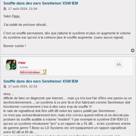
Souffle dans des ears Sennheiser XSW IEM
M
17 août 2024, 21:04
e
s
Salut Ziggy,
s
a
J'ai oublié de préciser désolé...
g
e
C'est un souffle permanent, dès que j'allume le système et plus on augmente le volume
du système ear qui est à la ceinture plus le souffle augmente. (sans aucun signal).
Bonner soirée !
ziggy
Admin
Souffle dans des ears Sennheiser XSW IEM
M
17 août 2024, 22:32
e
s
okey....
s
difficile de faire un diagnostic par internet.... mais ça m'a tout l'air d'être une panne ou un
a
dysfonctionnement...; un système à ce prix-là et d'un fabricant comme Sennheiser doit
g
fonctionner correctement c'est-à-dire sans trop de souffle !!!
e
le ratio de signal/bruit doit être ≥88 dB selon les specs publié par Sennheiser...
ce n'est pas extraordinairement bon; mais très correct quand-même et ne devrait pas
produire du souffle audible à volume "modéré" !! par exemple le système EW-IEM G3
qui est un système résolument "pro" a un rapport de ≥ 91 dB.... et les systèmes entrée
de gamme genre T.Bone ou LD-Systems etc ont typiquement un rapport signal/bruit
entre 82 dB et 85 db ....