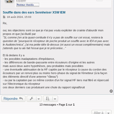
Équipier
Souffle dans des ears Sennheiser XSW IEM
M
18 août 2024, 15:03
e
s
Re,
s
a
oui, tes objections sont ce que je n'ai pas voulu expliciter de crainte d'alourdir mon
g
propos et que j'ai éludé par
e
"Si, comme j'en ai la quasi-certitude il n'y a pas de souffle sur cet essai, restera la
question de "pourquoi le récepteur de poche produit un souffle avec le IE4 et pas avec
le Audiotechnica", j'ai ma petite idée là-dessus (et aussi un essai complémentaire) mais
j'attends que tu ais fait l'essai que je te préconise..."
Et là dedans il y a
- les possibles inadaptations d'impédance,
- les différences de bande-passante entre écouteurs d'origine et les autres
mais aussi deux autre hypothèses, peu probables mais possibles
- une éventuelle atténuation de la HF captée par le récepteur à cause du cordon des
écouteurs par un renvoi plus ou moins hors-phase du signal de l’émetteur (à la façon
des éléments directif d'une antenne "râteau")
- ou par la captation par ce même cordon d'un for signal HF tiers mal filtré et répercuté
sur l'électronique du récepteur
ces deux derniers cas produisant une chute du rapport signal/bruit
Répondre
13 messages • Page
1
sur
1
Aller à