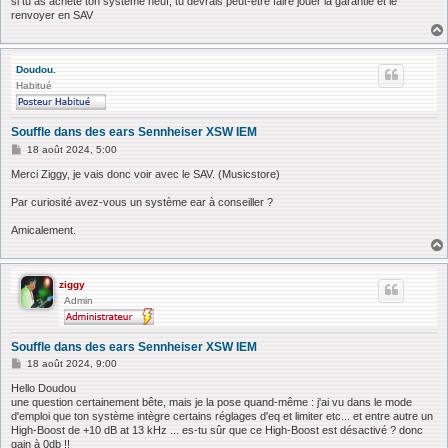
si tu as acheté ton système neuf, tu devrais peut-être faire jouer la garantie et le
renvoyer en SAV
Doudou.
Habitué
Souffle dans des ears Sennheiser XSW IEM
M
18 août 2024, 5:00
e
s
Merci Ziggy, je vais donc voir avec le SAV. (Musicstore)
s
a
Par curiosité avez-vous un système ear à conseiller ?
g
e
Amicalement.
ziggy
Admin
Souffle dans des ears Sennheiser XSW IEM
M
18 août 2024, 9:00
e
s
Hello Doudou
s
une question certainement bête, mais je la pose quand-même : j'ai vu dans le mode
a
d'emploi que ton système intègre certains réglages d'eq et limiter etc... et entre autre un
g
High-Boost de +10 dB at 13 kHz ... es-tu sûr que ce High-Boost est désactivé ? donc
e
gain à 0db !!