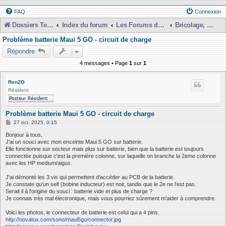
FAQ
Connexion
Dossiers Techniques
Index du forum
Les Forums de Discussions
Bricolage, Dépannage, Construction
Problème batterie Maui 5 GO - circuit de charge
Répondre
4 messages • Page
1
sur
1
RenZO
Résident
Problème batterie Maui 5 GO - circuit de charge
M
27 oct. 2025, 0:15
e
s
Bonjour à tous,
s
J'ai un souci avec mon enceinte Maui 5 GO sur batterie.
a
Elle fonctionne sur secteur mais plus sur batterie, bien que la batterie est toujours
g
connectée puisque c'est la première colonne, sur laquelle on branche la 2eme colonne
e
avec les HP medium/aigus.
J'ai démonté les 3 vis qui permettent d'accéder au PCB de la batterie.
Je constate qu'un self (bobine inducteur) est noir, tandis que le 2e ne l'est pas.
Serait il à l'origine du souci : batterie vide et plus de charge ?
Je connais très mal électronique, mais vous pourriez sûrement m'aider à comprendre.
Voici les photos, le connecteur de batterie est celui qui a 4 pins.
http://novatux.com/sono/maui5go/connector.jpg