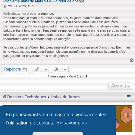
Problème batterie Maui 5 GO - circuit de charge
M
28 oct. 2025, 11:58
e
s
Hello ziggy, merci pour ta réponse.
s
Dans mon cas, je m'en suis servi assez peu, toujours stockée dans mon salon.
a
Elle fonctionnait cet été sur batterie, je m'en suis servi dans une salle des fêtes.
g
Dernièrement, je l'ai laissé pendant 2 mois branchée au secteur et allumée dans mon
e
salon, prête à fonctionner : l'enceinte se met en veille quand on ne s'en sert pas mais a
priori la charge est maintenue dans ce cas. Je ne sais pas si cela peut être la cause, en
l’occurrence avec la batterie toujours chargée.
Je vais contacter Adam Hall. L'enceinte est encore sous garantie 3 ans chez Bax, mais
je ne voudrais pas renvoyer l'ensemble pour qu'enfin on me dise que la batterie n'est
pas garantie et payer des frais de diagnostic.
Répondre
4 messages • Page
1
sur
1
Aller à
Dossiers Techniques
Index du forum
En poursuivant votre navigation, vous acceptez
l’utilisation de cookies.
En savoir plus