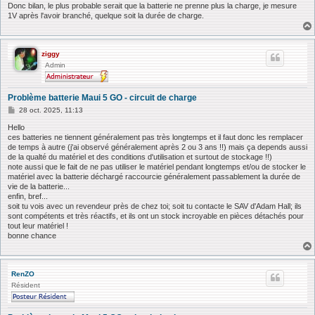
g
Donc bilan, le plus probable serait que la batterie ne prenne plus la charge, je mesure
e
1V après l'avoir branché, quelque soit la durée de charge.
ziggy
Admin
Problème batterie Maui 5 GO - circuit de charge
M
28 oct. 2025, 11:13
e
s
Hello
s
ces batteries ne tiennent généralement pas très longtemps et il faut donc les remplacer
a
de temps à autre (j'ai observé généralement après 2 ou 3 ans !!) mais ça depends aussi
g
de la qualté du matériel et des conditions d'utilisation et surtout de stockage !!)
e
note aussi que le fait de ne pas utiliser le matériel pendant longtemps et/ou de stocker le
matériel avec la batterie déchargé raccourcie généralement passablement la durée de
vie de la batterie...
enfin, bref...
soit tu vois avec un revendeur près de chez toi; soit tu contacte le SAV d'Adam Hall; ils
sont compétents et très réactifs, et ils ont un stock incroyable en pièces détachés pour
tout leur matériel !
bonne chance
RenZO
Résident