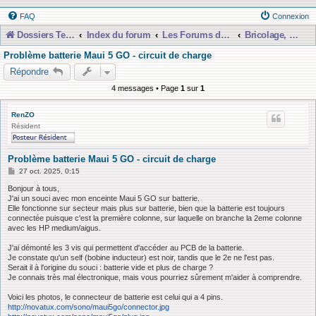
FAQ
Connexion
Dossiers Techniques
Index du forum
Les Forums de Discussions
Bricolage, Dépannage, Construction
Problème batterie Maui 5 GO - circuit de charge
Répondre
4 messages • Page
1
sur
1
RenZO
Résident
Problème batterie Maui 5 GO - circuit de charge
M
27 oct. 2025, 0:15
e
s
Bonjour à tous,
s
J'ai un souci avec mon enceinte Maui 5 GO sur batterie.
a
Elle fonctionne sur secteur mais plus sur batterie, bien que la batterie est toujours
g
connectée puisque c'est la première colonne, sur laquelle on branche la 2eme colonne
e
avec les HP medium/aigus.
J'ai démonté les 3 vis qui permettent d'accéder au PCB de la batterie.
Je constate qu'un self (bobine inducteur) est noir, tandis que le 2e ne l'est pas.
Serait il à l'origine du souci : batterie vide et plus de charge ?
Je connais très mal électronique, mais vous pourriez sûrement m'aider à comprendre.
Voici les photos, le connecteur de batterie est celui qui a 4 pins.
http://novatux.com/sono/maui5go/connector.jpg