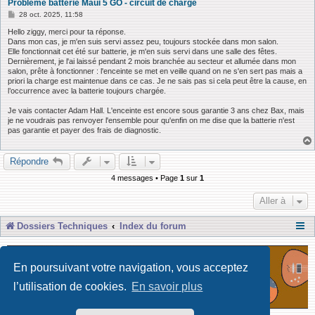
Problème batterie Maui 5 GO - circuit de charge
M
28 oct. 2025, 11:58
e
s
Hello ziggy, merci pour ta réponse.
s
Dans mon cas, je m'en suis servi assez peu, toujours stockée dans mon salon.
a
Elle fonctionnait cet été sur batterie, je m'en suis servi dans une salle des fêtes.
g
Dernièrement, je l'ai laissé pendant 2 mois branchée au secteur et allumée dans mon
e
salon, prête à fonctionner : l'enceinte se met en veille quand on ne s'en sert pas mais a
priori la charge est maintenue dans ce cas. Je ne sais pas si cela peut être la cause, en
l’occurrence avec la batterie toujours chargée.
Je vais contacter Adam Hall. L'enceinte est encore sous garantie 3 ans chez Bax, mais
je ne voudrais pas renvoyer l'ensemble pour qu'enfin on me dise que la batterie n'est
pas garantie et payer des frais de diagnostic.
Répondre
4 messages • Page
1
sur
1
Aller à
Dossiers Techniques
Index du forum
En poursuivant votre navigation, vous acceptez
l’utilisation de cookies.
En savoir plus