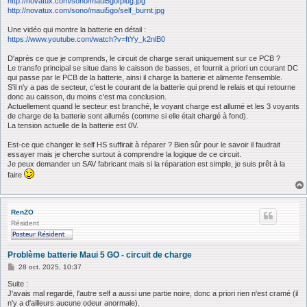
http://novatux.com/sono/maui5go/plug.jpg
http://novatux.com/sono/maui5go/self_burnt.jpg
Une vidéo qui montre la batterie en détail :
https://www.youtube.com/watch?v=ftYy_k2nlB0
D'après ce que je comprends, le circuit de charge serait uniquement sur ce PCB ?
Le transfo principal se situe dans le caisson de basses, et fournit a priori un courant DC
qui passe par le PCB de la batterie, ainsi il charge la batterie et alimente l'ensemble.
S'il n'y a pas de secteur, c'est le courant de la batterie qui prend le relais et qui retourne
donc au caisson, du moins c'est ma conclusion.
Actuellement quand le secteur est branché, le voyant charge est allumé et les 3 voyants
de charge de la batterie sont allumés (comme si elle était chargé à fond).
La tension actuelle de la batterie est 0V.
Est-ce que changer le self HS suffirait à réparer ? Bien sûr pour le savoir il faudrait
essayer mais je cherche surtout à comprendre la logique de ce circuit.
Je peux demander un SAV fabricant mais si la réparation est simple, je suis prêt à la
faire
RenZO
Résident
Problème batterie Maui 5 GO - circuit de charge
M
28 oct. 2025, 10:37
e
s
Suite :
s
J'avais mal regardé, l'autre self a aussi une partie noire, donc a priori rien n'est cramé (il
a
n'y a d'ailleurs aucune odeur anormale).