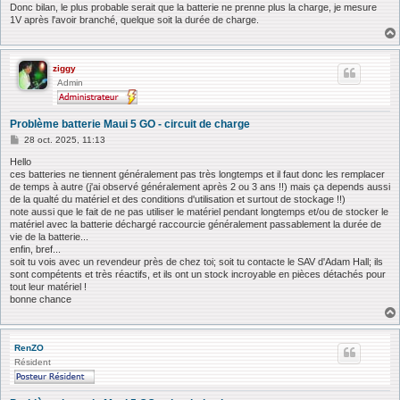
g
Donc bilan, le plus probable serait que la batterie ne prenne plus la charge, je mesure
e
1V après l'avoir branché, quelque soit la durée de charge.
ziggy
Admin
Problème batterie Maui 5 GO - circuit de charge
M
28 oct. 2025, 11:13
e
s
Hello
s
ces batteries ne tiennent généralement pas très longtemps et il faut donc les remplacer
a
de temps à autre (j'ai observé généralement après 2 ou 3 ans !!) mais ça depends aussi
g
de la qualté du matériel et des conditions d'utilisation et surtout de stockage !!)
e
note aussi que le fait de ne pas utiliser le matériel pendant longtemps et/ou de stocker le
matériel avec la batterie déchargé raccourcie généralement passablement la durée de
vie de la batterie...
enfin, bref...
soit tu vois avec un revendeur près de chez toi; soit tu contacte le SAV d'Adam Hall; ils
sont compétents et très réactifs, et ils ont un stock incroyable en pièces détachés pour
tout leur matériel !
bonne chance
RenZO
Résident