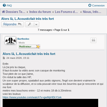
FAQ
Connexion
Dossiers Techniques
Index du forum
Les Forums de Discussions
Nious, Infos, Tests et Tutos etc...
Alors là, L.Acousticfait très très fort
Répondre
7 messages • Page
1
sur
1
Barthedoc
Modo
Alors là, L.Acousticfait très très fort
M
24 mars 2026, 15:11
e
s
Enfin
s
Là j'ai pris la claque,
a
Il faut écouter la vidéo avec son casque de monitoring
g
Tout plein de ce que j'aime,
e
On réduit la taille des HP,
Un son super propre, spatialisé aux petits oignons, l'ingé son devient vraiment le
sculpteur de la diffusion, et si cela pouvait virer tous les bourrins que je rencontre et qui
me font
mettre mes bouchons entre - 12 et moins 18 db à 20mètres
voici les loulous
https://www.youtube.com/watch?v=gwMpHEkY1ek