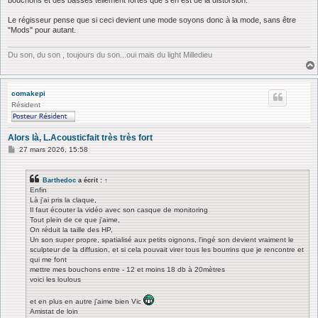
Le régisseur pense que si ceci devient une mode soyons donc à la mode, sans être
"Mods" pour autant.
Du son, du son , toujours du son...oui mais du light Milledieu
comakepi
Résident
Alors là, L.Acousticfait très très fort
M
27 mars 2026, 15:58
e
s
s
Barthedoc
a écrit :
↑
a
Enfin
g
Là j'ai pris la claque,
e
Il faut écouter la vidéo avec son casque de monitoring
Tout plein de ce que j'aime,
On réduit la taille des HP,
Un son super propre, spatialisé aux petits oignons, l'ingé son devient vraiment le
sculpteur de la diffusion, et si cela pouvait virer tous les bourrins que je rencontre et
qui me font
mettre mes bouchons entre - 12 et moins 18 db à 20mètres
voici les loulous
et en plus en autre j'aime bien Vic
Amistat de loin