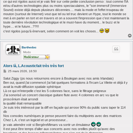
ce qui est rigolos aussi et je vais finir sur cette petite conclusion perso : tout comme l'IA
et/ou d'autres technologies plus ou moins spectaculaires, le "son immersif (Immersive
Sound) existe déjà depuis plusieurs décennies.... mais la mode et l'effet troupeau de
mouton (surtout de Internet) veut que tel ou tel truc devient un Hype, tout le monde se
met à en parler en tort et en travers et on a souvent l'impression que c'est maintenant la
toute dernière révolution technologique et le must-have du moment... le buzz et le
hype.... et le future...??!!!
c'est rigolos jusqu'à énervant, selon comment on voit les choses...
Barthedoc
Modo
Alors là, L.Acousticfait très très fort
M
25 mars 2026, 16:50
e
s
Salut Ziggy (ps nous retournons encore à Boulegan avec nos amis Irlandais)
s
Ben oui, quand j'ai commencé j'ai fait quelques formations à l'Ircam La Vilette et déjà il y
a
avait la multi-diffusion spatiale sphérique
g
Là ce qui m'interpelle c'est les 5 colonnes face, sans le filtrage peigneux
e
J'ai sonorisé un concert classique guitare flute avec 4 colonnes en arc vu que le
proscénium était arrondi
la qualité était remarquable
Je suis très intéressé par la diff en façade qui arrose 90% du public sans taper le 114
db
Nos consoles numériques je pense peuvent faire du multipoints avec des matrices
Chez L.A. c'est un logiciel et un processeur...
je vais attendre voir si BergèreMimars va sortir un émulateur
Il est peut être temps d'aller aux concerts avec nos oreilles plutôt qu'avec des
bouchons et des basses tellement fortes que s'en est de la distorsion.