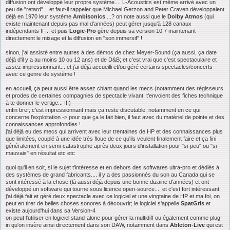
diffusion ont développé leur propre système.... L-Acoustics est même arrivé avec un
peu de "retard"... et faut-il rappeler que Michael Gerzon and Peter Craven développaient
déjà en 1970 leur système
Ambisonics
...? on note aussi que le
Dolby Atmos
(qui
existe maintenant depuis pas mal d'années) peut gérer jusqu'à 128 canaux
indépendants !! ... et puis
Logic-Pro
gère depuis sa version 10.7 maintenant
directement le mixage et la diffusion en "son immersif" !
sinon, j'ai assisté entre autres à des démos de chez Meyer-Sound (ça aussi, ça date
déjà d'il y a au moins 10 ou 12 ans) et de D&B; et c'est vrai que c'est spectaculaire et
assez impressionnant... et j'ai déjà accueilli et/ou géré certains spectacles/concerts
avec ce genre de système !
en accueil, ça peut aussi être assez chiant quand les mecs (notamment des régisseurs
et prodes de certaines compagnies de spectacle vivant, t'envoient des fiches technique
à te donner le vertige... !!!)
enfin bref; c'est impressionnant mais ça reste discutable, notamment en ce qui
concerne l'exploitation -> pour que ça le fait bien, il faut avec du matériel de pointe et des
connaissances approfondies !
j'ai déjà eu des mecs qui arrivent avec leur trentaines de HP et des connaissances plus
que limitées, couplé à une idée très floue de ce qu'ils veulent finalement faire et ça fini
généralement en semi-catastrophe après deux jours d'installation pour "si-peu" ou "si-
mauvais" en résultat etc etc
quoi qu'il en soit, si le sujet t'intéresse et en dehors des softwares ultra-pro et dédiés à
des systèmes de grand fabricants.... il y a des passionnés du son au Canada qui se
sont intéressé à la chose (là aussi déjà depuis une bonne dizaine d'années) et ont
développé un software qui tourne sous licence open-source.... et c'est fort intéressant;
j'ai déjà fait et géré deux spectacle avec ce logiciel et une vingtaine de HP et ma foi, on
peut en tirer de belles choses sonores à découvrir; le logiciel s'appelle
SpatGris
et
existe aujourd'hui dans sa Version-4
on peut l'utiliser en logiciel stand-alone pour gérer la multidiff ou également comme plug-
in qu'on insère ainsi directement dans son DAW, notamment dans
Ableton-Live
qui est