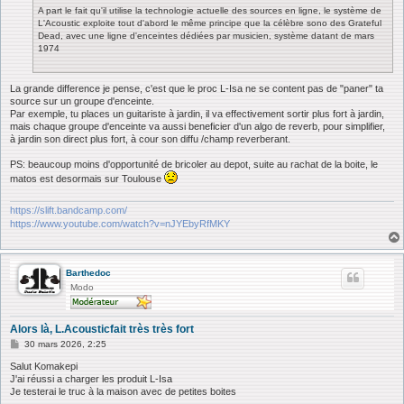
A part le fait qu'il utilise la technologie actuelle des sources en ligne, le système de
e
L'Acoustic exploite tout d'abord le même principe que la célèbre sono des Grateful
Dead, avec une ligne d'enceintes dédiées par musicien, système datant de mars
1974
La grande difference je pense, c'est que le proc L-Isa ne se content pas de "paner" ta
source sur un groupe d'enceinte.
Par exemple, tu places un guitariste à jardin, il va effectivement sortir plus fort à jardin,
mais chaque groupe d'enceinte va aussi beneficier d'un algo de reverb, pour simplifier,
à jardin son direct plus fort, à cour son diffu /champ reverberant.
PS: beaucoup moins d'opportunité de bricoler au depot, suite au rachat de la boite, le
matos est desormais sur Toulouse
https://slift.bandcamp.com/
https://www.youtube.com/watch?v=nJYEbyRfMKY
Barthedoc
Modo
Alors là, L.Acousticfait très très fort
M
30 mars 2026, 2:25
e
s
Salut Komakepi
s
J'ai réussi a charger les produit L-Isa
a
Je testerai le truc à la maison avec de petites boites
g