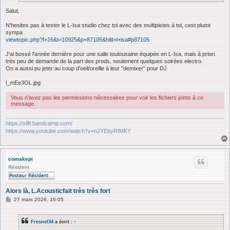
Salut,
N'hesites pas à tester le L-Isa studio chez toi avec des multipistes à toi, cest plutot
sympa
viewtopic.php?f=16&t=10925&p=87105&hilit=l+isa#p87105
J'ai bossé l'année dernière pour une salle toulousaine équipée en L-Isa, mais à priori
très peu de demande de la part des prods, seulement quelques soirées electro.
On a aussi pu jeter au coup d'oeil/oreille à leur "demixer" pour DJ
l_mEe3OL.jpg
Vous n’avez pas les permissions nécessaires pour voir les fichiers joints à ce
message.
https://slift.bandcamp.com/
https://www.youtube.com/watch?v=nJYEbyRfMKY
comakepi
Résident
Alors là, L.Acousticfait très très fort
M
27 mars 2026, 16:05
e
s
s
Fresnel34
a écrit :
↑
a
g