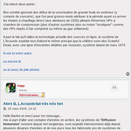
e
J'ai relevé deux points :
Ben semble ignorant des début de la sonorisation de grande foule en extérieur (y
compris de concerts), que l'on peut grosso-modo attribuer à la période ayant vu arriver
les triodes à chauffage direct (aux alentours de 1920) pilotant d'énormes HPs à
chambre de compression (plus d'autres systèmes plus ou moins "exotiques" comme
des HPs dopés à l'air comprimé ou même au gaz enflammé)
A part le fait qu'il utilise la technologie actuelle des sources en ligne, le système de
L'Acoustic exploite tout d'abord le même principe que la célèbre sono des Grateful
Dead, avec une ligne d'enceintes dédiées par musicien, système datant de mars 1974
A voir ici entre-autre
ou encore là
ou ici avec de jolie photos
ziggy
Admin
Alors là, L.Acousticfait très très fort
M
25 mars 2026, 14:10
e
s
Hello Barthe et merci pour ton message...
s
mis-à-part d'aller une centaine d'années en arrière, les systèmes de "
Diffusion
a
Immersive
" existent depuis fort longtemps, sont exploité intensivement déjà depuis
g
plusieurs dizaines d'années et de nos jours tous les fabricants pro de systèmes de
e