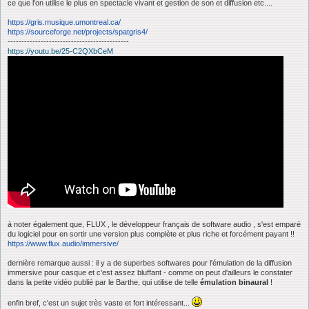
ce que l'on utilise le plus en spectacle vivant et gestion de son et diffusion etc....
https://gris.musique.umontreal.ca/
https://sourceforge.net/projects/spatgris4/
--------------------------------------------
https://youtu.be/25-C2QXbCeM
à noter également que, FLUX , le développeur français de software audio , s'est emparé
du logiciel pour en sortir une version plus complète et plus riche et forcément payant !!
https://www.flux.audio/immersive/
dernière remarque aussi : il y a de superbes softwares pour l'émulation de la diffusion
immersive pour casque et c'est assez bluffant - comme on peut d'ailleurs le constater
dans la petite vidéo publié par le Barthe, qui utilise de telle
émulation binaural
!
enfin bref, c'est un sujet très vaste et fort intéressant...