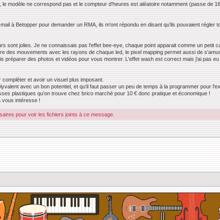
, le modèle ne correspond pas et le compteur d'heures est aléatoire notamment (passe de 16
it un mail à Betopper pour demander un RMA, ils m'ont répondu en disant qu'ils pouvaient régler
eurs sont jolies. Je ne connaissais pas l'effet bee-eye, chaque point apparait comme un petit 
 faire des mouvements avec les rayons de chaque led, le pixel mapping permet aussi de s'amuser 
is préparer des photos et vidéos pour vous montrer. L'effet wash est correct mais j'ai pas eu
compléter et avoir un visuel plus imposant.
yvalent avec un bon potentiel, et qu'il faut passer un peu de temps à la programmer pour l'exp
caisses plastiques qu'on trouve chez brico marché pour 10 € donc pratique et économique !
a vous intéresse !
ires pour voir les fichiers joints à ce message.