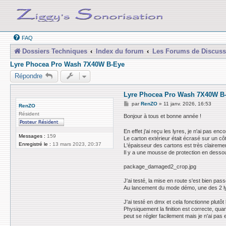
FAQ
Dossiers Techniques
Index du forum
Les Forums de Discuss
Lyre Phocea Pro Wash 7X40W B-Eye
Répondre
Lyre Phocea Pro Wash 7X40W B
M
par
RenZO
»
11 janv. 2026, 16:53
RenZO
e
Résident
s
Bonjour à tous et bonne année !
s
a
En effet j'ai reçu les lyres, je n'ai pas e
g
Messages :
159
Le carton extérieur était écrasé sur un côt
e
Enregistré le :
13 mars 2023, 20:37
L'épaisseur des cartons est très claireme
Il y a une mousse de protection en dessou
package_damaged2_crop.jpg
J'ai testé, la mise en route s'est bien pas
Au lancement du mode démo, une des 2 lyre
J'ai testé en dmx et cela fonctionne plut
Physiquement la finition est correcte, qua
peut se régler facilement mais je n'ai pas