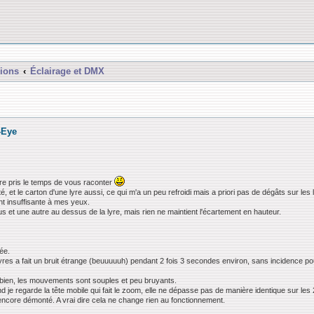
ions
Éclairage et DMX
-Eye
ncore pris le temps de vous raconter
é, et le carton d'une lyre aussi, ce qui m'a un peu refroidi mais a priori pas de dégâts sur les 
nt insuffisante à mes yeux.
s et une autre au dessus de la lyre, mais rien ne maintient l'écartement en hauteur.
sée.
s a fait un bruit étrange (beuuuuuh) pendant 2 fois 3 secondes environ, sans incidence pou
ôt bien, les mouvements sont souples et peu bruyants.
nd je regarde la tête mobile qui fait le zoom, elle ne dépasse pas de manière identique sur les
 encore démonté. A vrai dire cela ne change rien au fonctionnement.