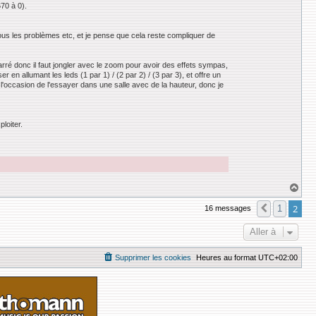
70 à 0).
 tous les problèmes etc, et je pense que cela reste compliquer de
carré donc il faut jongler avec le zoom pour avoir des effets sympas,
en allumant les leds (1 par 1) / (2 par 2) / (3 par 3), et offre un
 l'occasion de l'essayer dans une salle avec de la hauteur, donc je
loiter.
H
a
u
2
1
16 messages
Précédent
t
Aller à
Supprimer les cookies
Heures au format
UTC+02:00