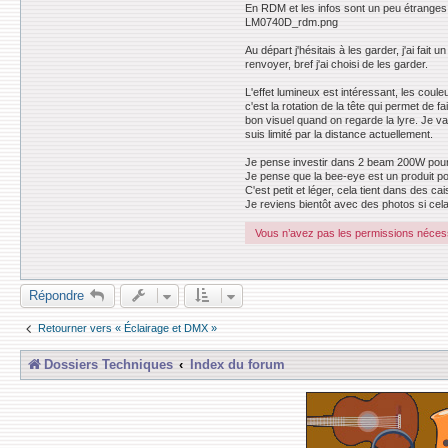
En RDM et les infos sont un peu étranges
LM0740D_rdm.png
Au départ j'hésitais à les garder, j'ai fa
renvoyer, bref j'ai choisi de les garder.
L'effet lumineux est intéressant, les coul
c'est la rotation de la tête qui permet de
bon visuel quand on regarde la lyre. Je va
suis limité par la distance actuellement.
Je pense investir dans 2 beam 200W pour 
Je pense que la bee-eye est un produit pol
C'est petit et léger, cela tient dans des 
Je reviens bientôt avec des photos si cel
Vous n’avez pas les permissions nécessa
Répondre
Retourner vers « Éclairage et DMX »
Dossiers Techniques
Index du forum