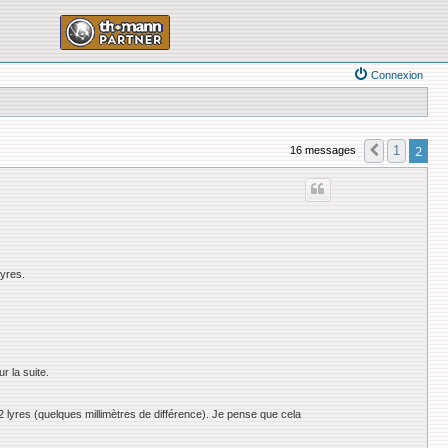
Connexion
2
1
16 messages
Précédent
lyres.
r la suite.
 2 lyres (quelques millimètres de différence). Je pense que cela