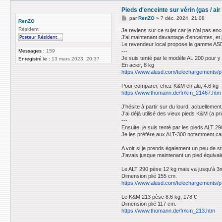
Pieds d'enceinte sur vérin (gas / a
M
par
RenZO
»
7 déc. 2024, 21:08
RenZO
e
Résident
s
Je reviens sur ce sujet car je n'ai pas en
s
J'ai maintenant davantage d'enceintes, et 
a
Le revendeur local propose la gamme ASD (
g
Messages :
159
---
e
Je suis tenté par le modèle AL 200 pour 
Enregistré le :
13 mars 2023, 20:37
En acier, 8 kg
https://www.alusd.com/telechargements/p 
Pour comparer, chez K&M en alu, 4.6 kg
https://www.thomann.de/fr/km_21467.htm
J'hésite à partir sur du lourd, actuellemen
J'ai déjà utilisé des vieux pieds K&M (a pri
---
Ensuite, je suis tenté par les pieds ALT 2
Je les préfère aux ALT-300 notamment car 
A voir si je prends également un peu de s
J'avais jusque maintenant un pied équivalen
Le ALT 290 pèse 12 kg mais va jusqu'à 3m
Dimension plié 155 cm.
https://www.alusd.com/telechargements/p .
Le K&M 213 pèse 8.6 kg, 178 €
Dimension plié 117 cm.
https://www.thomann.de/fr/km_213.htm