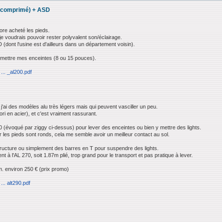
ir comprimé) + ASD
core acheté les pieds.
je voudrais pouvoir rester polyvalent son/éclairage.
dont l'usine est d'ailleurs dans un département voisin).
y mettre mes enceintes (8 ou 15 pouces).
... _al200.pdf
t j'ai des modèles alu très légers mais qui peuvent vasciller un peu.
ori en acier), et c'est vraiment rassurant.
90 (évoqué par ziggy ci-dessus) pour lever des enceintes ou bien y mettre des lights.
les pieds sont ronds, cela me semble avoir un meilleur contact au sol.
tructure ou simplement des barres en T pour suspendre des lights.
t à l'AL 270, soit 1.87m plié, trop grand pour le transport et pas pratique à lever.
. environ 250 € (prix promo)
.. alt290.pdf