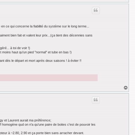
a
u
t
en ce qui concerne la fiabilité du système sur le long terme...
iment bien fait et valent leur prix...(ça tient des décennies sans
é... à toi de voir !)
 moins haut qu'un pied "normal" et tube en bas !)
ant dès le départ et mort après deux saisons ! à éviter !!
H
a
u
t
gy et Laurent aurait ma préférence;
iff homogène qud on n'a qu'une paire de boites c'est de pouvoir les
moteur à ~2.80, 2.90 et ça porte bien sans arracher devant.