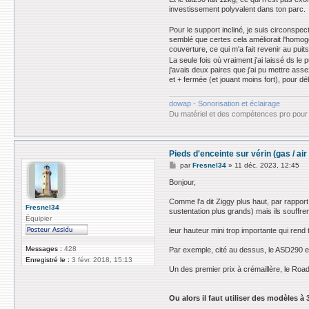
a
investissement polyvalent dans ton parc.
c
t
Pour le support incliné, je suis circonspe
e
r
semblé que certes cela améliorait l'homogé
s
couverture, ce qui m'a fait revenir au puits
a
La seule fois où vraiment j'ai laissé ds le 
b
j'avais deux paires que j'ai pu mettre assez
o
et + fermée (et jouant moins fort), pour d
l
dowap - Sonorisation et éclairage
Du matériel et des compétences pro pour 
Pieds d'enceinte sur vérin (gas / a
M
par
Fresnel34
»
11 déc. 2023, 12:45
e
s
Bonjour,
s
a
Comme l'a dit Ziggy plus haut, par rappor
g
Fresnel34
sustentation plus grands) mais ils souffre
e
Équipier
leur hauteur mini trop importante qui rend
Messages :
428
Par exemple, cité au dessus, le ASD290 
Enregistré le :
3 févr. 2018, 15:13
Un des premier prix à crémaillère, le Ro
Ou alors il faut utiliser des modèles à