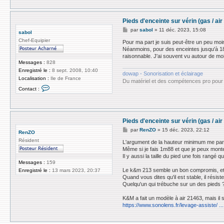
Pieds d'enceinte sur vérin (gas / a
M
par
sabol
»
11 déc. 2023, 15:08
sabol
e
Chef-Equipier
s
Pour ma part je suis peut-être un peu moi
s
Néanmoins, pour des enceintes jusqu'à 18
a
raisonnable. J'ai souvent vu autour de mo
g
Messages :
828
e
Enregistré le :
8 sept. 2008, 10:40
dowap - Sonorisation et éclairage
Localisation :
Ile de France
Du matériel et des compétences pro pour 
C
Contact :
o
n
t
a
c
Pieds d'enceinte sur vérin (gas / a
t
e
M
par
RenZO
»
15 déc. 2023, 22:12
RenZO
r
e
s
Résident
s
L'argument de la hauteur minimum me par
a
s
Même si je fais 1m88 et que je peux monter
b
a
Il y aussi la taille du pied une fois rangé qui
o
g
Messages :
159
l
e
Le k&m 213 semble un bon compromis, et ce
Enregistré le :
13 mars 2023, 20:37
Quand vous dites qu'il est stable, il résis
Quelqu'un qui trébuche sur un des pieds 
K&M a fait un modèle à air 21463, mais il 
https://www.sonolens.fr/levage-assiste/ ..