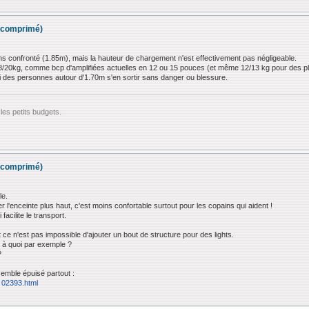
ir comprimé)
ns confronté (1.85m), mais la hauteur de chargement n'est effectivement pas négligeable.
/20kg, comme bcp d'amplifiées actuelles en 12 ou 15 pouces (et même 12/13 kg pour des pl
i des personnes autour d'1.70m s'en sortir sans danger ou blessure.
les petits budgets.
ir comprimé)
le.
 l'enceinte plus haut, c'est moins confortable surtout pour les copains qui aident !
 facilite le transport.
 n'est pas impossible d'ajouter un bout de structure pour des lights.
te à quoi par exemple ?
?
semble épuisé partout :
. 02393.html