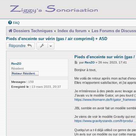
FAQ
Dossiers Techniques
Index du forum
Les Forums de Discuss
Pieds d'enceinte sur vérin (gas / air comprimé) + ASD
Répondre
Pieds d'enceinte sur vérin (gas 
M
par
RenZO
»
26 nov. 2023, 17:41
RenZO
e
Résident
s
Bonjour à tous,
s
a
Me voilà de retour après mon achat d'en
g
Messages :
159
Elles m'apportent satisfaction, et j'ai appr
e
Enregistré le :
13 mars 2023, 20:37
Je m'intéresse à des pieds avec levage ass
J'avais vu le modèle Gator, un peu lourd 
https://www.thomann.de/fr/gator_framewo 
JBL semble en avoir fait un modèle sembla
Je viens de voir le modèle Gravity qui est
https://www.gravitystands.com/fr/produi .
Quelqu'un a t-il déjà utilisé ce genre de pi
Un avis sur ce modèle ou sur cette marq