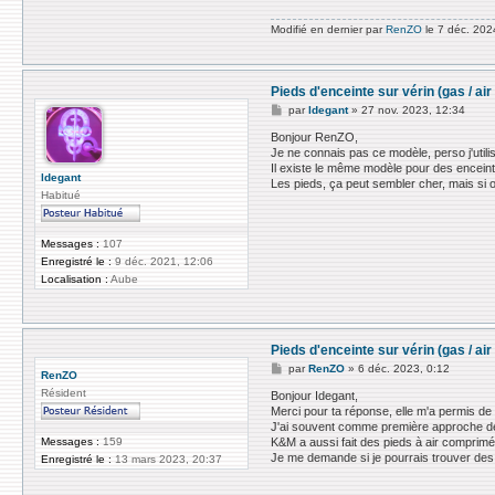
Modifié en dernier par
RenZO
le 7 déc. 2024
Pieds d'enceinte sur vérin (gas / a
M
par
ldegant
»
27 nov. 2023, 12:34
e
s
Bonjour RenZO,
s
Je ne connais pas ce modèle, perso j'utili
a
Il existe le même modèle pour des enceint
g
ldegant
Les pieds, ça peut sembler cher, mais si o
e
Habitué
Messages :
107
Enregistré le :
9 déc. 2021, 12:06
Localisation :
Aube
Pieds d'enceinte sur vérin (gas / a
M
par
RenZO
»
6 déc. 2023, 0:12
RenZO
e
Résident
s
Bonjour Idegant,
s
Merci pour ta réponse, elle m'a permis de r
a
J'ai souvent comme première approche de v
g
Messages :
159
K&M a aussi fait des pieds à air comprimé
e
Je me demande si je pourrais trouver des 
Enregistré le :
13 mars 2023, 20:37