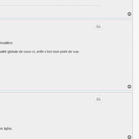
H
a
u
t
émaillère.
lité globale de ceux-ci, enfin c'est mon point de vue.
H
a
u
t
s lights.
H