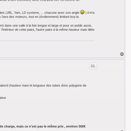
s boites (JBL, Yam, LD systems, ... chacune avec son angle
) il m'a
s l'axe des moteurs, tout en (évidemment) limitant bcp la
) dans une salle à la fois longue et large et pour un public assis,
l'intérieur de cette paire, l'autre paire à la même hauteur mais tiltée
H
a
u
t
e abord (hauteur maxi et longueur des tubes donc polygone de
ateur
 de charge, mais ce n'est pas le même prix , environ 500€