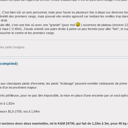
ct. C'est bien sûr un avis personnel, mais pour l'avoir eu plusieurs fois à dispo sur diverse
néité des premiers rangs, mais pouvait vite rendre agressif car mettant les oreilles trop dan
 droit.
puits tilté, c'est une fois où avec une "grande" (pour moi
) ouverture de plateau (environ 12m
 haut (~2.40m). J'avais orienté une paire droite à peine un peu fermée pour aller "loin", et sur 
éboucher le centre et les premiers rangs.
les petits budgets.
ir comprimé)
t aux classiques pieds d'enceinte, les pieds "éclairage" peuvent sembler séduisants de prim
nt d'un inconvénient majeur :
 très périlleuse, pour ne pas dire impossible, la mise en place d'une enceinte par un seul opér
est à 1,82m
adworx BLS-2700, est à 1,94m
 3 sections donc deux manivelles, tel le K&M 24730, qui fait de 1,10m à 3m, pour 40 kg