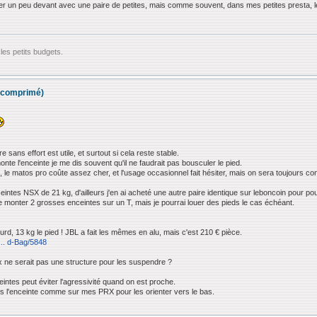
cher un peu devant avec une paire de petites, mais comme souvent, dans mes petites presta,
les petits budgets.
ir comprimé)
sans effort est utile, et surtout si cela reste stable.
nte l'enceinte je me dis souvent qu'il ne faudrait pas bousculer le pied.
, le matos pro coûte assez cher, et l'usage occasionnel fait hésiter, mais on sera toujours con
ceintes NSX de 21 kg, d'ailleurs j'en ai acheté une autre paire identique sur leboncoin pour 
 de monter 2 grosses enceintes sur un T, mais je pourrai louer des pieds le cas échéant.
urd, 13 kg le pied ! JBL a fait les mêmes en alu, mais c'est 210 € pièce.
... d-Bag/5848
x ne serait pas une structure pour les suspendre ?
ceintes peut éviter l'agressivité quand on est proche.
sous l'enceinte comme sur mes PRX pour les orienter vers le bas.