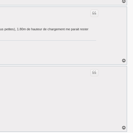
H
a
u
t
us petites), 1.80m de hauteur de chargement me parait rester
H
a
u
t
H
a