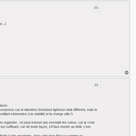
u
t
e...)
H
a
u
t
lacer.
surprises car le diamètre d'embase light/son était différent, mais le
lant néanmoins à la stabilité et la charge utile !)
tu regardes : on peut trouver par exemple les (vieux, car je crois
st suffisant, car de toute façon, s'il faut monter au delà, c'est
us limité à des enceintes, donc cela peut être vu comme un