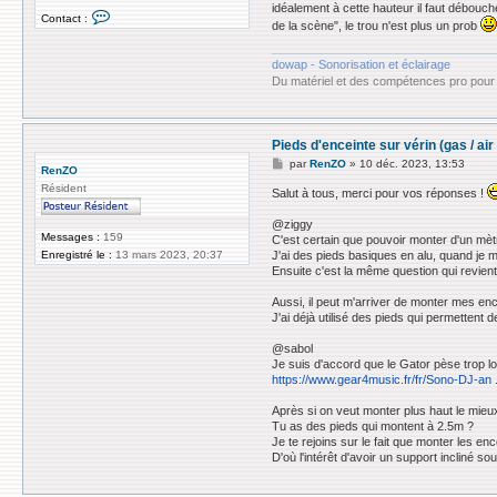
idéalement à cette hauteur il faut débou
C
Contact :
de la scène", le trou n'est plus un prob
o
n
t
dowap - Sonorisation et éclairage
a
c
Du matériel et des compétences pro pour 
t
e
r
s
Pieds d'enceinte sur vérin (gas / a
a
b
M
par
RenZO
»
10 déc. 2023, 13:53
RenZO
o
e
l
Résident
s
Salut à tous, merci pour vos réponses !
s
a
@ziggy
g
Messages :
159
C'est certain que pouvoir monter d'un mètre 
e
Enregistré le :
13 mars 2023, 20:37
J'ai des pieds basiques en alu, quand je mo
Ensuite c'est la même question qui revient
Aussi, il peut m'arriver de monter mes en
J'ai déjà utilisé des pieds qui permettent
@sabol
Je suis d'accord que le Gator pèse trop lo
https://www.gear4music.fr/fr/Sono-DJ-an 
Après si on veut monter plus haut le mieu
Tu as des pieds qui montent à 2.5m ?
Je te rejoins sur le fait que monter les en
D'où l'intérêt d'avoir un support incliné 