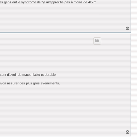
 les gens ont le syndrome de "je m'approche pas à moins de 4/5 m
H
a
u
t
tent d'avoir du matos fiable et durable.
pouvoir assurer des plus gros événements.
H
a