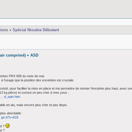
ions
Spécial Nioubie Débutant
/ air comprimé) + ASD
ceintes PRX 908 du mois de mai.
is à l'usage que la position des enceintes est cruciale.
isté, pour faciliter la mise en place et me permettre de monter l'enceinte plus haut, avec une 
(13 kg pièce) et surtout un peu cher à mes yeux :
... d_spkr.htm
ble en alu, mais encore plus cher et pas dispo.
 plus abordable :
.. gs-b?c=618
ed ?
ue ?