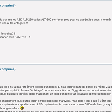
ir comprimé)
ieds comme les ASD ALT-290 ou les ALT-300 etc (exemples pour ce que j'utilise aussi moi-mêm
s une autre catégorie !!
l'enceinte) !!
l'aisance d'un K&M-213... !!
ir comprimé)
 joli, il n'y a pas forcément besoin d'un pont si tu n'as qu'une paire de boites ou même 2 à p
er des pieds plutôt classés "éclairage" comme ceux cités par Ziggy. Avant on pouvait avoir des 
uis plusieurs années, donc maintenant un pied d'enceinte fait éclairage et inversement (en veil
nt sensiblement plus lourds qu'un simple pied sans manivelle, mais bcp + que ceux à vérin que 
g, ce qui reste acceptable, avec 2.70m qui mettent le moteur à au moins 3.00m de haut , ce qui e
 la jauge/surface
xorbitant non plus au regard du service rendu, d'autant que c'est un pied dont l'usage n'est pl