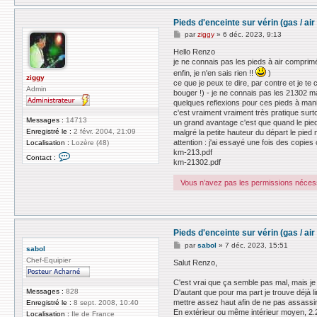
Pieds d'enceinte sur vérin (gas / a
M
par
ziggy
»
6 déc. 2023, 9:13
e
s
Hello Renzo
s
je ne connais pas les pieds à air comprimé 
a
enfin, je n'en sais rien !!
)
g
ziggy
ce que je peux te dire, par contre et je te
e
Admin
bouger !) - je ne connais pas les 21302 ma
quelques reflexions pour ces pieds à mani
c'est vraiment vraiment très pratique surt
Messages :
14713
un grand avantage c'est que quand le pied
Enregistré le :
2 févr. 2004, 21:09
malgré la petite hauteur du départ le pied
attention : j'ai essayé une fois des copie
Localisation :
Lozère (48)
km-213.pdf
C
Contact :
o
km-21302.pdf
n
t
Vous n’avez pas les permissions nécessa
a
c
t
e
r
z
Pieds d'enceinte sur vérin (gas / a
i
M
par
sabol
»
7 déc. 2023, 15:51
g
sabol
e
g
Chef-Equipier
s
Salut Renzo,
y
s
a
C'est vrai que ça semble pas mal, mais j
g
Messages :
828
D'autant que pour ma part je trouve déjà l
e
mettre assez haut afin de ne pas assassiner
Enregistré le :
8 sept. 2008, 10:40
En extérieur ou même intérieur moyen, 2.20
Localisation :
Ile de France