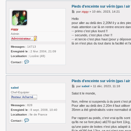
Pieds d'enceinte sur vérin (gas / a
M
par
ziggy
»
10 déc. 2023, 14:21
e
s
Hello
s
pour aller au delà des 2,20M il y a des p
a
mais attention car là on rentre encore dan
g
ziggy
-- primo c'est plus lourd !!
e
Admin
-- secundo, c'est plus cher !!
-- et tercio c'est plus haut (pour y déposer 
là on n'est plus du tout dans la facilité et 
Messages :
14713
Enregistré le :
2 févr. 2004, 21:09
Localisation :
Lozère (48)
C
Contact :
o
n
t
a
c
Pieds d'enceinte sur vérin (gas / a
t
e
M
par
sabol
»
11 déc. 2023, 11:16
sabol
r
e
z
Chef-Equipier
s
Salut tt le monde,
i
s
g
a
Non, même si suspendu à du pont c'est plus
g
g
Messages :
828
Pour aller au delà des 2.20m il faut utilis
y
e
35mm a été généralisés voire normalisé dep
Enregistré le :
8 sept. 2008, 10:40
Localisation :
Ile de France
Par rapport au poids, c'est vrai qu'ils so
C
Contact :
qu'ils ne se font plus) alt270 qui font 11k
o
n
qu'une paire de boites n'est plus adapté à
t
Et le alt290 fait 12kg, ce qui n'est pas e