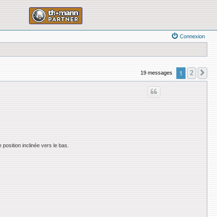
Connexion
1
2
19 messages
Su
position inclinée vers le bas.