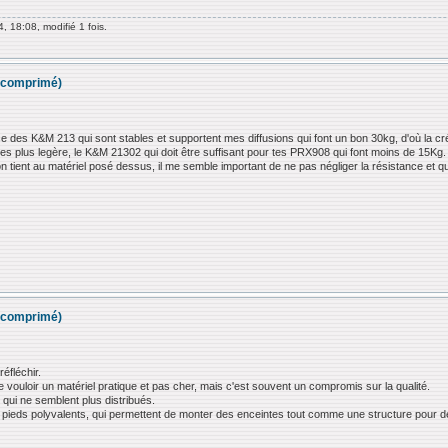
, 18:08, modifié 1 fois.
ir comprimé)
se des K&M 213 qui sont stables et supportent mes diffusions qui font un bon 30kg, d'où la cr
es plus legère, le K&M 21302 qui doit être suffisant pour tes PRX908 qui font moins de 15Kg.
n tient au matériel posé dessus, il me semble important de ne pas négliger la résistance et qua
ir comprimé)
éfléchir.
ouloir un matériel pratique et pas cher, mais c'est souvent un compromis sur la qualité.
 qui ne semblent plus distribués.
pieds polyvalents, qui permettent de monter des enceintes tout comme une structure pour de