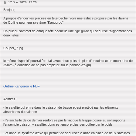
M
17 févr. 2026, 12:20
e
s
Bonjour,
s
a
A propos d'enceintes placées en tête-bêche, voila une astuce proposé par les italiens
g
de Outline pour leur système "Kangoroo"
e
Un puit au sommet de chaque tête accueille une tige-guide qui sécurise l'alignement des
deux têtes :
Couper_7.jpg
le même dispositif pourrai être fait avec deux puits de pied d'enceinte et un court tube de
35mm (à condition de ne pas empiéter sur le pavillon d'aigu)
Outline Kangoroo le PDF
Admirez :
- le satellite qui entre dans le caisson de basse et est protégé par les éléments
absorbants du caisson
- l'étanchéité de ce dernier renforcée par le fait que la trappe posée au sol supporte
l'ensemble caisson + satellite, donc est encore plus verrouillée par le poids
- et donc, le système d'axe qui permet de sécuriser la mise en place de deux satellites