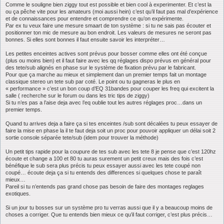
g
Comme le souligne bien ziggy tout est possible et bien cool à experimenter. Et c’est la
e
ou ça pêche vite pour les amateurs (moi aussi hein) c’est qu’il faut pas mal d’expérience
et de connaissances pour entendre et comprendre ce qu’on expérimente.
Par ex tu veux faire une mesure smaart de ton système : si tu ne sais pas écouter et
positionner ton mic de mesure au bon endroit. Les valeurs de mesures ne seront pas
bonnes. Si elles sont bonnes il faut ensuite savoir les interpréter…
Les petites enceintes actives sont prévus pour bosser comme elles ont été conçue
(plus ou moins bien) et il faut faire avec les qq réglages dispo prévus en général pour
des tete/sub alignés en phase sur le système de fixation prévu par le fabricant.
Pour que ça marche au mieux et simplement dan un premier temps fait un montage
classique stereo un tete sub par coté. Le point ou tu gagneras le plus en
« performance » c’est un bon coup d’EQ 31bandes pour couper les freq qui excitent la
salle ( recherche sur le forum ou dans les tric tips de ziggy)
Si tu n’es pas a l’aise deja avec l’eq oublie tout les autres réglages proc…dans un
premier temps.
Quand tu arrives deja a faire ça si tes enceintes /sub sont décalées tu peux essayer de
faire la mise en phase la il te faut deja soit un proc pour pouvoir appliquer un délai soit 2
sortie console séparée tete/sub (idem pour trouver la méthode)
Un petit tips rapide pour la coupure de tes sub avec les tete 8 je pense que c’est 120hz
écoute et change a 100 et 80 tu auras surement un petit creux mais des fois c’est
bénéfique le sub sera plus précis tu peux essayer aussi avec les tete coupé non
coupé… écoute deja ça si tu entends des differences si quelques chose te paraît
mieux…
Pareil si tu n’entends pas grand chose pas besoin de faire des montages reglages
exotiques.
Si un jour tu bosses sur un système pro tu verras aussi que il y a beaucoup moins de
choses a corriger. Que tu entends bien mieux ce qu’il faut corriger, c’est plus précis…