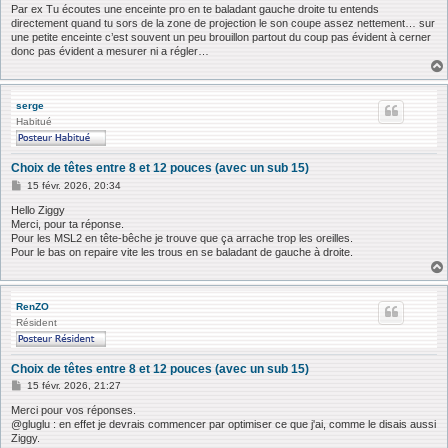
Par ex Tu écoutes une enceinte pro en te baladant gauche droite tu entends
directement quand tu sors de la zone de projection le son coupe assez nettement… sur
une petite enceinte c’est souvent un peu brouillon partout du coup pas évident à cerner
donc pas évident a mesurer ni a régler…
serge
Habitué
Choix de têtes entre 8 et 12 pouces (avec un sub 15)
M
15 févr. 2026, 20:34
e
s
Hello Ziggy
s
Merci, pour ta réponse.
a
Pour les MSL2 en tête-bêche je trouve que ça arrache trop les oreilles.
g
Pour le bas on repaire vite les trous en se baladant de gauche à droite.
e
RenZO
Résident
Choix de têtes entre 8 et 12 pouces (avec un sub 15)
M
15 févr. 2026, 21:27
e
s
Merci pour vos réponses.
s
@gluglu : en effet je devrais commencer par optimiser ce que j'ai, comme le disais aussi
a
Ziggy.
g