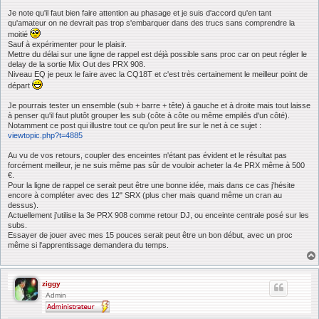
e
Je note qu'il faut bien faire attention au phasage et je suis d'accord qu'en tant
qu'amateur on ne devrait pas trop s'embarquer dans des trucs sans comprendre la
moitié
Sauf à expérimenter pour le plaisir.
Mettre du délai sur une ligne de rappel est déjà possible sans proc car on peut régler le
delay de la sortie Mix Out des PRX 908.
Niveau EQ je peux le faire avec la CQ18T et c'est très certainement le meilleur point de
départ
Je pourrais tester un ensemble (sub + barre + tête) à gauche et à droite mais tout laisse
à penser qu'il faut plutôt grouper les sub (côte à côte ou même empilés d'un côté).
Notamment ce post qui illustre tout ce qu'on peut lire sur le net à ce sujet :
viewtopic.php?t=4885
Au vu de vos retours, coupler des enceintes n'étant pas évident et le résultat pas
forcément meilleur, je ne suis même pas sûr de vouloir acheter la 4e PRX même à 500
€.
Pour la ligne de rappel ce serait peut être une bonne idée, mais dans ce cas j'hésite
encore à compléter avec des 12" SRX (plus cher mais quand même un cran au
dessus).
Actuellement j'utilise la 3e PRX 908 comme retour DJ, ou enceinte centrale posé sur les
subs.
Essayer de jouer avec mes 15 pouces serait peut être un bon début, avec un proc
même si l'apprentissage demandera du temps.
ziggy
Admin