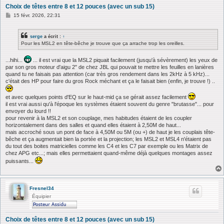
Choix de têtes entre 8 et 12 pouces (avec un sub 15)
M
15 févr. 2026, 22:31
e
s
s
serge
a écrit :
↑
a
Pour les MSL2 en tête-bêche je trouve que ça arrache trop les oreilles.
g
e
...hihi...
... il est vrai que la MSL2 piquait facilement (jusqu'à sévèrement) les yeux de
par son gros moteur d'aigu 2" de chez JBL qui pouvait te mettre les feuilles en lanières
quand tu ne faisais pas attention (car très gros rendement dans les 2kHz à 5 kHz)...
c'était des HP pour faire du gros Rock méchant et ça le faisait bien (enfin, je trouve !) ..
et avec quelques points d'EQ sur le haut-mid ça se gérait assez facilement
il est vrai aussi qu'à l'époque les systèmes étaient souvent du genre "brutasse"... pour
envoyer du lourd !!
pour revenir à la MSL2 et son couplage, mes habitudes étaient de les coupler
horizontalement dans des salles et quand elles étaient à 2,50M de haut...
mais accroché sous un pont de face à 4,50M ou 5M (ou +) de haut je les couplais tête-
bêche et ça augmentait bien la portée et la projection; les MSL2 et MSL4 n'étaient pas
du tout des boites matricielles comme les C4 et les C7 par exemple ou les Matrix de
chez APG etc...; mais elles permettaient quand-même déjà quelques montages assez
puissants...
Fresnel34
Équipier
Choix de têtes entre 8 et 12 pouces (avec un sub 15)