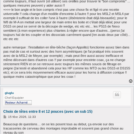
comme toujours, il faut ouvrir (et utiliser) ses oreilles pour trouver le "bon compromis" ...
quelques mesures peuvent y aider aussi !!
=>>> le bon angle et le bon compris n'est pas une chose fix et figé ni une recette
universelle !! cela change d'un modèle d'enceinte à l'autre !! pour les MSL2 et MSL4 par
exemple il suffisait de les coller l'une à l'autre (ébénisterie était déjà biseautée); pour le
W8 de M-A on mettait une largeur de main entre les boite et c'était déjà idéal; pour une
DS15 on peut se servir de la découpe de wedge, etc etc etc... les PS15 de Nexo
semblent (à mon experience) plus chiantes à régler encore que d'autres...(perso j'ai
toujours haï de les coupler et les dissociais carrément quand j'en avais deux par côté)...
etc etc etc
autre remarque : l'installation en tête-bêche (façon Appolito) fonctionne assez bien dans
pas mal de cas et surtout avec des horn asymétriques (je l'ai pratiqué très souvent
avec de la MSL2 de Meyer, par exemple) ; mais peut être aussi assez inefficace et
même décevant dans d'autres cas !! par exemple pour enceinte coax, ça ne change
strictement RIEN et on se retrouve avec toujours les mêmes soucis de filtrage en
peigne (j'ai testé et abandonné cela pour les HP comme les MTD ou les DS15 et DS15S
etc); et ce sera très moyennement efficace aussi pour les horns à diffusion conique !!
quoique moins catastrophique que pour les coax !
gluglu
Chef-Equipier
Choix de têtes entre 8 et 12 pouces (avec un sub 15)
M
15 févr. 2026, 11:33
e
s
Beaucoup de questions… on se les posent tous au debut, ça envoie sur des
s
tracasseries de cerveau des montages improbable et souvent pas grand chose au
a
niveau du son