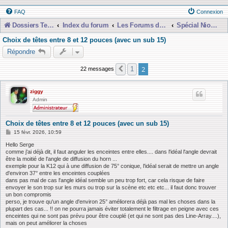
FAQ
Connexion
Dossiers Techniques
Index du forum
Les Forums de Discussions
Spécial Nioubie Débutant
Choix de têtes entre 8 et 12 pouces (avec un sub 15)
Répondre
2
1
22 messages
Précédente
ziggy
Admin
Choix de têtes entre 8 et 12 pouces (avec un sub 15)
M
15 févr. 2026, 10:59
e
s
Hello Serge
s
comme j'ai déjà dit, il faut anguler les enceintes entre elles.... dans l'idéal l'angle devrait
a
être la moitié de l'angle de diffusion du horn ...
g
exemple pour la K12 qui à une diffusion de 75° conique, l'idéal serait de mettre un angle
e
d'environ 37° entre les enceintes couplées
dans pas mal de cas l'angle idéal semble un peu trop fort, car cela risque de faire
envoyer le son trop sur les murs ou trop sur la scène etc etc etc... il faut donc trouver
un bon compromis
perso, je trouve qu'un angle d'environ 25° améliorera déjà pas mal les choses dans la
plupart des cas... !! on ne pourra jamais éviter totalement le filtrage en peigne avec ces
enceintes qui ne sont pas prévu pour être couplé (et qui ne sont pas des Line-Array....),
mais on peut améliorer la choses