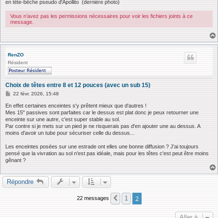
en tête-bêche pseudo d'Apollito (dernière photo)
Vous n’avez pas les permissions nécessaires pour voir les fichiers joints à ce
message.
RenZO
Résident
Choix de têtes entre 8 et 12 pouces (avec un sub 15)
M
22 févr. 2026, 15:48
e
s
En effet certaines enceintes s'y prêtent mieux que d'autres !
s
Mes 15" passives sont parfaites car le dessus est plat donc je peux retourner une
a
enceinte sur une autre, c'est super stable au sol.
g
Par contre si je mets sur un pied je ne risquerais pas d'en ajouter une au dessus. A
e
moins d'avoir un tube pour sécuriser celle du dessus...
Les enceintes posées sur une estrade ont elles une bonne diffusion ? J'ai toujours
pensé que la vivration au sol n'est pas idéale, mais pour les têtes c'est peut être moins
gênant ?
Répondre
2
1
22 messages
Précédente
Aller à