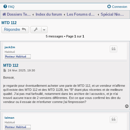
FAQ
Connexion
Dossiers Techniques
Index du forum
Les Forums de Discussions
Spécial Nioubie Débutant
MTD 112
Répondre
5 messages • Page
1
sur
1
jack2m
Habitué
MTD 112
M
24 févr. 2025, 19:30
e
s
Bonsoir,
s
a
je regarde pour éventuellement acheter une parie de MTD 112, et un vendeur m'affirme
g
qu'il existe des MTD 112 et des MTD 112B, les "B" étant plus récentes et de meilleure
e
qualité. J'ai pas mal farfouillé, notamment dans les archive de l acoustics, et je n'ai
trouvé aucune trace de 2 versions différentes. Est ce que vous confirmé les dire du
vendeur ou il essaie de m'enfumer comme j'ai l'impression?
lalman
Habitué