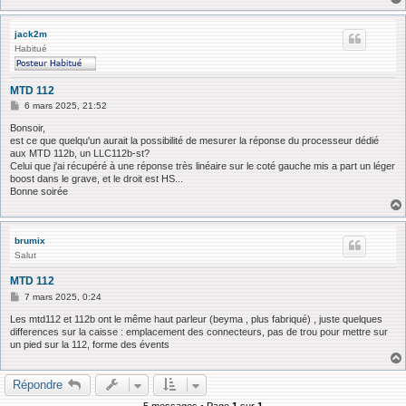
jack2m
Habitué
MTD 112
M
6 mars 2025, 21:52
e
s
Bonsoir,
s
est ce que quelqu'un aurait la possibilité de mesurer la réponse du processeur dédié
a
aux MTD 112b, un LLC112b-st?
g
Celui que j'ai récupéré à une réponse très linéaire sur le coté gauche mis a part un léger
e
boost dans le grave, et le droit est HS...
Bonne soirée
brumix
Salut
MTD 112
M
7 mars 2025, 0:24
e
s
Les mtd112 et 112b ont le même haut parleur (beyma , plus fabriqué) , juste quelques
s
differences sur la caisse : emplacement des connecteurs, pas de trou pour mettre sur
a
un pied sur la 112, forme des évents
g
e
Répondre
5 messages • Page
1
sur
1