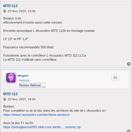
MTD 112
M
25 févr. 2025, 15:06
e
s
Bonjour à toi.
s
effectivement il existe aussi cette version
a
g
Enceinte acoustique L-Acoustics MTD 112b en montage coaxial
e
LF 12″ et HF 1,4″.
Puissance recommandée 500 Watt
Fonctionne avec le contrôleur L-Acoustics MTD 112 LLCa
La MTD 112 s'utilisait sans contrôleur.
ldegant
Habitué
MTD 112
M
26 févr. 2025, 18:04
e
s
Bonjour,
s
Pour compléter tu as la doc dans les archives du site de L-Acoustics ici :
a
https://www.l-acoustics.com/archives-product/
g
e
Avec la doc Fr ou En
https://prdstglaxxwe001.blob.core.windo ... uments.zip